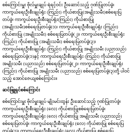
စစ်ကြောင်းမှူး ဗိုလ်မှူးချုပ် ရဲရင့်ဝင်း ဦးဆောင်သည့် ဂုဏ်ပြုတပ်ခွဲ၊
ကာကွယ်ရေးဦးစီးချုပ်ရုံး (ကြည်း) ကိုယ်စားပြု(အမျိုးသမီး)စစ်ရေးပြ
တပ်ခွဲ၊ ကာကွယ်ရေးဦးစီးချုပ်ရုံး(ကြည်း) ကိုယ်စားပြု
(အမျိုးသမီး)စစ်ရေးပြတပ်ခွဲ(၁)၊ ကာကွယ်ရေးဦးစီးချုပ်ရုံး (ကြည်း)
ကိုယ်စားပြု (အမျိုးသမီး) စစ်ရေးပြတပ်ခွဲ(၂)၊ ကာကွယ်ရေးဦးစီးချုပ်ရုံး
(ကြည်း) ကိုယ်စားပြု (အမျိုးသမီး) စစ်ရေးပြတပ်ခွဲ(၃)၊
ကာကွယ်ရေးဦးစီးချုပ်ရုံး (ကြည်း) ကိုယ်စားပြု အမျိုးသမီး (ပညာသည်)
စစ်ရေးပြတပ်ခွဲ(၁)နှင့် ကာကွယ်ရေးဦးစီးချုပ်ရုံး (ကြည်း) ကိုယ်စားပြု
အမျိုးသမီး (ပညာသည်) စစ်ရေးပြတပ်ခွဲ(၂)၊ ကာကွယ်ရေးဦးစီးချုပ်ရုံး
(ကြည်း) ကိုယ်စားပြု အမျိုးသမီး (ပညာသည်) စစ်ရေးပြတပ်ခွဲ(၃)တို့ ပါဝင်
သည့် အောင်ဇေယျစစ်ကြောင်း။
ဆင်ဖြူရှင်စစ်ကြောင်း
စစ်ကြောင်းမှူး ဗိုလ်မှူးချုပ် မျိုးမင်းထွန်း ဦးဆောင်သည့် ဂုဏ်ပြုတပ်ခွဲ၊
ကာကွယ်ရေးဦးစီးချုပ်ရုံး (လေ) ကိုယ်စားပြုစစ်ရေးပြတပ်ခွဲ၊
ကာကွယ်ရေးဦးစီးချုပ်ရုံး (လေ) ကိုယ်စားပြု အမျိုးသမီး (ပညာသည်)
စစ်ရေးပြတပ်ခွဲ၊ ကာကွယ်ရေးဦးစီးချုပ်ရုံး (လေ) ကိုယ်စားပြု စစ်ရေးပြ
တပ်ခွဲ(၁)၊ ကာကွယ်ရေးဦးစီးချုပ်ရုံး (လေ) ကိုယ်စားပြု စစ်ရေးပြ