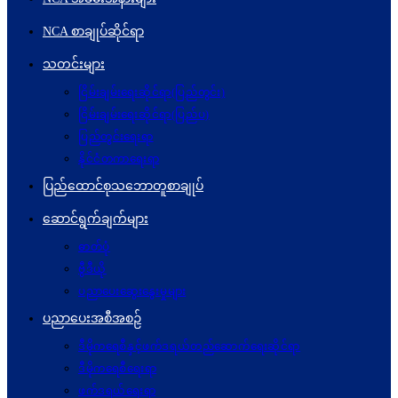
NCA စာချုပ်ဆိုင်ရာ
သတင်းများ
ငြိမ်းချမ်းရေးဆိုင်ရာ(ပြည်တွင်း)
ငြိမ်းချမ်းရေးဆိုင်ရာ(ပြည်ပ)
ပြည်တွင်းရေးရာ
နိုင်ငံတကာရေးရာ
ပြည်ထောင်စုသဘောတူစာချုပ်
ဆောင်ရွက်ချက်များ
ဓာတ်ပုံ
ဗွီဒီယို
ပညာပေးဆွေးနွေးမှုများ
ပညာပေးအစီအစဉ်
ဒီမိုကရေစီနှင့်ဖက်ဒရယ်တည်ဆောက်ရေးဆိုင်ရာ
ဒီမိုကရေစီရေးရာ
ဖက်ဒရယ်ရေးရာ