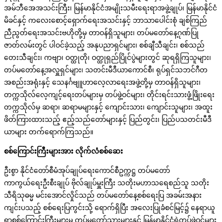
အမ်ဘီအေအသင်းကြီး၊ မြန်မာနိုင်ငံအမျိုးသမီးရေးရာအဖွဲ့ချုပ်၊ မြန်မာနိုင်ငံ
မိခင်နှင့် ကလေးစောင့်ရှောက်ရေးအသင်းနှင့် ဘာသာပေါင်းစုံ ချစ်ကြည်
ညီညွတ်ရေးအသင်းဗဟိုတို့မှ တာဝန်ရှိသူများ၊ တပ်မတော်နေ့ဂုဏ်ပြု
ဇာတ်လမ်းတွင် ပါဝင်ခဲ့သည့် အနုပညာရှင်များ၊ စစ်ချီသီချင်း၊ စစ်သည်
တေးသီချင်း၊ ကဗျာ၊ ဝတ္ထုတို၊ ဝတ္ထုရှည်ပြိုင်ပွဲများတွင် ဆုရရှိကြသူများ၊
တပ်မတော်နေ့အလှူရှင်များ၊ သတင်းမီဒီယာကောင်စီ၊ ရုပ်ရှင်သဘင်ဂီတ
အစည်းအရုံးနှင့် သေနင်္ဂဗျူဟာလေ့လာရေးအဖွဲ့တို့မှ တာဝန်ရှိသူများ၊
တက္ကသိုလ်လေ့ကျင့်ရေးတပ်များမှ တပ်ဖွဲ့ဝင်များ၊ တိုင်းရင်းသားဖွံ့ဖြိုးရေး
တက္ကသိုလ်မှ ဆရာ၊ ဆရာမများနှင့် ကျောင်းသား၊ ကျောင်းသူများ၊ အထူး
ဖိတ်ကြားထားသည့် ဧည့်သည်တော်များနှင့် ပြည်တွင်း၊ ပြည်ပသတင်းမီဒီ
ယာများ တက်ရောက်ကြသည်။
စစ်ကြောင်းကြီးများအား လိုက်လံစစ်ဆေး
ဦးစွာ နိုင်ငံတော်စီမံအုပ်ချုပ်ရေးကောင်စီဥက္ကဋ္ဌ တပ်မတော်
ကာကွယ်ရေးဦးစီးချုပ် ဗိုလ်ချုပ်မှူးကြီး သတိုးမဟာသရေစည်သူ သတိုး
သီရိသုဓမ္မ မင်းအောင်လှိုင်သည် တပ်မတော်နေ့စစ်ရေးပြ အခမ်းအနား
ကျင်းပသည့် စစ်ရေးပြကွင်းသို့ ရောက်ရှိပြီး အလေးပြုခံစင်မြင့်၌ နေရာယူ
ရာစစ်ကြောင်းကြီးများမှ တပ်မတော်သားများနှင့် မြန်မာနိုင်ငံရဲတပ်ဖွဲ့ဝင်များ