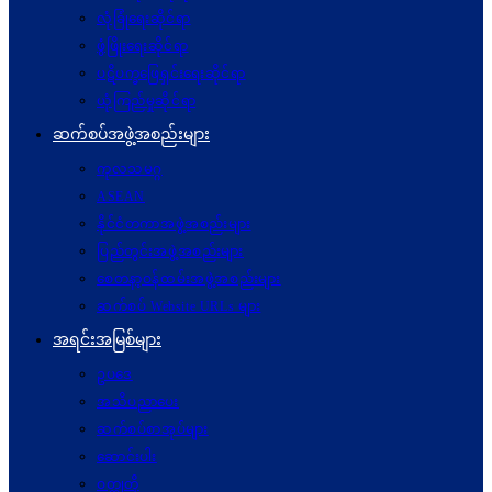
လုံခြုံရေးဆိုင်ရာ
ဖွံဖြိုးရေးဆိုင်ရာ
ပဋိပက္ခ‌ဖြေရှင်းရေးဆိုင်ရာ
ယုံကြည်မှုဆိုင်ရာ
ဆက်စပ်အဖွဲ့အစည်းများ
ကုလသမဂ္ဂ
ASEAN
နိုင်ငံတကာအဖွဲ့အစည်းများ
ပြည်တွင်းအဖွဲ့အစည်းများ
စေတနာ့ဝန်ထမ်းအဖွဲ့အစည်းများ
ဆက်စပ် Website URLs များ
အရင်းအမြစ်များ
ဥပဒေ
အသိပညာပေး
ဆက်စပ်စာအုပ်များ
ဆောင်းပါး
ဝတ္ထုတို