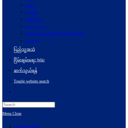
ကဗျာ
ကာတွန်း
အစီရင်ခံစာ
E-Newsletters
သုတေသနနှင့်ဖွံ့ဖြိုးတိုးတက်ရေးဆိုင်ရာ
Acronyms
ပြည်သူ့အသံ
ငြိမ်းချမ်းရေး Wiki
ဆက်သွယ်ရန်
Toggle website search
Menu
Close
မူလစာမျက်နှာ