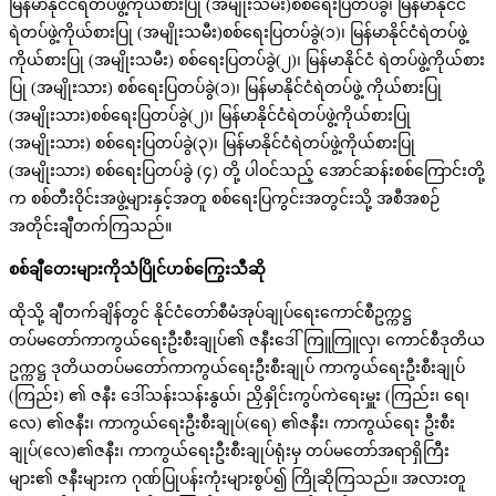
မြန်မာနိုင်ငံရဲတပ်ဖွဲ့ကိုယ်စားပြု (အမျိုးသမီး)စစ်ရေးပြတပ်ခွဲ၊ မြန်မာနိုင်ငံ
ရဲတပ်ဖွဲ့ကိုယ်စားပြု (အမျိုးသမီး)စစ်ရေးပြတပ်ခွဲ(၁)၊ မြန်မာနိုင်ငံရဲတပ်ဖွဲ့
ကိုယ်စားပြု (အမျိုးသမီး) စစ်ရေးပြတပ်ခွဲ(၂)၊ မြန်မာနိုင်ငံ ရဲတပ်ဖွဲ့ကိုယ်စား
ပြု (အမျိုးသား) စစ်ရေးပြတပ်ခွဲ(၁)၊ မြန်မာနိုင်ငံရဲတပ်ဖွဲ့ ကိုယ်စားပြု
(အမျိုးသား)စစ်ရေးပြတပ်ခွဲ(၂)၊ မြန်မာနိုင်ငံရဲတပ်ဖွဲ့ကိုယ်စားပြု
(အမျိုးသား) စစ်ရေးပြတပ်ခွဲ(၃)၊ မြန်မာနိုင်ငံရဲတပ်ဖွဲ့ကိုယ်စားပြု
(အမျိုးသား) စစ်ရေးပြတပ်ခွဲ (၄) တို့ ပါဝင်သည့် အောင်ဆန်းစစ်ကြောင်းတို့
က စစ်တီးဝိုင်းအဖွဲ့များနှင့်အတူ စစ်ရေးပြကွင်းအတွင်းသို့ အစီအစဉ်
အတိုင်းချီတက်ကြသည်။
စစ်ချီတေးများကိုသံပြိုင်ဟစ်ကြွေးသီဆို
ထိုသို့ ချီတက်ချိန်တွင် နိုင်ငံတော်စီမံအုပ်ချုပ်ရေးကောင်စီဥက္ကဋ္ဌ
တပ်မတော်ကာကွယ်ရေးဦးစီးချုပ်၏ ဇနီးဒေါ်ကြူကြူလှ၊ ကောင်စီဒုတိယ
ဥက္ကဋ္ဌ ဒုတိယတပ်မတော်ကာကွယ်ရေးဦးစီးချုပ် ကာကွယ်ရေးဦးစီးချုပ်
(ကြည်း) ၏ ဇနီး ဒေါ်သန်းသန်းနွယ်၊ ညှိနှိုင်းကွပ်ကဲရေးမှူး (ကြည်း၊ ရေ၊
လေ) ၏ဇနီး၊ ကာကွယ်ရေးဦးစီးချုပ်(ရေ) ၏ဇနီး၊ ကာကွယ်ရေး ဦးစီး
ချုပ်(လေ)၏ဇနီး၊ ကာကွယ်ရေးဦးစီးချုပ်ရုံးမှ တပ်မတော်အရာရှိကြီး
များ၏ ဇနီးများက ဂုဏ်ပြုပန်းကုံးများစွပ်၍ ကြိုဆိုကြသည်။ အလားတူ