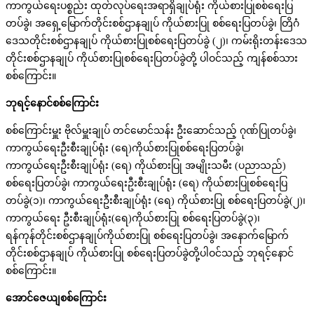
ကာကွယ်ရေးပစ္စည်း ထုတ်လုပ်ရေးအရာရှိချုပ်ရုံး ကိုယ်စားပြုစစ်ရေးပြ
တပ်ခွဲ၊ အရှေ့မြောက်တိုင်းစစ်ဌာနချုပ် ကိုယ်စားပြု စစ်ရေးပြတပ်ခွဲ၊ တြိဂံ
ဒေသတိုင်းစစ်ဌာနချုပ် ကိုယ်စားပြုစစ်ရေးပြတပ်ခွဲ (၂)၊ ကမ်းရိုးတန်းဒေသ
တိုင်းစစ်ဌာနချုပ် ကိုယ်စားပြုစစ်ရေးပြတပ်ခွဲတို့ ပါဝင်သည့် ကျန်စစ်သား
စစ်ကြောင်း။
ဘုရင့်နောင်စစ်ကြောင်း
စစ်ကြောင်းမှူး ဗိုလ်မှူးချုပ် တင်မောင်သန်း ဦးဆောင်သည့် ဂုဏ်ပြုတပ်ခွဲ၊
ကာကွယ်ရေးဦးစီးချုပ်ရုံး (ရေ)ကိုယ်စားပြုစစ်ရေးပြတပ်ခွဲ၊
ကာကွယ်ရေးဦးစီးချုပ်ရုံး (ရေ) ကိုယ်စားပြု အမျိုးသမီး (ပညာသည်)
စစ်ရေးပြတပ်ခွဲ၊ ကာကွယ်ရေးဦးစီးချုပ်ရုံး (ရေ) ကိုယ်စားပြုစစ်ရေးပြ
တပ်ခွဲ(၁)၊ ကာကွယ်ရေးဦးစီးချုပ်ရုံး (ရေ) ကိုယ်စားပြု စစ်ရေးပြတပ်ခွဲ(၂)၊
ကာကွယ်ရေး ဦးစီးချုပ်ရုံး(ရေ)ကိုယ်စားပြု စစ်ရေးပြတပ်ခွဲ(၃)၊
ရန်ကုန်တိုင်းစစ်ဌာနချုပ်ကိုယ်စားပြု စစ်ရေးပြတပ်ခွဲ၊ အနောက်မြောက်
တိုင်းစစ်ဌာနချုပ် ကိုယ်စားပြု စစ်ရေးပြတပ်ခွဲတို့ပါဝင်သည့် ဘုရင့်နောင်
စစ်ကြောင်း။
အောင်ဇေယျစစ်ကြောင်း