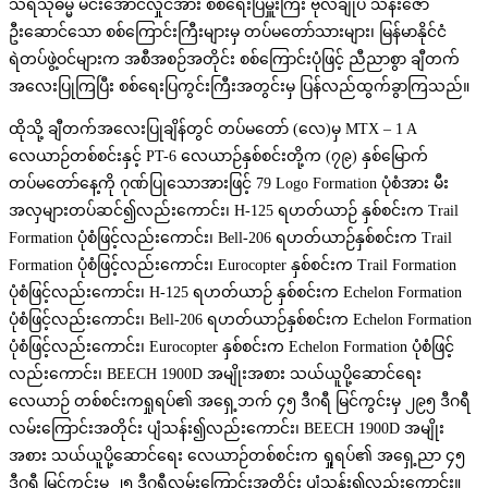
သီရိသုဓမ္မ မင်းအောင်လှိုင်အား စစ်ရေးပြမှူးကြီး ဗိုလ်ချုပ် သိန်းဇော်
ဦးဆောင်သော စစ်ကြောင်းကြီးများမှ တပ်မတော်သားများ၊ မြန်မာနိုင်ငံ
ရဲတပ်ဖွဲ့ဝင်များက အစီအစဉ်အတိုင်း စစ်ကြောင်းပုံဖြင့် ညီညာစွာ ချီတက်
အလေးပြုကြပြီး စစ်ရေးပြကွင်းကြီးအတွင်းမှ ပြန်လည်ထွက်ခွာကြသည်။
ထိုသို့ ချီတက်အလေးပြုချိန်တွင် တပ်မတော် (လေ)မှ MTX – 1 A
လေယာဉ်တစ်စင်းနှင့် PT-6 လေယာဉ်နှစ်စင်းတို့က (၇၉) နှစ်မြောက်
တပ်မတော်နေ့ကို ဂုဏ်ပြုသောအားဖြင့် 79 Logo Formation ပုံစံအား မီး
အလှများတပ်ဆင်၍လည်းကောင်း၊ H-125 ရဟတ်ယာဉ် နှစ်စင်းက Trail
Formation ပုံစံဖြင့်လည်းကောင်း၊ Bell-206 ရဟတ်ယာဉ်နှစ်စင်းက Trail
Formation ပုံစံဖြင့်လည်းကောင်း၊ Eurocopter နှစ်စင်းက Trail Formation
ပုံစံဖြင့်လည်းကောင်း၊ H-125 ရဟတ်ယာဉ် နှစ်စင်းက Echelon Formation
ပုံစံဖြင့်လည်းကောင်း၊ Bell-206 ရဟတ်ယာဉ်နှစ်စင်းက Echelon Formation
ပုံစံဖြင့်လည်းကောင်း၊ Eurocopter နှစ်စင်းက Echelon Formation ပုံစံဖြင့်
လည်းကောင်း၊ BEECH 1900D အမျိုးအစား သယ်ယူပို့ဆောင်ရေး
လေယာဉ် တစ်စင်းကရှုရပ်၏ အရှေ့ဘက် ၄၅ ဒီဂရီ မြင်ကွင်းမှ ၂၉၅ ဒီဂရီ
လမ်းကြောင်းအတိုင်း ပျံသန်း၍လည်းကောင်း၊ BEECH 1900D အမျိုး
အစား သယ်ယူပို့ဆောင်ရေး လေယာဉ်တစ်စင်းက ရှုရပ်၏ အရှေ့ညာ ၄၅
ဒီဂရီ မြင်ကွင်းမှ ၂၅ ဒီဂရီလမ်းကြောင်းအတိုင်း ပျံသန်း၍လည်းကောင်း။