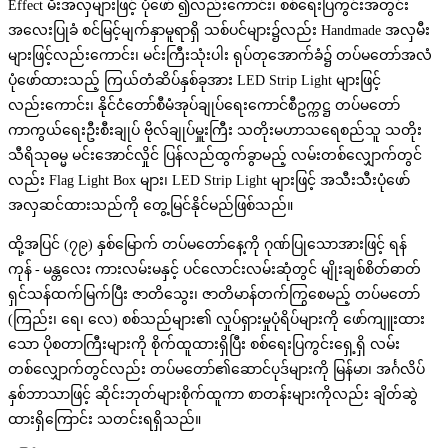
Effect မီးအလှများဖြင့် ပုံဖော် ၍လည်းကောင်း၊ စစ်ရေးပြကွင်းအတွင်း
အလေးပြုခံ စင်မြင့်မျက်နှာမူရာရှိ သစ်ပင်များ၌လည်း Handmade အလှမီး
များဖြင့်လည်းကောင်း၊ မင်းကြီးသုံးပါး ရုပ်တုအောက်ခံ၌ တပ်မတော်အလံ
ပုံဖော်ထားသည့် ကြယ်တံဆိပ်နှစ်ခုအား LED Strip Light များဖြင့်
လည်းကောင်း၊ နိုင်ငံတော်စီမံအုပ်ချုပ်ရေးကောင်စီဥက္ကဋ္ဌ တပ်မတော်
ကာကွယ်ရေးဦးစီးချုပ် ဗိုလ်ချုပ်မှူးကြီး သတိုးမဟာသရေစည်သူ သတိုး
သီရိသုဓမ္မ မင်းအောင်လှိုင် ပြန်လည်ထွက်ခွာမည့် လမ်းတစ်လျှောက်တွင်
လည်း Flag Light Box များ၊ LED Strip Light များဖြင့် အသီးသီးပုံဖော်
အလှဆင်ထားသည်ကို တွေ့မြင်နိုင်မည်ဖြစ်သည်။
ထို့အပြင် (၇၉) နှစ်မြောက် တပ်မတော်နေ့ကို ဂုဏ်ပြုသောအားဖြင့် ရန်
ကုန် - မန္တလေး ကားလမ်းမနှင့် ပင်လောင်းလမ်းဆုံတွင် မျိုးချစ်စိတ်ဓာတ်
ရှင်သန်ထက်မြက်ပြီး ဇာတိသွေး၊ ဇာတိမာန်တက်ကြွစေမည့် တပ်မတော်
(ကြည်း၊ ရေ၊ လေ) စစ်သည်များ၏ လှုပ်ရှားမှုပုံရိပ်များကို ဖော်ကျူးထား
သော ပိုစတာကြီးများကို စိုက်ထူထားရှိပြီး စစ်ရေးပြကွင်းရှေ့ရှိ လမ်း
တစ်လျှောက်တွင်လည်း တပ်မတော်၏ဆောင်ပုဒ်များကို မြန်မာ၊ အင်္ဂလိပ်
နှစ်ဘာသာဖြင့် ဆိုင်းဘုတ်များစိုက်ထူကာ စာတန်းများကိုလည်း ချိတ်ဆွဲ
ထားရှိကြောင်း သတင်းရရှိသည်။