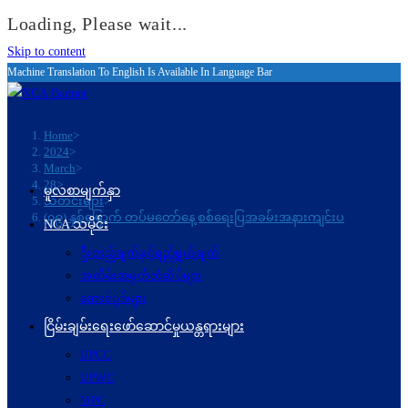
Loading, Please wait...
Skip to content
Machine Translation To English Is Available In Language Bar
Home
>
2024
>
March
>
28
>
မူလစာမျက်နှာ
သတင်းများ
>
(၇၉) နှစ်မြောက် တပ်မတော်နေ့ စစ်ရေးပြအခမ်းအနားကျင်းပ
NCA သမိုင်း
ဦးတည်ချက်နှင့်ရည်ရွယ်ချက်
အထိမ်းအမှတ်တံဆိပ်များ
ဆောင်ပုဒ်များ
ငြိမ်းချမ်းရေးဖော်‌ဆောင်မှုယန္တရားများ
UPCC
UPWC
MPC