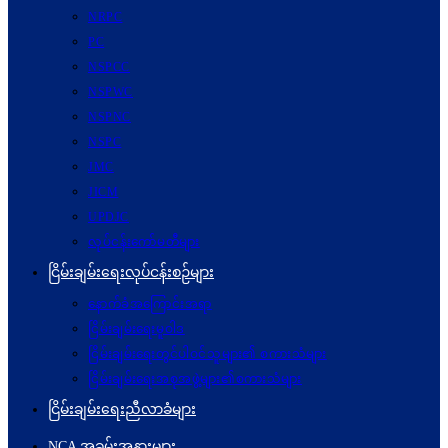
NRPC
PC
NSPCC
NSPWC
NSPNC
NSPC
JMC
JICM
UPDJC
လုပ်ငန်းကော်မတီများ
ငြိမ်းချမ်းရေးလုပ်ငန်းစဉ်များ
နောက်ခံအကြောင်းအရာ
ငြိမ်းချမ်းရေးမူဝါဒ
ငြိမ်းချမ်းရေးတွင်ပါဝင်သူများ၏ စကားသံများ
ငြိမ်းချမ်းရေးအစုအဖွဲ့များ၏စကားသံများ
ငြိမ်းချမ်းရေးညီလာခံများ
NCA အခမ်းအနားများ