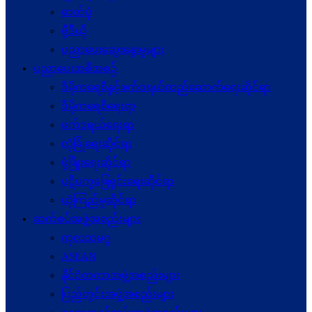
ဓာတ်ပုံ
ဗွီဒီယို
ပညာပေးဆွေးနွေးမှုများ
ပညာပေးအစီအစဉ်
ဒီမိုကရေစီနှင့်ဖက်ဒရယ်တည်ဆောက်ရေးဆိုင်ရာ
ဒီမိုကရေစီရေးရာ
ဖက်ဒရယ်ရေးရာ
လုံခြုံရေးဆိုင်ရာ
ဖွံဖြိုးရေးဆိုင်ရာ
ပဋိပက္ခ‌ဖြေရှင်းရေးဆိုင်ရာ
ယုံကြည်မှုဆိုင်ရာ
ဆက်စပ်အဖွဲ့အစည်းများ
ကုလသမဂ္ဂ
ASEAN
နိုင်ငံတကာအဖွဲ့အစည်းများ
ပြည်တွင်းအဖွဲ့အစည်းများ