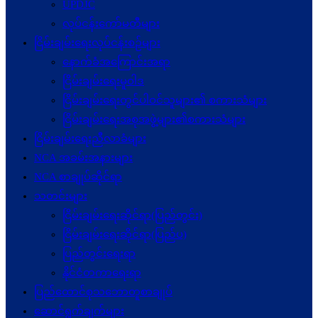
UPDJC
လုပ်ငန်းကော်မတီများ
ငြိမ်းချမ်းရေးလုပ်ငန်းစဉ်များ
နောက်ခံအကြောင်းအရာ
ငြိမ်းချမ်းရေးမူဝါဒ
ငြိမ်းချမ်းရေးတွင်ပါဝင်သူများ၏ စကားသံများ
ငြိမ်းချမ်းရေးအစုအဖွဲ့များ၏စကားသံများ
ငြိမ်းချမ်းရေးညီလာခံများ
NCA အခမ်းအနားများ
NCA စာချုပ်ဆိုင်ရာ
သတင်းများ
ငြိမ်းချမ်းရေးဆိုင်ရာ(ပြည်တွင်း)
ငြိမ်းချမ်းရေးဆိုင်ရာ(ပြည်ပ)
ပြည်တွင်းရေးရာ
နိုင်ငံတကာရေးရာ
ပြည်ထောင်စုသဘောတူစာချုပ်
ဆောင်ရွက်ချက်များ