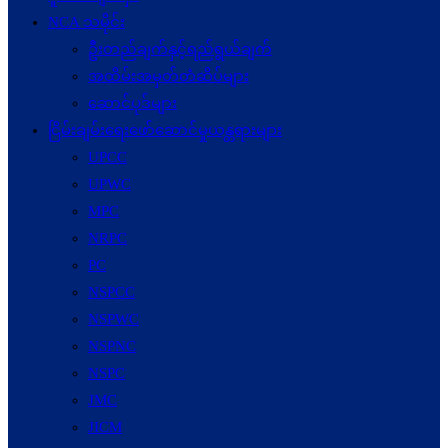
NCA သမိုင်း
ဦးတည်ချက်နှင့်ရည်ရွယ်ချက်
အထိမ်းအမှတ်တံဆိပ်များ
ဆောင်ပုဒ်များ
ငြိမ်းချမ်းရေးဖော်‌ဆောင်မှုယန္တရားများ
UPCC
UPWC
MPC
NRPC
PC
NSPCC
NSPWC
NSPNC
NSPC
JMC
JICM