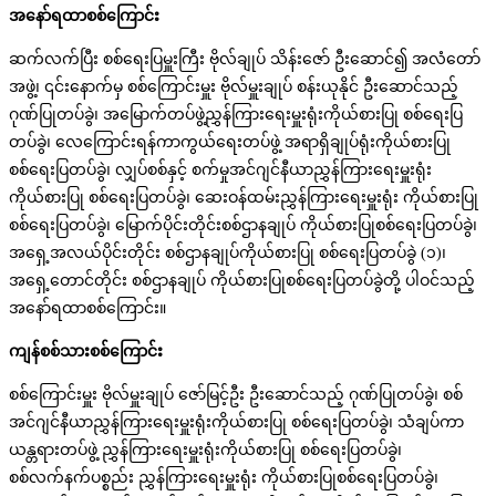
အနော်ရထာစစ်ကြောင်း
ဆက်လက်ပြီး စစ်ရေးပြမှူးကြီး ဗိုလ်ချုပ် သိန်းဇော် ဦးဆောင်၍ အလံတော်
အဖွဲ့၊ ၎င်းနောက်မှ စစ်ကြောင်းမှူး ဗိုလ်မှူးချုပ် စန်းယုနိုင် ဦးဆောင်သည့်
ဂုဏ်ပြုတပ်ခွဲ၊ အမြောက်တပ်ဖွဲ့ညွှန်ကြားရေးမှူးရုံးကိုယ်စားပြု စစ်ရေးပြ
တပ်ခွဲ၊ လေကြောင်းရန်ကာကွယ်ရေးတပ်ဖွဲ့ အရာရှိချုပ်ရုံးကိုယ်စားပြု
စစ်ရေးပြတပ်ခွဲ၊ လျှပ်စစ်နှင့် စက်မှုအင်ဂျင်နီယာညွှန်ကြားရေးမှူးရုံး
ကိုယ်စားပြု စစ်ရေးပြတပ်ခွဲ၊ ဆေးဝန်ထမ်းညွှန်ကြားရေးမှူးရုံး ကိုယ်စားပြု
စစ်ရေးပြတပ်ခွဲ၊ မြောက်ပိုင်းတိုင်းစစ်ဌာနချုပ် ကိုယ်စားပြုစစ်ရေးပြတပ်ခွဲ၊
အရှေ့အလယ်ပိုင်းတိုင်း စစ်ဌာနချုပ်ကိုယ်စားပြု စစ်ရေးပြတပ်ခွဲ (၁)၊
အရှေ့တောင်တိုင်း စစ်ဌာနချုပ် ကိုယ်စားပြုစစ်ရေးပြတပ်ခွဲတို့ ပါဝင်သည့်
အနော်ရထာစစ်ကြောင်း။
ကျန်စစ်သားစစ်ကြောင်း
စစ်ကြောင်းမှူး ဗိုလ်မှူးချုပ် ဇော်မြင့်ဦး ဦးဆောင်သည့် ဂုဏ်ပြုတပ်ခွဲ၊ စစ်
အင်ဂျင်နီယာညွှန်ကြားရေးမှူးရုံးကိုယ်စားပြု စစ်ရေးပြတပ်ခွဲ၊ သံချပ်ကာ
ယန္တရားတပ်ဖွဲ့ ညွှန်ကြားရေးမှူးရုံးကိုယ်စားပြု စစ်ရေးပြတပ်ခွဲ၊
စစ်လက်နက်ပစ္စည်း ညွှန်ကြားရေးမှူးရုံး ကိုယ်စားပြုစစ်ရေးပြတပ်ခွဲ၊