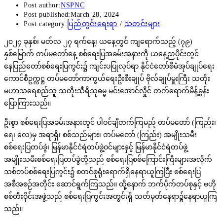
Post author:
NSPNC
Post published:
March 28, 2024
Post category:
ပြည်တွင်းရေးရာ
/
သတင်းများ
၂၀၂၄ ခုနှစ်၊ မတ်လ ၂၇ ရက်နေ့၊ ယနေ့တွင် ကျရောက်သည့် (၇၉)
နှစ်မြောက် တပ်မတော်နေ့ စစ်ရေးပြအခမ်းအနားကို ယနေ့ညပိုင်းတွင်
နေပြည်တော်စစ်ရေးပြကွင်း၌ ကျင်းပပြုလုပ်ရာ နိုင်ငံတော်စီမံအုပ်ချုပ်ရေး
ကောင်စီဥက္ကဋ္ဌ တပ်မတော်ကာကွယ်ရေးဦးစီးချုပ် ဗိုလ်ချုပ်မှူးကြီး သတိုး
မဟာသရေစည်သူ သတိုးသီရိသုဓမ္မ မင်းအောင်လှိုင် တက်ရောက်မိန့်ခွန်း
ပြောကြားသည်။
ဦးစွာ စစ်ရေးပြအခမ်းအနားတွင် ပါဝင်ချီတက်ကြမည့် တပ်မတော် (ကြည်း၊
ရေ၊ လေ)မှ အရာရှိ၊ စစ်သည်များ၊ တပ်မတော် (ကြည်း) အမျိုးသမီး
စစ်ရေးပြတပ်ခွဲ၊ မြန်မာနိုင်ငံရဲတပ်ဖွဲ့ဝင်များနှင့် မြန်မာနိုင်ငံရဲတပ်ဖွဲ့
အမျိုးသမီးစစ်ရေးပြတပ်ခွဲတို့သည် စစ်ရေးပြစစ်ကြောင်းကြီးများအလိုက်
သစ်တပ်စစ်ရေးပြကွင်း၌ စတင်စုရုံးရောက်ရှိနေရာယူကြပြီး စစ်ရေးပြ
အစီအစဉ်အတိုင်း ဆောင်ရွက်ကြသည်။ ထို့နောက် ဘက်ပိုက်တပ်စုနှင့် ဗဟို
စစ်တီးဝိုင်းအဖွဲ့သည် စစ်ရေးပြကွင်းအတွင်းရှိ သတ်မှတ်နေရာ၌နေရာယူကြ
သည်။