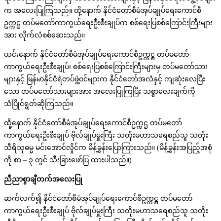
က အလေးပြုကြသည်။ ထို့နောက် နိုင်ငံတော်စီမံအုပ်ချုပ်ရေးကောင်စီ
ဥက္ကဋ္ဌ တပ်မတော်ကာကွယ်ရေးဦးစီးချုပ်က စစ်ရေးပြစစ်ကြောင်းကြီးများ
အား လိုက်လံစစ်ဆေးသည်။
ယင်းနောက် နိုင်ငံတော်စီမံအုပ်ချုပ်ရေးကောင်စီဥက္ကဋ္ဌ တပ်မတော်
ကာကွယ်ရေးဦးစီးချုပ်၊ စစ်ရေးပြစစ်ကြောင်းကြီးများမှ တပ်မတော်သား
များနှင့် မြန်မာနိုင်ငံရဲတပ်ဖွဲ့ဝင်များက နိုင်ငံတော်အလံနှင့် ကျဆုံးလေပြီး
သော တပ်မတော်သားများအား အလေးပြုကြပြီး သစ္စာလေးချက်ကို
သံပြိုင်ရွတ်ဆိုကြသည်။
ထို့နောက် နိုင်ငံတော်စီမံအုပ်ချုပ်ရေးကောင်စီဥက္ကဋ္ဌ တပ်မတော်
ကာကွယ်ရေးဦးစီးချုပ် ဗိုလ်ချုပ်မှူးကြီး သတိုးမဟာသရေစည်သူ သတိုး
သီရိသုဓမ္မ မင်းအောင်လှိုင်က မိန့်ခွန်းပြောကြားသည်။ (မိန့်ခွန်းအပြည့်အစုံ
ကို စာ – ၃ တွင် သီးခြားဖော်ပြ ထားပါသည်။)
ညီညာစွာချီတက်အလေးပြု
ဆက်လက်၍ နိုင်ငံတော်စီမံအုပ်ချုပ်ရေးကောင်စီဥက္ကဋ္ဌ တပ်မတော်
ကာကွယ်ရေးဦးစီးချုပ် ဗိုလ်ချုပ်မှူးကြီး သတိုးမဟာသရေစည်သူ သတိုး