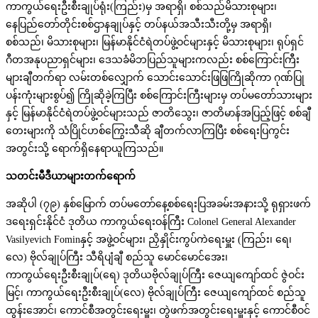
ကာကွယ်ရေးဦးစီးချုပ်ရုံး(ကြည်း)မှ အရာရှိ၊ စစ်သည်မိသားစုများ၊
နေပြည်တော်တိုင်းစစ်ဌာနချုပ်နှင့် တပ်နယ်အသီးသီးတို့မှ အရာရှိ၊
စစ်သည်၊ မိသားစုများ၊ မြန်မာနိုင်ငံရဲတပ်ဖွဲ့ဝင်များနှင့် မိသားစုများ၊ ရုပ်ရှင်
ဂီတအနုပညာရှင်များ၊ ဒေသခံမိဘပြည်သူများကလည်း စစ်ကြောင်းကြီး
များချီတက်ရာ လမ်းတစ်လျှောက် သောင်းသောင်းဖြဖြကြိုဆိုကာ ဂုဏ်ပြု
ပန်းကုံးများစွပ်၍ ကြိုဆိုခဲ့ကြပြီး စစ်ကြောင်းကြီးများမှ တပ်မတော်သားများ
နှင့် မြန်မာနိုင်ငံရဲတပ်ဖွဲ့ဝင်များသည် ဇာတိသွေး၊ ဇာတိမာန်အပြည့်ဖြင့် စစ်ချီ
တေးများကို သံပြိုင်ဟစ်ကြွေးသီဆို ချီတက်လာကြပြီး စစ်ရေးပြကွင်း
အတွင်းသို့ ရောက်ရှိနေရာယူကြသည်။
သတင်းမီဒီယာများတက်ရောက်
အဆိုပါ (၇၉) နှစ်မြောက် တပ်မတော်နေ့စစ်ရေးပြအခမ်းအနားသို့ ရုရှားဖက်
ဒရေးရှင်းနိုင်ငံ ဒုတိယ ကာကွယ်ရေးဝန်ကြီး Colonel General Alexander
Vasilyevich Fominနှင့် အဖွဲ့ဝင်များ၊ ညှိနှိုင်းကွပ်ကဲရေးမှူး (ကြည်း၊ ရေ၊
လေ) ဗိုလ်ချုပ်ကြီး သီရိပျံချီ စည်သူ မောင်မောင်အေး၊
ကာကွယ်ရေးဦးစီးချုပ်(ရေ) ဒုတိယဗိုလ်ချုပ်ကြီး ဇေယျကျော်ထင် ဇွဲဝင်း
မြင့်၊ ကာကွယ်ရေးဦးစီးချုပ်(လေ) ဗိုလ်ချုပ်ကြီး ဇေယျကျော်ထင် စည်သူ
ထွန်းအောင်၊ ကောင်စီအတွင်းရေးမှူး၊ တွဲဖက်အတွင်းရေးမှူးနှင့် ကောင်စီဝင်