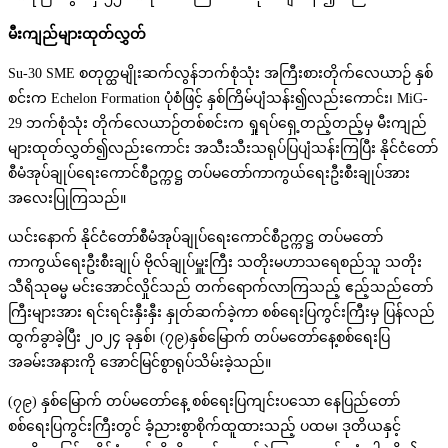
မီးကျည်များထုတ်လွှတ်
Su-30 SME စတုတ္ထမျိုးဆက်လွန်ဘက်စုံသုံး အကြီးစားတိုက်လေယာဉ် နှစ်
စင်းက Echelon Formation ပုံစံဖြင့် နှစ်ကြိမ်ပျံသန်း၍လည်းကောင်း၊ MiG-
29 ဘက်စုံသုံး တိုက်လေယာဉ်တစ်စင်းက ရှုရပ်ရှေ့တည့်တည့်မှ မီးကျည်
များထုတ်လွှတ်၍လည်းကောင်း အသီးသီးသရုပ်ပြပျံသန်းကြပြီး နိုင်ငံတော်
စီမံအုပ်ချုပ်ရေးကောင်စီဥက္ကဋ္ဌ တပ်မတော်ကာကွယ်ရေးဦးစီးချုပ်အား
အလေးပြုကြသည်။
ယင်းနောက် နိုင်ငံတော်စီမံအုပ်ချုပ်ရေးကောင်စီဥက္ကဋ္ဌ တပ်မတော်
ကာကွယ်ရေးဦးစီးချုပ် ဗိုလ်ချုပ်မှူးကြီး သတိုးမဟာသရေစည်သူ သတိုး
သီရိသုဓမ္မ မင်းအောင်လှိုင်သည် တက်ရောက်လာကြသည့် ဧည့်သည်တော်
ကြီးများအား ရင်းရင်းနှီးနှီး နှုတ်ဆက်ခဲ့ကာ စစ်ရေးပြကွင်းကြီးမှ ပြန်လည်
ထွက်ခွာခဲ့ပြီး ၂၀၂၄ ခုနှစ်၊ (၇၉)နှစ်မြောက် တပ်မတော်နေ့စစ်ရေးပြ
အခမ်းအနားကို အောင်မြင်စွာရုပ်သိမ်းခဲ့သည်။
(၇၉) နှစ်မြောက် တပ်မတော်နေ့ စစ်ရေးပြကျင်းပသော နေပြည်တော်
စစ်ရေးပြကွင်းကြီးတွင် ခံ့ညားစွာစိုက်ထူထားသည့် ပထမ၊ ဒုတိယနှင့်