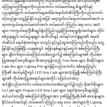
တတိယ မြန်မာနိုင်ငံတော်တို့ကို တည်ထောင်ခဲ့ကြသော မင်းသုံးပါးတို့၏
ကြေးရုပ်တုကြီးများကိုလည်းကောင်း၊ တပ်မတော်နေ့ မီးရှူးတိုင်နှင့်
(၇၉)နှစ်မြောက် တပ်မတော်နေ့အထိမ်းအမှတ်တံဆိပ်ကြီးကိုလည်းကောင်း
ဝင့်ထည်စွာ တွေ့မြင်နိုင်သည့်အပြင် ဗမာ့လွတ်လပ်ရေးတပ်မတော်အလံ၊ ဗ
မာ့ကာကွယ်ရေးတပ်မတော်အလံ၊ တပ်မတော် (ကြည်း၊ ရေ၊ လေ) အလံ
များ၊ ကာကွယ်ရေးဦးစီးချုပ်ရုံး(ကြည်း)ညွှန်ကြားရေးမှူးရုံးအလံများ၊ တိုင်း
စစ်ဌာနချုပ်၊ တပ်မဌာနချုပ် အသီးသီးနှင့် တပ်ရင်းတပ်ဖွဲ့များ၏ အမှတ်
တံဆိပ်ပါ ရောင်စုံအလံများ တလွင့်လွင့်လွှင့်ထူထားကြသည်ကိုလည်း တွေ့
မြင်နိုင်မည်ဖြစ်ပြီး ယခုနှစ်တွင် အခြားနှစ်များနှင့်မတူဘဲ စစ်ကြောင်းကြီး
များ ချီတက်ရာလမ်းကြောင်းတစ်လျှောက်၌ စစ်ကြောင်းများ၏ ကိုယ်စား
ပြုအရောင်အလှမီးများ၊ မီးအလှထွန်းသည့် Truss Beam များ၊ မီးဆိုင်းများ၊
Light Box များ၊ Lighting Pole များဖြင့်လည်းကောင်း၊ စစ်ရေးပြကွင်း
ကြီး၏ အဝင်မုခ်ဦးတွင် LED Strip Light များအသုံးပြု၍ စစ်ကြောင်းကြီး
များ၏ ကိုယ်စားပြုအရောင်များအတိုင်း ပြောင်းလဲအလှ
ဆင်၍လည်းကောင်း၊ လမ်းဘေးဝဲယာတစ်လျှောက်၌လည်း မိုးစက်မီးများ၊
Up Light များ၊ Program LED Strip Light များ၊ ရောင်စုံအလှမီးများဖြင့်
ဆင်ယင်ထားပြီး စစ်ကြောင်းကြီးများအား ဂုဏ်ပြုကြိုဆိုပါ၏ စာတန်းများ၊
နိုင်ငံတော်အလံနှင့် တပ်မတော် (ကြည်း၊ ရေ၊ လေ) အလံများကို Lighting