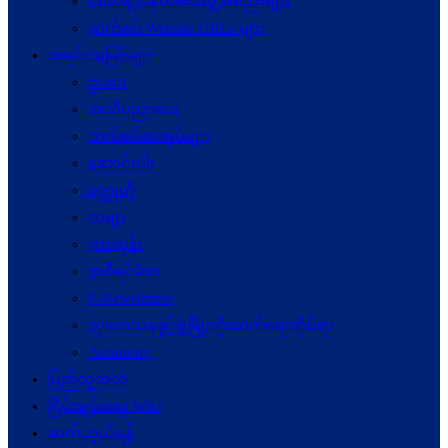
စေတနာ့ဝန်ထမ်းအဖွဲ့အစည်းများ
ဆက်စပ် Website URLs များ
အရင်းအမြစ်များ
ဥပဒေ
အသိပညာပေး
ဆက်စပ်စာအုပ်များ
ဆောင်းပါး
ဝတ္ထုတို
ကဗျာ
ကာတွန်း
အစီရင်ခံစာ
E-Newsletters
သုတေသနနှင့်ဖွံ့ဖြိုးတိုးတက်ရေးဆိုင်ရာ
Acronyms
ပြည်သူ့အသံ
ငြိမ်းချမ်းရေး Wiki
ဆက်သွယ်ရန်