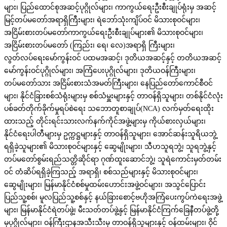
များ၊ ပြည်ထောင်စုအဆင့်ပုဂ္ဂိုလ်များ၊ ကာကွယ်ရေးဦးစီးချုပ်ရုံးမှ အဆင့်
မြင့်တပ်မတော်အရာရှိကြီးများ၊ ရဲဘော်သုံးကျိပ်ဝင် မိသားစုဝင်များ၊
အငြိမ်းစားတပ်မတော်ကာကွယ်ရေးဦးစီးချုပ်များ၏ မိသားစုဝင်များ၊
အငြိမ်းစားတပ်မတော် (ကြည်း၊ ရေ၊ လေ)အရာရှိ ကြီးများ၊
လွတ်လပ်ရေးမော်ကွန်းဝင် ပထမအဆင့်၊ ဒုတိယအဆင့်နှင့် တတိယအဆင့်
မော်ကွန်းဝင်ပုဂ္ဂိုလ်များ၊ အကြံပေးပုဂ္ဂိုလ်များ၊ ဒုတိယဝန်ကြီးများ၊
တပ်မတော်သား အငြိမ်းစားသံအမတ်ကြီးများ၊ နေပြည်တော်ကောင်စီဝင်
များ၊ နိုင်ငံခြားစစ်သံရုံးများမှ စစ်သံမှူးများနှင့် တာဝန်ရှိသူများ၊ တစ်နိုင်ငံလုံး
ပစ်ခတ်တိုက်ခိုက်မှုရပ်စဲရေး သဘောတူစာချုပ်(NCA) လက်မှတ်ရေးထိုး
ထားသည့် တိုင်းရင်းသားလက်နက်ကိုင်အဖွဲ့များမှ ကိုယ်စားလှယ်များ၊
နိုင်ငံရေးပါတီများမှ ဥက္ကဋ္ဌများနှင့် တာဝန်ရှိသူများ၊ အောင်ဆန်းသူရိယဘွဲ့
ရရှိခဲ့သူများ၏ မိသားစုဝင်များနှင့် ဆွေမျိုးများ၊ သီဟသူရဘွဲ့၊ သူရဘွဲ့နှင့်
တပ်မတော်စွမ်းရည်သတ္တိဆိုင်ရာ ဂုဏ်ထူးဆောင်ဘွဲ့၊ သူရဲကောင်းမှတ်တမ်း
ဝင် တံဆိပ်ရရှိခဲ့ကြသည့် အရာရှိ၊ စစ်သည်များနှင့် မိသားစုဝင်များ၊
ဆွေမျိုးများ၊ မြန်မာနိုင်ငံစစ်မှုထမ်းဟောင်းအဖွဲ့ဝင်များ၊ အသွင်ပြောင်း
ပြည်သူ့စစ်၊ မူလပြည်သူ့စစ်နှင့် နယ်ခြားစောင့်ဗဟိုအကြံပေးကွပ်ကဲရေးအဖွဲ့
များ၊ မြန်မာနိုင်ငံရဲတပ်ဖွဲ့၊ မီးသတ်တပ်ဖွဲ့နှင့် မြန်မာနိုင်ငံကြက်ခြေနီတပ်ဖွဲ့တို့
မှပုဂ္ဂိုလ်များ၊ ဝန်ကြီးဌာနအသီးသီးမှ တာဝန်ရှိသူများနှင့် ဝန်ထမ်းများ၊ ဝိုင်