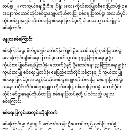
တပ်ခွဲ(၂)၊ ကာကွယ်ရေးဦးစီးချုပ်ရုံး (လေ) ကိုယ်စားပြုစစ်ရေးပြတပ်ခွဲ(၃)၊
အနောက်တောင်တိုင်းစစ်ဌာနချုပ်ကိုယ်စားပြု စစ်ရေးပြတပ်ခွဲ၊ အလယ်ပိုင်း
တိုင်းစစ်ဌာနချုပ် ကိုယ်စားပြုစစ်ရေးပြတပ်ခွဲတို့ ပါဝင်သည့် ဆင်ဖြူရှင်
စစ်ကြောင်း။
ဗန္ဓုလစစ်ကြောင်း
စစ်ကြောင်းမှူး ဗိုလ်မှူးချုပ် ဇော်ဟိန်းကြိုင် ဦးဆောင်သည့် ဂုဏ်ပြုတပ်ခွဲ၊
လေကြောင်းချီစစ်ရေးပြ တပ်ခွဲ၊ ဆက်သွယ်ရေးညွှန်ကြားရေးမှူးရုံး
ကိုယ်စားပြုစစ်ရေးပြတပ်ခွဲ၊ ထောက်ပံ့နှင့် ပို့ဆောင်ရေး ညွှန်ကြားရေးမှူးရုံး
ကိုယ်စားပြု စစ်ရေးပြတပ်ခွဲ၊ နေပြည်တော်တိုင်းစစ်ဌာနချုပ် ကိုယ်စားပြု
စစ်ရေးပြတပ်ခွဲ၊ အရှေ့ပိုင်းတိုင်းစစ်ဌာနချုပ်ကိုယ်စားပြု စစ်ရေးပြတပ်ခွဲ၊
အနောက်ပိုင်းတိုင်းစစ်ဌာနချုပ် ကိုယ်စားပြု စစ်ရေးပြတပ်ခွဲ၊ တောင်ပိုင်း
တိုင်း စစ်ဌာနချုပ်ကိုယ်စားပြု စစ်ရေးပြတပ်ခွဲတို့ ပါဝင်သည့် ဗန္ဓုလ
စစ်ကြောင်း။
စစ်ရေးပြကွင်းအတွင်းသို့ချီတက်
စစ်ကြောင်းမှူး ရဲမှူးချုပ် ဇော်လင်းထွန်း ဦးဆောင်သည့် ဂုဏ်ပြုတပ်ခွဲ၊