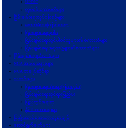
UPDJC
လုပ်ငန်းကော်မတီများ
ငြိမ်းချမ်းရေးလုပ်ငန်းစဉ်များ
နောက်ခံအကြောင်းအရာ
ငြိမ်းချမ်းရေးမူဝါဒ
ငြိမ်းချမ်းရေးတွင်ပါဝင်သူများ၏ စကားသံများ
ငြိမ်းချမ်းရေးအစုအဖွဲ့များ၏စကားသံများ
ငြိမ်းချမ်းရေးညီလာခံများ
NCA အခမ်းအနားများ
NCA စာချုပ်ဆိုင်ရာ
သတင်းများ
ငြိမ်းချမ်းရေးဆိုင်ရာ(ပြည်တွင်း)
ငြိမ်းချမ်းရေးဆိုင်ရာ(ပြည်ပ)
ပြည်တွင်းရေးရာ
နိုင်ငံတကာရေးရာ
ပြည်ထောင်စုသဘောတူစာချုပ်
ဆောင်ရွက်ချက်များ