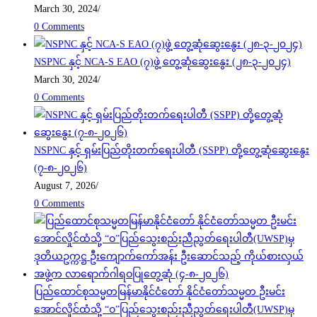
March 30, 2024
/
0 Comments
NSPNC နှင့် NCA-S EAO (၇)ဖွဲ့ တွေ့ဆုံဆွေးနွေး (၂၈-၃-၂၀၂၄)
March 30, 2024
/
0 Comments
NSPNC နှင့် ရှမ်းပြည်တိုးတက်ရေးပါတီ (SSPP) တို့တွေ့ဆုံဆွေးနွေး
(၇-၈-၂၀၂၆)
August 7, 2026
/
0 Comments
ပြည်ထောင်စုသမ္မတမြန်မာနိုင်ငံတော် နိုင်ငံတော်သမ္မတ ဦးမင်း
အောင်လှိုင်ထံသို့ “ဝ”ပြည်သွေးစည်းညီညွတ်ရေးပါတီ(UWSP)မှ