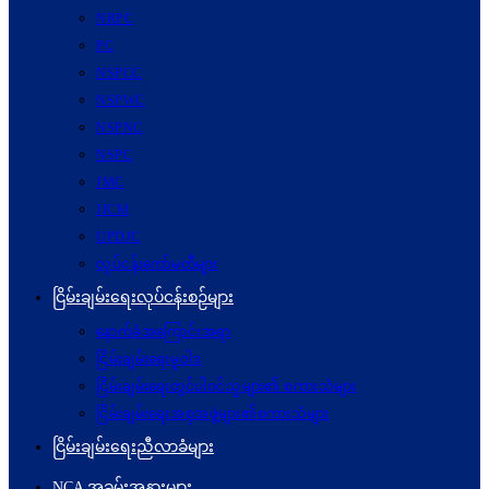
NRPC
PC
NSPCC
NSPWC
NSPNC
NSPC
JMC
JICM
UPDJC
လုပ်ငန်းကော်မတီများ
ငြိမ်းချမ်းရေးလုပ်ငန်းစဉ်များ
နောက်ခံအကြောင်းအရာ
ငြိမ်းချမ်းရေးမူဝါဒ
ငြိမ်းချမ်းရေးတွင်ပါဝင်သူများ၏ စကားသံများ
ငြိမ်းချမ်းရေးအစုအဖွဲ့များ၏စကားသံများ
ငြိမ်းချမ်းရေးညီလာခံများ
NCA အခမ်းအနားများ