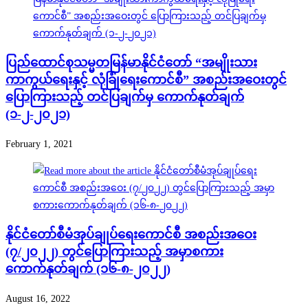
ပြည်ထောင်စုသမ္မတမြန်မာနိုင်ငံတော် “အမျိုးသား
ကာကွယ်ရေးနှင့် လုံခြုံရေးကောင်စီ” အစည်းအဝေးတွင်
ပြောကြားသည့် တင်ပြချက်မှ ကောက်နုတ်ချက်
(၁-၂-၂၀၂၁)
February 1, 2021
နိုင်ငံတော်စီမံအုပ်ချုပ်ရေးကောင်စီ အစည်းအဝေး
(၇/၂၀၂၂) တွင်ပြောကြားသည့် အမှာစကား
ကောက်နုတ်ချက် (၁၆-၈-၂၀၂၂)
August 16, 2022