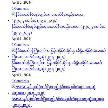
April 2, 2024
/
0 Comments
နိုင်ငံတော်စီမံအုပ်ချုပ်ရေးကောင်စီအစည်းအဝေး (၂/၂၀၂၄)ကျင်းပ
(၂၉-၃-၂၀၂၄)
April 1, 2024
/
0 Comments
နိုင်ငံတော်ဝန်ကြီးချုပ်က မြန်မာနိုင်ငံဆိုင်ရာ အိန္ဒိယနိုင်ငံသံအမတ်
ကြီးအား လက်ခံတွေ့ဆုံ (၂၉-၃-၂၀၂၄)
April 1, 2024
/
0 Comments
NSPNC နှင့် မှတ်ပုံတင်ပြီးသည့် နိုင်ငံရေးပါတီများ တွေ့ဆုံဆွေးနွေး
(၂၈-၃-၂၀၂၄)