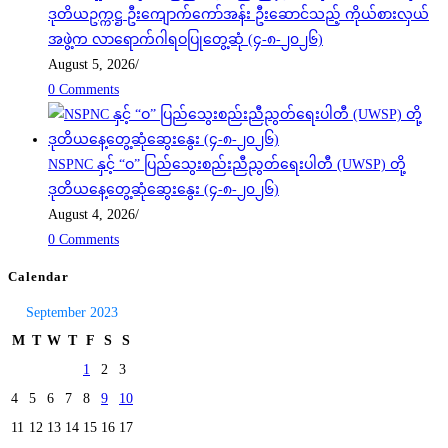
ဒုတိယဥက္ကဋ္ဌ ဦးကျောက်ကော်အန်း ဦးဆောင်သည့် ကိုယ်စားလှယ်
အဖွဲ့က လာရောက်ဂါရဝပြုတွေ့ဆုံ (၄-၈-၂၀၂၆)
August 5, 2026
/
0 Comments
NSPNC နှင့် “ဝ” ပြည်သွေးစည်းညီညွတ်ရေးပါတီ (UWSP) တို့
ဒုတိယနေ့တွေ့ဆုံဆွေးနွေး (၄-၈-၂၀၂၆)
August 4, 2026
/
0 Comments
Calendar
September 2023
M
T
W
T
F
S
S
1
2
3
4
5
6
7
8
9
10
11
12
13
14
15
16
17