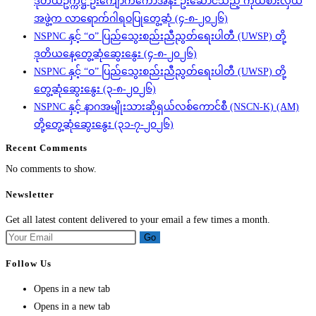
ဒုတိယဥက္ကဋ္ဌ ဦးကျောက်ကော်အန်း ဦးဆောင်သည့် ကိုယ်စားလှယ်
အဖွဲ့က လာရောက်ဂါရဝပြုတွေ့ဆုံ (၄-၈-၂၀၂၆)
NSPNC နှင့် “ဝ” ပြည်သွေးစည်းညီညွတ်ရေးပါတီ (UWSP) တို့
ဒုတိယနေ့တွေ့ဆုံဆွေးနွေး (၄-၈-၂၀၂၆)
NSPNC နှင့် “ဝ” ပြည်သွေးစည်းညီညွတ်ရေးပါတီ (UWSP) တို့
တွေ့ဆုံဆွေးနွေး (၃-၈-၂၀၂၆)
NSPNC နှင့် နာဂအမျိုးသားဆိုရှယ်လစ်ကောင်စီ (NSCN-K) (AM)
တို့တွေ့ဆုံဆွေးနွေး (၃၁-၇-၂၀၂၆)
Recent Comments
No comments to show.
Newsletter
Get all latest content delivered to your email a few times a month.
Go
Follow Us
Opens in a new tab
Opens in a new tab