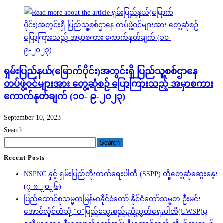
ရှမ်းပြည်နယ်(မြောက်ပိုင်း)အတွင်းရှိ ပြည်သူ့စစ်ဌာနေ
တပ်ဖွဲ့ဝင်များအား တွေ့ဆုံစဉ် ပြောကြားသည့် အမှာစကား
ကောက်နုတ်ချက် (၁၀- ၉-၂၀၂၃)
September 10, 2023
Search
Search
Recent Posts
NSPNC နှင့် ရှမ်းပြည်တိုးတက်ရေးပါတီ (SSPP) တို့တွေ့ဆုံဆွေးနွေး
(၇-၈-၂၀၂၆)
ပြည်ထောင်စုသမ္မတမြန်မာနိုင်ငံတော် နိုင်ငံတော်သမ္မတ ဦးမင်း
အောင်လှိုင်ထံသို့ “ဝ”ပြည်သွေးစည်းညီညွတ်ရေးပါတီ(UWSP)မှ