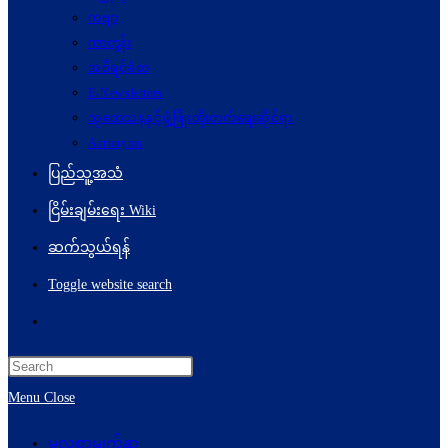
ကဗျာ
ကာတွန်း
အစီရင်ခံစာ
E-Newsletters
သုတေသနနှင့်ဖွံ့ဖြိုးတိုးတက်ရေးဆိုင်ရာ
Acronyms
ပြည်သူ့အသံ
ငြိမ်းချမ်းရေး Wiki
ဆက်သွယ်ရန်
Toggle website search
Menu
Close
မူလစာမျက်နှာ