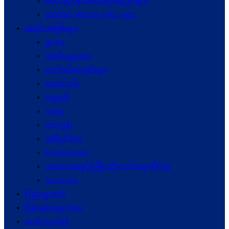
စေတနာ့ဝန်ထမ်းအဖွဲ့အစည်းများ
ဆက်စပ် Website URLs များ
အရင်းအမြစ်များ
ဥပဒေ
အသိပညာပေး
ဆက်စပ်စာအုပ်များ
ဆောင်းပါး
ဝတ္ထုတို
ကဗျာ
ကာတွန်း
အစီရင်ခံစာ
E-Newsletters
သုတေသနနှင့်ဖွံ့ဖြိုးတိုးတက်ရေးဆိုင်ရာ
Acronyms
ပြည်သူ့အသံ
ငြိမ်းချမ်းရေး Wiki
ဆက်သွယ်ရန်