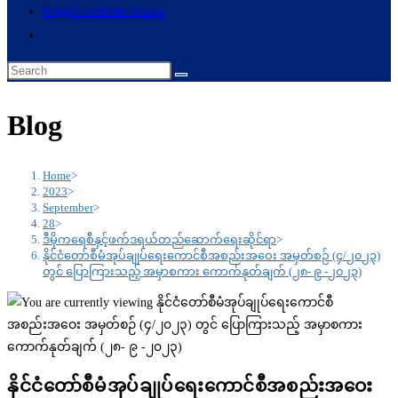
Toggle website search
Blog
Home
>
2023
>
September
>
28
>
ဒီမိုကရေစီနှင့်ဖက်ဒရယ်တည်ဆောက်ရေးဆိုင်ရာ
>
နိုင်ငံတော်စီမံအုပ်ချုပ်ရေးကောင်စီအစည်းအဝေး အမှတ်စဉ် (၄/၂၀၂၃)
တွင် ပြောကြားသည့် အမှာစကား ကောက်နုတ်ချက် (၂၈- ၉ -၂၀၂၃)
နိုင်ငံတော်စီမံအုပ်ချုပ်ရေးကောင်စီအစည်းအဝေး