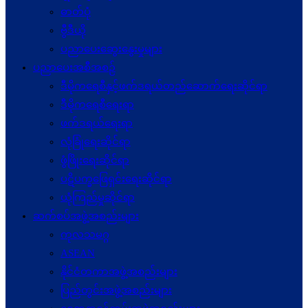
ဓာတ်ပုံ
ဗွီဒီယို
ပညာပေးဆွေးနွေးမှုများ
ပညာပေးအစီအစဉ်
ဒီမိုကရေစီနှင့်ဖက်ဒရယ်တည်ဆောက်ရေးဆိုင်ရာ
ဒီမိုကရေစီရေးရာ
ဖက်ဒရယ်ရေးရာ
လုံခြုံရေးဆိုင်ရာ
ဖွံဖြိုးရေးဆိုင်ရာ
ပဋိပက္ခ‌ဖြေရှင်းရေးဆိုင်ရာ
ယုံကြည်မှုဆိုင်ရာ
ဆက်စပ်အဖွဲ့အစည်းများ
ကုလသမဂ္ဂ
ASEAN
နိုင်ငံတကာအဖွဲ့အစည်းများ
ပြည်တွင်းအဖွဲ့အစည်းများ