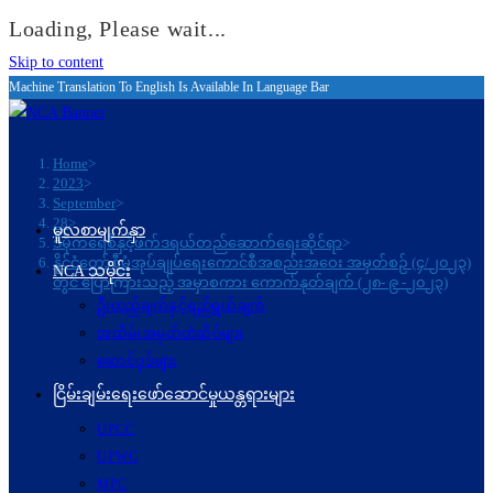
Loading, Please wait...
Skip to content
Machine Translation To English Is Available In Language Bar
Home
>
2023
>
September
>
28
>
မူလစာမျက်နှာ
ဒီမိုကရေစီနှင့်ဖက်ဒရယ်တည်ဆောက်ရေးဆိုင်ရာ
>
နိုင်ငံတော်စီမံအုပ်ချုပ်ရေးကောင်စီအစည်းအဝေး အမှတ်စဉ် (၄/၂၀၂၃)
NCA သမိုင်း
တွင် ပြောကြားသည့် အမှာစကား ကောက်နုတ်ချက် (၂၈- ၉ -၂၀၂၃)
ဦးတည်ချက်နှင့်ရည်ရွယ်ချက်
အထိမ်းအမှတ်တံဆိပ်များ
ဆောင်ပုဒ်များ
ငြိမ်းချမ်းရေးဖော်‌ဆောင်မှုယန္တရားများ
UPCC
UPWC
MPC