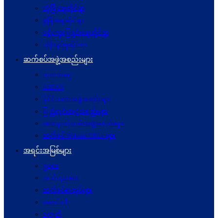
လုံခြုံရေးဆိုင်ရာ
ဖွံဖြိုးရေးဆိုင်ရာ
ပဋိပက္ခ‌ဖြေရှင်းရေးဆိုင်ရာ
ယုံကြည်မှုဆိုင်ရာ
ဆက်စပ်အဖွဲ့အစည်းများ
ကုလသမဂ္ဂ
ASEAN
နိုင်ငံတကာအဖွဲ့အစည်းများ
ပြည်တွင်းအဖွဲ့အစည်းများ
စေတနာ့ဝန်ထမ်းအဖွဲ့အစည်းများ
ဆက်စပ် Website URLs များ
အရင်းအမြစ်များ
ဥပဒေ
အသိပညာပေး
ဆက်စပ်စာအုပ်များ
ဆောင်းပါး
ဝတ္ထုတို