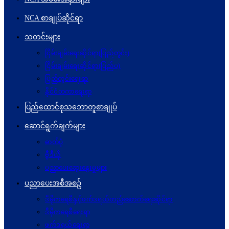
NCA စာချုပ်ဆိုင်ရာ
သတင်းများ
ငြိမ်းချမ်းရေးဆိုင်ရာ(ပြည်တွင်း)
ငြိမ်းချမ်းရေးဆိုင်ရာ(ပြည်ပ)
ပြည်တွင်းရေးရာ
နိုင်ငံတကာရေးရာ
ပြည်ထောင်စုသဘောတူစာချုပ်
ဆောင်ရွက်ချက်များ
ဓာတ်ပုံ
ဗွီဒီယို
ပညာပေးဆွေးနွေးမှုများ
ပညာပေးအစီအစဉ်
ဒီမိုကရေစီနှင့်ဖက်ဒရယ်တည်ဆောက်ရေးဆိုင်ရာ
ဒီမိုကရေစီရေးရာ
ဖက်ဒရယ်ရေးရာ