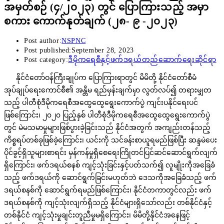
အမှတ်စဉ် (၄/၂၀၂၃) တွင် ပြောကြားသည့် အမှာ
စကား ကောက်နုတ်ချက် (၂၈- ၉ -၂၀၂၃)
Post author:
NSPNC
Post published:
September 28, 2023
Post category:
ဒီမိုကရေစီနှင့်ဖက်ဒရယ်တည်ဆောက်ရေးဆိုင်ရာ
နိုင်ငံတော်ဝန်ကြီးချုပ်က ပြောကြားရာတွင် မိမိတို့ နိုင်ငံတော်စီမံ
အုပ်ချုပ်ရေးကောင်စီ၏ အန္တိမ ရည်မှန်းချက်မှာ လွတ်လပ်၍ တရားမျှတ
သည့် ပါတီစုံဒီမိုကရေစီအထွေထွေရွေးကောက်ပွဲ ကျင်းပနိုင်ရေးပင်
ဖြစ်ကြောင်း၊ ၂၀၂၀ ပြည့်နှစ် ပါတီစုံဒီမိုကရေစီအထွေထွေရွေးကောက်ပွဲ
တွင် မဲမသမာမှုများဖြစ်ပွားခဲ့ခြင်းသည် နိုင်ငံအတွက် အကျည်းတန်သည့်
ကိစ္စရပ်တစ်ခုဖြစ်ခဲ့ကြောင်း၊ ယင်းကို သင်ခန်းစာယူရမည်ဖြစ်ပြီး ဆန္ဒမဲပေး
ပိုင်ခွင့်ရှိသူများစာရင်း မှန်ကန်မှုရှိစေရေးကြိုတင်ပြင်ဆင်ဆောင်ရွက်လျက်
ရှိကြောင်း၊ ဖက်ဒရယ်စနစ် ကျင့်သုံးခြင်းနှင့်ပတ်သက်၍ လူမျိုးကိုအခြေခံ
သည့် ဖက်ဒရယ်ကို ဆောင်ရွက်ခြင်းမဟုတ်ဘဲ ဒေသကိုအခြေခံသည့် ဖက်
ဒရယ်စနစ်ကို ဆောင်ရွက်ရမည်ဖြစ်ကြောင်း၊ နိုင်ငံတကာတွင်လည်း ဖက်
ဒရယ်စနစ်ကို ကျင့်သုံးလျက်ရှိသည့် နိုင်ငံများရှိသော်လည်း တစ်နိုင်ငံနှင့်
တစ်နိုင်ငံ ကျင့်သုံးမှုချင်းတူညီမှုမရှိကြောင်း၊ မိမိတို့နိုင်ငံအနေဖြင့်