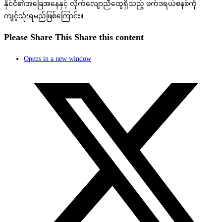
နိုင်ငံ၏အခြေအနေနှင့် လိုက်လျောညီထွေရှိသည့် ဖက်ဒရယ်စနစ်ကို
ကျင့်သုံးရမည်ဖြစ်ကြောင်း။
Please Share This
Share this content
Opens in a new window