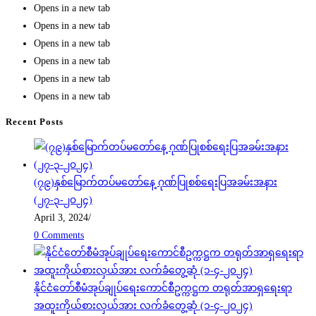
Opens in a new tab
Opens in a new tab
Opens in a new tab
Opens in a new tab
Opens in a new tab
Opens in a new tab
Recent Posts
(၇၉)နှစ်မြောက်တပ်မတော်နေ့ ဂုဏ်ပြုစစ်ရေးပြအခမ်းအနား
(၂၇-၃-၂၀၂၄)
April 3, 2024
/
0 Comments
နိုင်ငံတော်စီမံအုပ်ချုပ်ရေးကောင်စီဥက္ကဋ္ဌက တရုတ်အာရှရေးရာ
အထူးကိုယ်စားလှယ်အား လက်ခံတွေ့ဆုံ (၁-၄-၂၀၂၄)