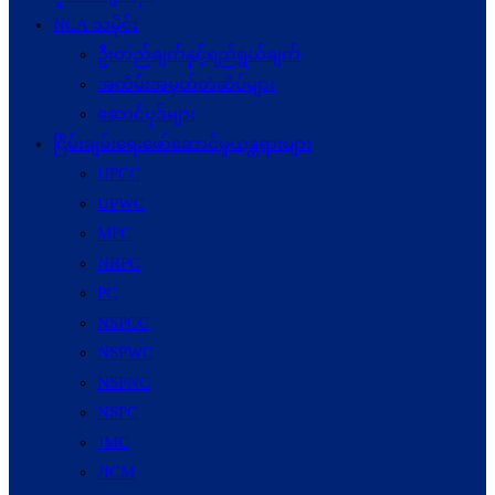
NCA သမိုင်း
ဦးတည်ချက်နှင့်ရည်ရွယ်ချက်
အထိမ်းအမှတ်တံဆိပ်များ
ဆောင်ပုဒ်များ
ငြိမ်းချမ်းရေးဖော်‌ဆောင်မှုယန္တရားများ
UPCC
UPWC
MPC
NRPC
PC
NSPCC
NSPWC
NSPNC
NSPC
JMC
JICM