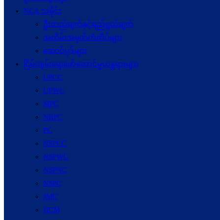
NCA သမိုင်း
ဦးတည်ချက်နှင့်ရည်ရွယ်ချက်
အထိမ်းအမှတ်တံဆိပ်များ
ဆောင်ပုဒ်များ
ငြိမ်းချမ်းရေးဖော်‌ဆောင်မှုယန္တရားများ
UPCC
UPWC
MPC
NRPC
PC
NSPCC
NSPWC
NSPNC
NSPC
JMC
JICM