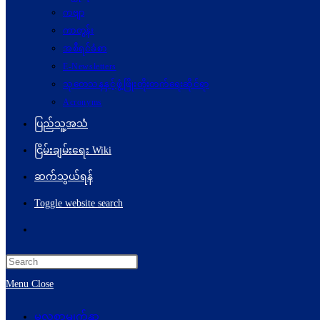
ကဗျာ
ကာတွန်း
အစီရင်ခံစာ
E-Newsletters
သုတေသနနှင့်ဖွံ့ဖြိုးတိုးတက်ရေးဆိုင်ရာ
Acronyms
ပြည်သူ့အသံ
ငြိမ်းချမ်းရေး Wiki
ဆက်သွယ်ရန်
Toggle website search
Menu
Close
မူလစာမျက်နှာ