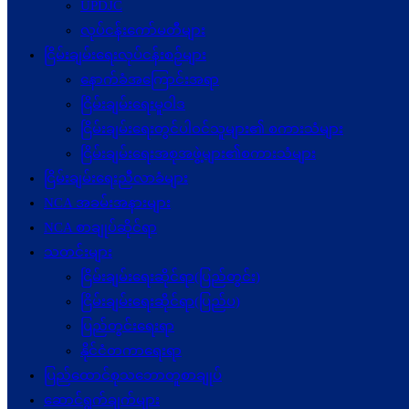
UPDJC
လုပ်ငန်းကော်မတီများ
ငြိမ်းချမ်းရေးလုပ်ငန်းစဉ်များ
နောက်ခံအကြောင်းအရာ
ငြိမ်းချမ်းရေးမူဝါဒ
ငြိမ်းချမ်းရေးတွင်ပါဝင်သူများ၏ စကားသံများ
ငြိမ်းချမ်းရေးအစုအဖွဲ့များ၏စကားသံများ
ငြိမ်းချမ်းရေးညီလာခံများ
NCA အခမ်းအနားများ
NCA စာချုပ်ဆိုင်ရာ
သတင်းများ
ငြိမ်းချမ်းရေးဆိုင်ရာ(ပြည်တွင်း)
ငြိမ်းချမ်းရေးဆိုင်ရာ(ပြည်ပ)
ပြည်တွင်းရေးရာ
နိုင်ငံတကာရေးရာ
ပြည်ထောင်စုသဘောတူစာချုပ်
ဆောင်ရွက်ချက်များ