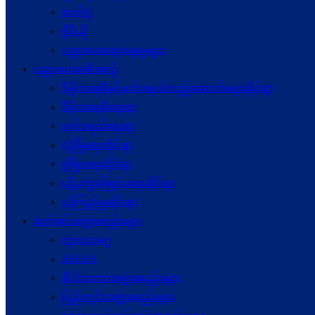
ဓာတ်ပုံ
ဗွီဒီယို
ပညာပေးဆွေးနွေးမှုများ
ပညာပေးအစီအစဉ်
ဒီမိုကရေစီနှင့်ဖက်ဒရယ်တည်ဆောက်ရေးဆိုင်ရာ
ဒီမိုကရေစီရေးရာ
ဖက်ဒရယ်ရေးရာ
လုံခြုံရေးဆိုင်ရာ
ဖွံဖြိုးရေးဆိုင်ရာ
ပဋိပက္ခ‌ဖြေရှင်းရေးဆိုင်ရာ
ယုံကြည်မှုဆိုင်ရာ
ဆက်စပ်အဖွဲ့အစည်းများ
ကုလသမဂ္ဂ
ASEAN
နိုင်ငံတကာအဖွဲ့အစည်းများ
ပြည်တွင်းအဖွဲ့အစည်းများ