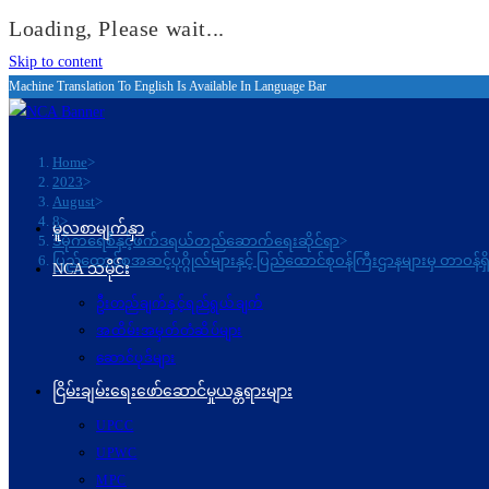
Loading, Please wait...
Skip to content
Machine Translation To English Is Available In Language Bar
Home
>
2023
>
August
>
8
>
မူလစာမျက်နှာ
ဒီမိုကရေစီနှင့်ဖက်ဒရယ်တည်ဆောက်ရေးဆိုင်ရာ
>
ပြည်ထောင်စုအဆင့်ပုဂ္ဂိုလ်များနှင့် ပြည်ထောင်စုဝန်ကြီးဌာနများမှ တာ
NCA သမိုင်း
ဦးတည်ချက်နှင့်ရည်ရွယ်ချက်
အထိမ်းအမှတ်တံဆိပ်များ
ဆောင်ပုဒ်များ
ငြိမ်းချမ်းရေးဖော်‌ဆောင်မှုယန္တရားများ
UPCC
UPWC
MPC