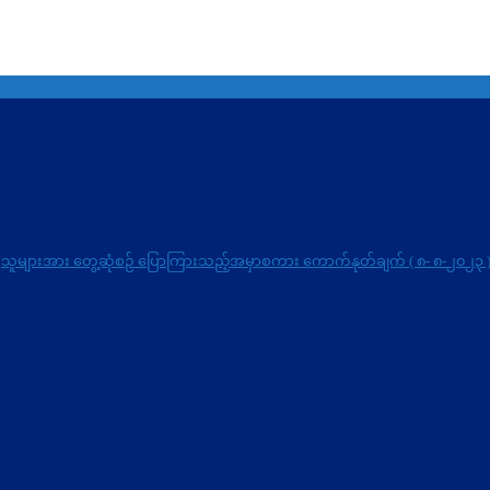
ဝန်ရှိသူများအား တွေ့ဆုံစဉ် ပြောကြားသည့်အမှာစကား ကောက်နုတ်ချက် ( ၈- ၈-၂၀၂၃ 