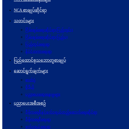
NCA စာချုပ်ဆိုင်ရာ
သတင်းများ
ငြိမ်းချမ်းရေးဆိုင်ရာ(ပြည်တွင်း)
ငြိမ်းချမ်းရေးဆိုင်ရာ(ပြည်ပ)
ပြည်တွင်းရေးရာ
နိုင်ငံတကာရေးရာ
ပြည်ထောင်စုသဘောတူစာချုပ်
ဆောင်ရွက်ချက်များ
ဓာတ်ပုံ
ဗွီဒီယို
ပညာပေးဆွေးနွေးမှုများ
ပညာပေးအစီအစဉ်
ဒီမိုကရေစီနှင့်ဖက်ဒရယ်တည်ဆောက်ရေးဆိုင်ရာ
ဒီမိုကရေစီရေးရာ
ဖက်ဒရယ်ရေးရာ