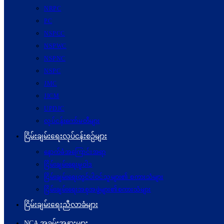
NRPC
PC
NSPCC
NSPWC
NSPNC
NSPC
JMC
JICM
UPDJC
လုပ်ငန်းကော်မတီများ
ငြိမ်းချမ်းရေးလုပ်ငန်းစဉ်များ
နောက်ခံအကြောင်းအရာ
ငြိမ်းချမ်းရေးမူဝါဒ
ငြိမ်းချမ်းရေးတွင်ပါဝင်သူများ၏ စကားသံများ
ငြိမ်းချမ်းရေးအစုအဖွဲ့များ၏စကားသံများ
ငြိမ်းချမ်းရေးညီလာခံများ
NCA အခမ်းအနားများ