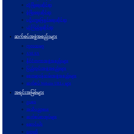
လုံခြုံရေးဆိုင်ရာ
ဖွံဖြိုးရေးဆိုင်ရာ
ပဋိပက္ခ‌ဖြေရှင်းရေးဆိုင်ရာ
ယုံကြည်မှုဆိုင်ရာ
ဆက်စပ်အဖွဲ့အစည်းများ
ကုလသမဂ္ဂ
ASEAN
နိုင်ငံတကာအဖွဲ့အစည်းများ
ပြည်တွင်းအဖွဲ့အစည်းများ
စေတနာ့ဝန်ထမ်းအဖွဲ့အစည်းများ
ဆက်စပ် Website URLs များ
အရင်းအမြစ်များ
ဥပဒေ
အသိပညာပေး
ဆက်စပ်စာအုပ်များ
ဆောင်းပါး
ဝတ္ထုတို