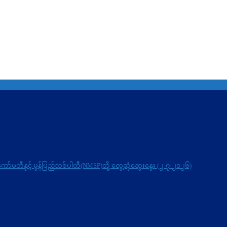
ေးကော်မတီနှင့် မွန်ပြည်သစ်ပါတီ(NMSP)တို့ တွေ့ဆုံဆွေးနွေး (၂-၇-၂၀၂၆)