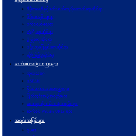
ဒီမိုကရေစီနှင့်ဖက်ဒရယ်တည်ဆောက်ရေးဆိုင်ရာ
ဒီမိုကရေစီရေးရာ
ဖက်ဒရယ်ရေးရာ
လုံခြုံရေးဆိုင်ရာ
ဖွံဖြိုးရေးဆိုင်ရာ
ပဋိပက္ခ‌ဖြေရှင်းရေးဆိုင်ရာ
ယုံကြည်မှုဆိုင်ရာ
ဆက်စပ်အဖွဲ့အစည်းများ
ကုလသမဂ္ဂ
ASEAN
နိုင်ငံတကာအဖွဲ့အစည်းများ
ပြည်တွင်းအဖွဲ့အစည်းများ
စေတနာ့ဝန်ထမ်းအဖွဲ့အစည်းများ
ဆက်စပ် Website URLs များ
အရင်းအမြစ်များ
ဥပဒေ