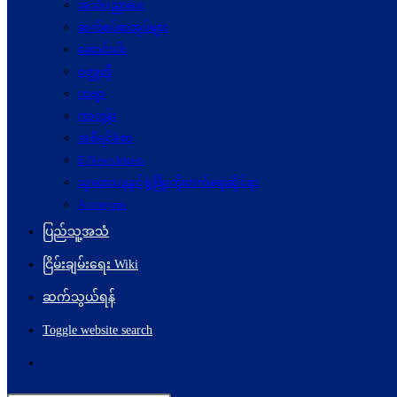
အသိပညာပေး
ဆက်စပ်စာအုပ်များ
ဆောင်းပါး
ဝတ္ထုတို
ကဗျာ
ကာတွန်း
အစီရင်ခံစာ
E-Newsletters
သုတေသနနှင့်ဖွံ့ဖြိုးတိုးတက်ရေးဆိုင်ရာ
Acronyms
ပြည်သူ့အသံ
ငြိမ်းချမ်းရေး Wiki
ဆက်သွယ်ရန်
Toggle website search