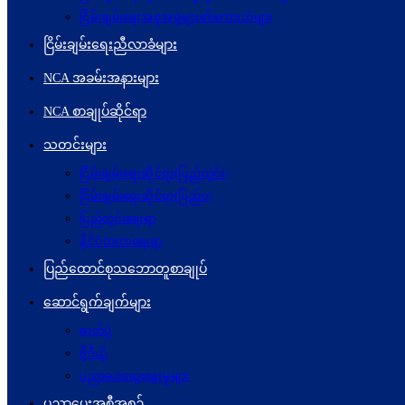
ငြိမ်းချမ်းရေးအစုအဖွဲ့များ၏စကားသံများ
ငြိမ်းချမ်းရေးညီလာခံများ
NCA အခမ်းအနားများ
NCA စာချုပ်ဆိုင်ရာ
သတင်းများ
ငြိမ်းချမ်းရေးဆိုင်ရာ(ပြည်တွင်း)
ငြိမ်းချမ်းရေးဆိုင်ရာ(ပြည်ပ)
ပြည်တွင်းရေးရာ
နိုင်ငံတကာရေးရာ
ပြည်ထောင်စုသဘောတူစာချုပ်
ဆောင်ရွက်ချက်များ
ဓာတ်ပုံ
ဗွီဒီယို
ပညာပေးဆွေးနွေးမှုများ
ပညာပေးအစီအစဉ်