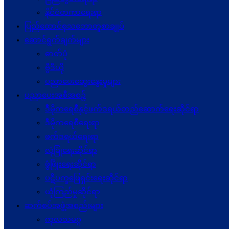
နိုင်ငံတကာရေးရာ
ပြည်ထောင်စုသဘောတူစာချုပ်
ဆောင်ရွက်ချက်များ
ဓာတ်ပုံ
ဗွီဒီယို
ပညာပေးဆွေးနွေးမှုများ
ပညာပေးအစီအစဉ်
ဒီမိုကရေစီနှင့်ဖက်ဒရယ်တည်ဆောက်ရေးဆိုင်ရာ
ဒီမိုကရေစီရေးရာ
ဖက်ဒရယ်ရေးရာ
လုံခြုံရေးဆိုင်ရာ
ဖွံဖြိုးရေးဆိုင်ရာ
ပဋိပက္ခ‌ဖြေရှင်းရေးဆိုင်ရာ
ယုံကြည်မှုဆိုင်ရာ
ဆက်စပ်အဖွဲ့အစည်းများ
ကုလသမဂ္ဂ