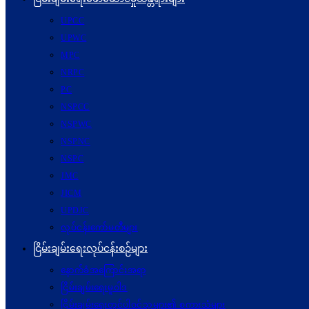
UPCC
UPWC
MPC
NRPC
PC
NSPCC
NSPWC
NSPNC
NSPC
JMC
JICM
UPDJC
လုပ်ငန်းကော်မတီများ
ငြိမ်းချမ်းရေးလုပ်ငန်းစဉ်များ
နောက်ခံအကြောင်းအရာ
ငြိမ်းချမ်းရေးမူဝါဒ
ငြိမ်းချမ်းရေးတွင်ပါဝင်သူများ၏ စကားသံများ