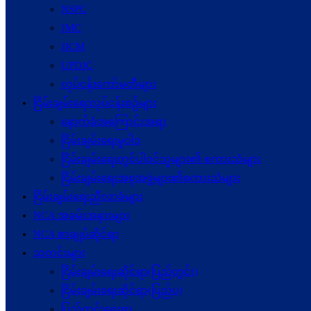
NSPC
JMC
JICM
UPDJC
လုပ်ငန်းကော်မတီများ
ငြိမ်းချမ်းရေးလုပ်ငန်းစဉ်များ
နောက်ခံအကြောင်းအရာ
ငြိမ်းချမ်းရေးမူဝါဒ
ငြိမ်းချမ်းရေးတွင်ပါဝင်သူများ၏ စကားသံများ
ငြိမ်းချမ်းရေးအစုအဖွဲ့များ၏စကားသံများ
ငြိမ်းချမ်းရေးညီလာခံများ
NCA အခမ်းအနားများ
NCA စာချုပ်ဆိုင်ရာ
သတင်းများ
ငြိမ်းချမ်းရေးဆိုင်ရာ(ပြည်တွင်း)
ငြိမ်းချမ်းရေးဆိုင်ရာ(ပြည်ပ)
ပြည်တွင်းရေးရာ