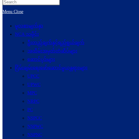
Menu
Close
မူလစာမျက်နှာ
NCA သမိုင်း
ဦးတည်ချက်နှင့်ရည်ရွယ်ချက်
အထိမ်းအမှတ်တံဆိပ်များ
ဆောင်ပုဒ်များ
ငြိမ်းချမ်းရေးဖော်‌ဆောင်မှုယန္တရားများ
UPCC
UPWC
MPC
NRPC
PC
NSPCC
NSPWC
NSPNC