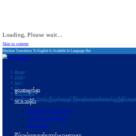
Loading, Please wait...
Skip to content
Machine Translation To English Is Available In Language Bar
Home
>
2026
>
July
>
2
>
မူလစာမျက်နှာ
သတင်းများ
>
အမျိုးသားစည်းလုံးညီညွတ်ရေးနှင့် ငြိမ်းချမ်းရေးဖော်ဆောင်မှုညှိနှိုင်းရ
NCA သမိုင်း
ဦးတည်ချက်နှင့်ရည်ရွယ်ချက်
အထိမ်းအမှတ်တံဆိပ်များ
ဆောင်ပုဒ်များ
ငြိမ်းချမ်းရေးဖော်‌ဆောင်မှုယန္တရားများ