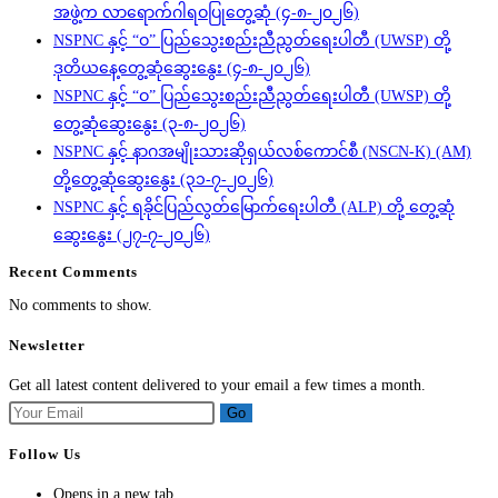
အဖွဲ့က လာရောက်ဂါရဝပြုတွေ့ဆုံ (၄-၈-၂၀၂၆)
NSPNC နှင့် “ဝ” ပြည်သွေးစည်းညီညွတ်ရေးပါတီ (UWSP) တို့
ဒုတိယနေ့တွေ့ဆုံဆွေးနွေး (၄-၈-၂၀၂၆)
NSPNC နှင့် “ဝ” ပြည်သွေးစည်းညီညွတ်ရေးပါတီ (UWSP) တို့
တွေ့ဆုံဆွေးနွေး (၃-၈-၂၀၂၆)
NSPNC နှင့် နာဂအမျိုးသားဆိုရှယ်လစ်ကောင်စီ (NSCN-K) (AM)
တို့တွေ့ဆုံဆွေးနွေး (၃၁-၇-၂၀၂၆)
NSPNC နှင့် ရခိုင်ပြည်လွတ်မြောက်ရေးပါတီ (ALP) တို့ တွေ့ဆုံ
ဆွေးနွေး (၂၇-၇-၂၀၂၆)
Recent Comments
No comments to show.
Newsletter
Get all latest content delivered to your email a few times a month.
Go
Follow Us
Opens in a new tab