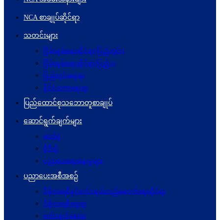
NCA စာချုပ်ဆိုင်ရာ
သတင်းများ
ငြိမ်းချမ်းရေးဆိုင်ရာ(ပြည်တွင်း)
ငြိမ်းချမ်းရေးဆိုင်ရာ(ပြည်ပ)
ပြည်တွင်းရေးရာ
နိုင်ငံတကာရေးရာ
ပြည်ထောင်စုသဘောတူစာချုပ်
ဆောင်ရွက်ချက်များ
ဓာတ်ပုံ
ဗွီဒီယို
ပညာပေးဆွေးနွေးမှုများ
ပညာပေးအစီအစဉ်
ဒီမိုကရေစီနှင့်ဖက်ဒရယ်တည်ဆောက်ရေးဆိုင်ရာ
ဒီမိုကရေစီရေးရာ
ဖက်ဒရယ်ရေးရာ