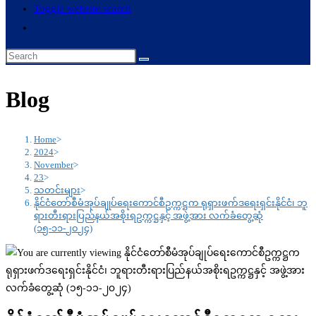
Toggle website search
Blog
Home
>
2024
>
November
>
23
>
သတင်းများ
>
နိုင်ငံတော်စီမံအုပ်ချုပ်ရေးကောင်စီဥက္ကဋ္ဌက ရုရှားဖက်ဒရေးရှင်းနိုင်ငံ၊ ဘူ
ရားတီးရားပြည်နယ်အစိုးရဥက္ကဋ္ဌနှင့် အဖွဲ့အား လက်ခံတွေ့ဆုံ
(၁၅-၁၁-၂၀၂၄)