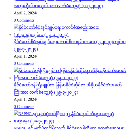
အထူးကိုယ်စားလှယ်အား လက်ခံတွေ့ဆုံ (၁-၄-၂၀၂၄)
April 2, 2024
/
0 Comments
နိုင်ငံတော်စီမံအုပ်ချုပ်ရေးကောင်စီအစည်းအဝေး (၂/၂၀၂၄)ကျင်းပ
(၂၉-၃-၂၀၂၄)
April 1, 2024
/
0 Comments
နိုင်ငံတော်ဝန်ကြီးချုပ်က မြန်မာနိုင်ငံဆိုင်ရာ အိန္ဒိယနိုင်ငံသံအမတ်
ကြီးအား လက်ခံတွေ့ဆုံ (၂၉-၃-၂၀၂၄)
April 1, 2024
/
0 Comments
NSPNC နှင့် မှတ်ပုံတင်ပြီးသည့် နိုင်ငံရေးပါတီများ တွေ့ဆုံဆွေးနွေး