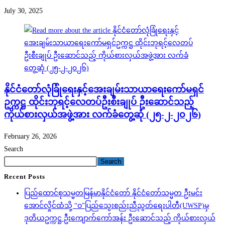
July 30, 2025
နိုင်ငံတော်လုံခြုံရေးနှင့်အေးချမ်းသာယာရေးကော်မရှင်
ဥက္ကဋ္ဌ ထိုင်းဘုရင့်လေတပ်ဦးစီးချုပ် ဦးဆောင်သည့်
ကိုယ်စားလှယ်အဖွဲ့အား လက်ခံတွေ့ဆုံ (၂၅-၂-၂၀၂၆)
February 26, 2026
Search
Search
Recent Posts
ပြည်ထောင်စုသမ္မတမြန်မာနိုင်ငံတော် နိုင်ငံတော်သမ္မတ ဦးမင်း
အောင်လှိုင်ထံသို့ “ဝ”ပြည်သွေးစည်းညီညွတ်ရေးပါတီ(UWSP)မှ
ဒုတိယဥက္ကဋ္ဌ ဦးကျောက်ကော်အန်း ဦးဆောင်သည့် ကိုယ်စားလှယ်