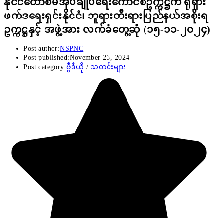
နိုင်ငံတော်စီမံအုပ်ချုပ်ရေးကောင်စီဥက္ကဋ္ဌက ရုရှား
ဖက်ဒရေးရှင်းနိုင်ငံ၊ ဘူရားတီးရားပြည်နယ်အစိုးရ
ဥက္ကဋ္ဌနှင့် အဖွဲ့အား လက်ခံတွေ့ဆုံ (၁၅-၁၁-၂၀၂၄)
Post author:
NSPNC
Post published:
November 23, 2024
Post category:
ဗွီဒီယို
/
သတင်းများ