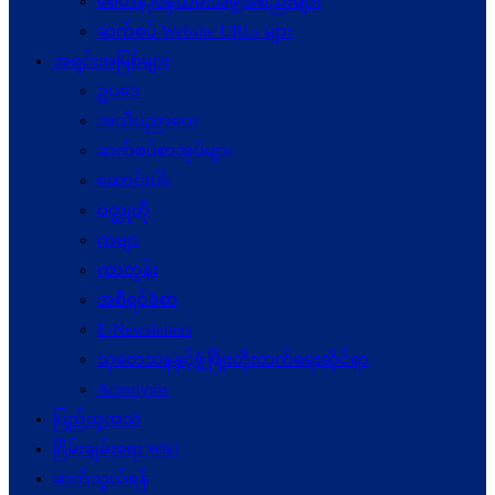
စေတနာ့ဝန်ထမ်းအဖွဲ့အစည်းများ
ဆက်စပ် Website URLs များ
အရင်းအမြစ်များ
ဥပဒေ
အသိပညာပေး
ဆက်စပ်စာအုပ်များ
ဆောင်းပါး
ဝတ္ထုတို
ကဗျာ
ကာတွန်း
အစီရင်ခံစာ
E-Newsletters
သုတေသနနှင့်ဖွံ့ဖြိုးတိုးတက်ရေးဆိုင်ရာ
Acronyms
ပြည်သူ့အသံ
ငြိမ်းချမ်းရေး Wiki
ဆက်သွယ်ရန်