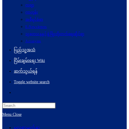
ကဗျာ
ကာတွန်း
အစီရင်ခံစာ
E-Newsletters
သုတေသနနှင့်ဖွံ့ဖြိုးတိုးတက်ရေးဆိုင်ရာ
Acronyms
ပြည်သူ့အသံ
ငြိမ်းချမ်းရေး Wiki
ဆက်သွယ်ရန်
Toggle website search
Menu
Close
မူလစာမျက်နှာ