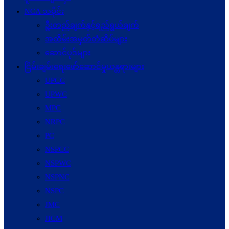
NCA သမိုင်း
ဦးတည်ချက်နှင့်ရည်ရွယ်ချက်
အထိမ်းအမှတ်တံဆိပ်များ
ဆောင်ပုဒ်များ
ငြိမ်းချမ်းရေးဖော်‌ဆောင်မှုယန္တရားများ
UPCC
UPWC
MPC
NRPC
PC
NSPCC
NSPWC
NSPNC
NSPC
JMC
JICM