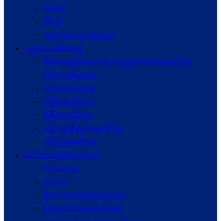
ဓာတ်ပုံ
ဗွီဒီယို
ပညာပေးဆွေးနွေးမှုများ
ပညာပေးအစီအစဉ်
ဒီမိုကရေစီနှင့်ဖက်ဒရယ်တည်ဆောက်ရေးဆိုင်ရာ
ဒီမိုကရေစီရေးရာ
ဖက်ဒရယ်ရေးရာ
လုံခြုံရေးဆိုင်ရာ
ဖွံဖြိုးရေးဆိုင်ရာ
ပဋိပက္ခ‌ဖြေရှင်းရေးဆိုင်ရာ
ယုံကြည်မှုဆိုင်ရာ
ဆက်စပ်အဖွဲ့အစည်းများ
ကုလသမဂ္ဂ
ASEAN
နိုင်ငံတကာအဖွဲ့အစည်းများ
ပြည်တွင်းအဖွဲ့အစည်းများ