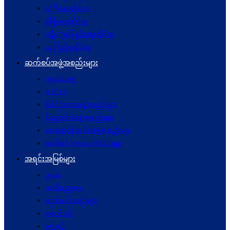
လုံခြုံရေးဆိုင်ရာ
ဖွံဖြိုးရေးဆိုင်ရာ
ပဋိပက္ခ‌ဖြေရှင်းရေးဆိုင်ရာ
ယုံကြည်မှုဆိုင်ရာ
ဆက်စပ်အဖွဲ့အစည်းများ
ကုလသမဂ္ဂ
ASEAN
နိုင်ငံတကာအဖွဲ့အစည်းများ
ပြည်တွင်းအဖွဲ့အစည်းများ
စေတနာ့ဝန်ထမ်းအဖွဲ့အစည်းများ
ဆက်စပ် Website URLs များ
အရင်းအမြစ်များ
ဥပဒေ
အသိပညာပေး
ဆက်စပ်စာအုပ်များ
ဆောင်းပါး
ဝတ္ထုတို