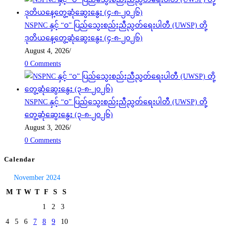
NSPNC နှင့် “ဝ” ပြည်သွေးစည်းညီညွတ်ရေးပါတီ (UWSP) တို့
ဒုတိယနေ့တွေ့ဆုံဆွေးနွေး (၄-၈-၂၀၂၆)
August 4, 2026
/
0 Comments
NSPNC နှင့် “ဝ” ပြည်သွေးစည်းညီညွတ်ရေးပါတီ (UWSP) တို့
တွေ့ဆုံဆွေးနွေး (၃-၈-၂၀၂၆)
August 3, 2026
/
0 Comments
Calendar
November 2024
M
T
W
T
F
S
S
1
2
3
4
5
6
7
8
9
10