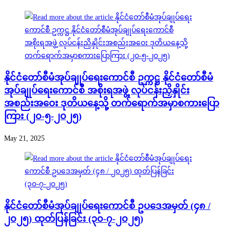
နိုင်ငံတော်စီမံအုပ်ချုပ်ရေးကောင်စီ ဥက္ကဋ္ဌ နိုင်ငံတော်စီမံ
အုပ်ချုပ်ရေးကောင်စီ အစိုးရအဖွဲ့ လုပ်ငန်းညှိနှိုင်း
အစည်းအဝေး ဒုတိယနေ့သို့ တက်ရောက်အမှာစကားပြော
ကြား (၂၀-၅-၂၀၂၅)
May 21, 2025
နိုင်ငံတော်စီမံအုပ်ချုပ်ရေးကောင်စီ ဥပဒေအမှတ် (၄၈ /
၂၀၂၅) ထုတ်ပြန်ခြင်း (၃၀-၇-၂၀၂၅)