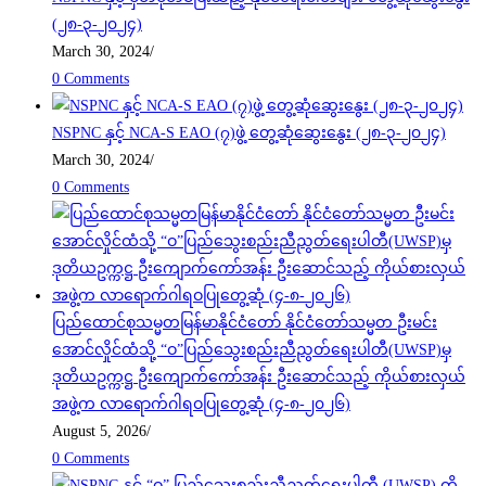
(၂၈-၃-၂၀၂၄)
March 30, 2024
/
0 Comments
NSPNC နှင့် NCA-S EAO (၇)ဖွဲ့ တွေ့ဆုံဆွေးနွေး (၂၈-၃-၂၀၂၄)
March 30, 2024
/
0 Comments
ပြည်ထောင်စုသမ္မတမြန်မာနိုင်ငံတော် နိုင်ငံတော်သမ္မတ ဦးမင်း
အောင်လှိုင်ထံသို့ “ဝ”ပြည်သွေးစည်းညီညွတ်ရေးပါတီ(UWSP)မှ
ဒုတိယဥက္ကဋ္ဌ ဦးကျောက်ကော်အန်း ဦးဆောင်သည့် ကိုယ်စားလှယ်
အဖွဲ့က လာရောက်ဂါရဝပြုတွေ့ဆုံ (၄-၈-၂၀၂၆)
August 5, 2026
/
0 Comments