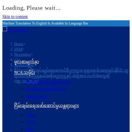
Loading, Please wait...
Skip to content
Machine Translation To English Is Available In Language Bar
Home
>
2024
>
November
>
23
>
မူလစာမျက်နှာ
သတင်းများ
>
နိုင်ငံတော်စီမံအုပ်ချုပ်ရေးကောင်စီဥက္ကဋ္ဌက ရုရှားဖက်ဒရေးရှင်းနိုင်ငံ၊ ဘူ
NCA သမိုင်း
ရားတီးရားပြည်နယ်အစိုးရဥက္ကဋ္ဌနှင့် အဖွဲ့အား လက်ခံတွေ့ဆုံ
(၁၅-၁၁-၂၀၂၄)
ဦးတည်ချက်နှင့်ရည်ရွယ်ချက်
အထိမ်းအမှတ်တံဆိပ်များ
ဆောင်ပုဒ်များ
ငြိမ်းချမ်းရေးဖော်‌ဆောင်မှုယန္တရားများ
UPCC
UPWC
MPC