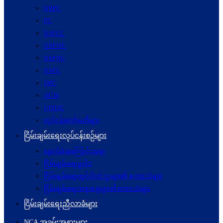
NRPC
PC
NSPCC
NSPWC
NSPNC
NSPC
JMC
JICM
UPDJC
လုပ်ငန်းကော်မတီများ
ငြိမ်းချမ်းရေးလုပ်ငန်းစဉ်များ
နောက်ခံအကြောင်းအရာ
ငြိမ်းချမ်းရေးမူဝါဒ
ငြိမ်းချမ်းရေးတွင်ပါဝင်သူများ၏ စကားသံများ
ငြိမ်းချမ်းရေးအစုအဖွဲ့များ၏စကားသံများ
ငြိမ်းချမ်းရေးညီလာခံများ
NCA အခမ်းအနားများ