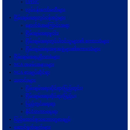
UPDJC
လုပ်ငန်းကော်မတီများ
ငြိမ်းချမ်းရေးလုပ်ငန်းစဉ်များ
နောက်ခံအကြောင်းအရာ
ငြိမ်းချမ်းရေးမူဝါဒ
ငြိမ်းချမ်းရေးတွင်ပါဝင်သူများ၏ စကားသံများ
ငြိမ်းချမ်းရေးအစုအဖွဲ့များ၏စကားသံများ
ငြိမ်းချမ်းရေးညီလာခံများ
NCA အခမ်းအနားများ
NCA စာချုပ်ဆိုင်ရာ
သတင်းများ
ငြိမ်းချမ်းရေးဆိုင်ရာ(ပြည်တွင်း)
ငြိမ်းချမ်းရေးဆိုင်ရာ(ပြည်ပ)
ပြည်တွင်းရေးရာ
နိုင်ငံတကာရေးရာ
ပြည်ထောင်စုသဘောတူစာချုပ်
ဆောင်ရွက်ချက်များ