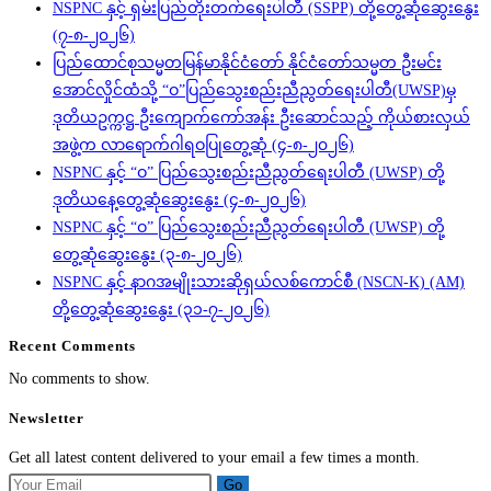
NSPNC နှင့် ရှမ်းပြည်တိုးတက်ရေးပါတီ (SSPP) တို့တွေ့ဆုံဆွေးနွေး
(၇-၈-၂၀၂၆)
ပြည်ထောင်စုသမ္မတမြန်မာနိုင်ငံတော် နိုင်ငံတော်သမ္မတ ဦးမင်း
အောင်လှိုင်ထံသို့ “ဝ”ပြည်သွေးစည်းညီညွတ်ရေးပါတီ(UWSP)မှ
ဒုတိယဥက္ကဋ္ဌ ဦးကျောက်ကော်အန်း ဦးဆောင်သည့် ကိုယ်စားလှယ်
အဖွဲ့က လာရောက်ဂါရဝပြုတွေ့ဆုံ (၄-၈-၂၀၂၆)
NSPNC နှင့် “ဝ” ပြည်သွေးစည်းညီညွတ်ရေးပါတီ (UWSP) တို့
ဒုတိယနေ့တွေ့ဆုံဆွေးနွေး (၄-၈-၂၀၂၆)
NSPNC နှင့် “ဝ” ပြည်သွေးစည်းညီညွတ်ရေးပါတီ (UWSP) တို့
တွေ့ဆုံဆွေးနွေး (၃-၈-၂၀၂၆)
NSPNC နှင့် နာဂအမျိုးသားဆိုရှယ်လစ်ကောင်စီ (NSCN-K) (AM)
တို့တွေ့ဆုံဆွေးနွေး (၃၁-၇-၂၀၂၆)
Recent Comments
No comments to show.
Newsletter
Get all latest content delivered to your email a few times a month.
Go