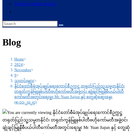
Toggle website search
Blog
Home
>
2024
>
November
>
9
>
သတင်းများ
>
နိုင်ငံတော်စီမံအုပ်ချုပ်ရေးကောင်စီဥက္ကဋ္ဌ တရုတ်ပြည်သူ့သမ္မတနိုင်ငံ၊
တရုတ်ကွန်မြူနစ်ပါတီဗဟိုကော်မတီအဖွဲ့ဝင်၊ ချုံချင့်မြူနီစီပယ်ပါတီ
ကော်မတီအတွင်းရေးမှူး Mr. Yuan Jiajun နှင့် တွေ့ဆုံဆွေးနွေး
(၈-၁၁-၂၀၂၄)