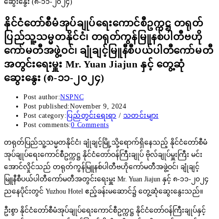
နိုင်ငံတော်စီမံအုပ်ချုပ်ရေးကောင်စီဥက္ကဋ္ဌ တရုတ်
ပြည်သူ့သမ္မတနိုင်ငံ၊ တရုတ်ကွန်မြူနစ်ပါတီဗဟို
ကော်မတီအဖွဲ့ဝင်၊ ချုံချင့်မြူနီစီပယ်ပါတီကော်မတီ
အတွင်းရေးမှူး Mr. Yuan Jiajun နှင့် တွေ့ဆုံ
ဆွေးနွေး (၈-၁၁-၂၀၂၄)
Post author:
NSPNC
Post published:
November 9, 2024
Post category:
ပြည်တွင်းရေးရာ
/
သတင်းများ
Post comments:
0 Comments
တရုတ်ပြည်သူ့သမ္မတနိုင်ငံ၊ ချုံချင့်မြို့သို့ရောက်ရှိနေသည့် နိုင်ငံတော်စီမံ
အုပ်ချုပ်ရေးကောင်စီဥက္ကဋ္ဌ နိုင်ငံတော်ဝန်ကြီးချုပ် ဗိုလ်ချုပ်မှူးကြီး မင်း
အောင်လှိုင်သည် တရုတ်ကွန်မြူနစ်ပါတီဗဟိုကော်မတီအဖွဲ့ဝင်၊ ချုံချင့်
မြူနီစီပယ်ပါတီကော်မတီအတွင်းရေးမှူး Mr. Yuan Jiajun နှင့် ၈-၁၁-၂၀၂၄
ညနေပိုင်းတွင် Yuzhou Hotel ဧည့်ခန်းမဆောင်၌ တွေ့ဆုံဆွေးနွေးသည်။
ဦးစွာ နိုင်ငံတော်စီမံအုပ်ချုပ်ရေးကောင်စီဥက္ကဋ္ဌ နိုင်ငံတော်ဝန်ကြီးချုပ်နှင့်