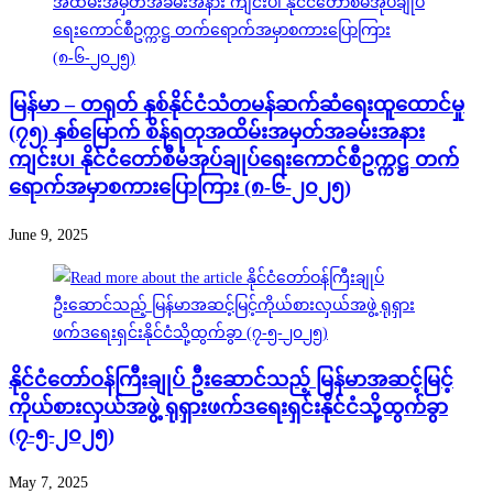
မြန်မာ – တရုတ် နှစ်နိုင်ငံသံတမန်ဆက်ဆံရေးထူထောင်မှု
(၇၅) နှစ်မြောက် စိန်ရတုအထိမ်းအမှတ်အခမ်းအနား
ကျင်းပ၊ နိုင်ငံတော်စီမံအုပ်ချုပ်ရေးကောင်စီဥက္ကဋ္ဌ တက်
ရောက်အမှာစကားပြောကြား (၈-၆-၂၀၂၅)
June 9, 2025
နိုင်ငံတော်ဝန်ကြီးချုပ် ဦးဆောင်သည့် မြန်မာအဆင့်မြင့်
ကိုယ်စားလှယ်အဖွဲ့ ရုရှားဖက်ဒရေးရှင်းနိုင်ငံသို့ထွက်ခွာ
(၇-၅-၂၀၂၅)
May 7, 2025