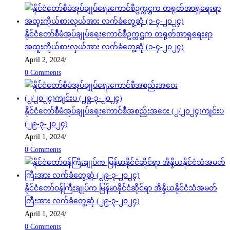
နိုင်ငံတော်စီမံအုပ်ချုပ်ရေးကောင်စီဥက္ကဋ္ဌက တရုတ်အာရှရေးရာ
အထူးကိုယ်စားလှယ်အား လက်ခံတွေ့ဆုံ (၁-၄-၂၀၂၄)
April 2, 2024
/
0 Comments
နိုင်ငံတော်စီမံအုပ်ချုပ်ရေးကောင်စီအစည်းအဝေး (၂/၂၀၂၄)ကျင်းပ
(၂၉-၃-၂၀၂၄)
April 1, 2024
/
0 Comments
နိုင်ငံတော်ဝန်ကြီးချုပ်က မြန်မာနိုင်ငံဆိုင်ရာ အိန္ဒိယနိုင်ငံသံအမတ်
ကြီးအား လက်ခံတွေ့ဆုံ (၂၉-၃-၂၀၂၄)
April 1, 2024
/
0 Comments