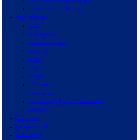
စေတနာ့ဝန်ထမ်းအဖွဲ့အစည်းများ
ဆက်စပ် Website URLs များ
အရင်းအမြစ်များ
ဥပဒေ
အသိပညာပေး
ဆက်စပ်စာအုပ်များ
ဆောင်းပါး
ဝတ္ထုတို
ကဗျာ
ကာတွန်း
အစီရင်ခံစာ
E-Newsletters
သုတေသနနှင့်ဖွံ့ဖြိုးတိုးတက်ရေးဆိုင်ရာ
Acronyms
ပြည်သူ့အသံ
ငြိမ်းချမ်းရေး Wiki
ဆက်သွယ်ရန်