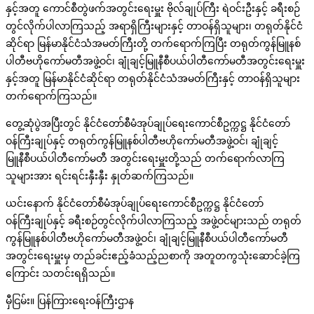
နှင့်အတူ ကောင်စီတွဲဖက်အတွင်းရေးမှူး ဗိုလ်ချုပ်ကြီး ရဲဝင်းဦးနှင့် ခရီးစဉ်
တွင်လိုက်ပါလာကြသည့် အရာရှိကြီးများနှင့် တာဝန်ရှိသူများ၊ တရုတ်နိုင်ငံ
ဆိုင်ရာ မြန်မာနိုင်ငံသံအမတ်ကြီးတို့ တက်ရောက်ကြပြီး တရုတ်ကွန်မြူနစ်
ပါတီဗဟိုကော်မတီအဖွဲ့ဝင်၊ ချုံချင့်မြူနီစီပယ်ပါတီကော်မတီအတွင်းရေးမှူး
နှင့်အတူ မြန်မာနိုင်ငံဆိုင်ရာ တရုတ်နိုင်ငံသံအမတ်ကြီးနှင့် တာဝန်ရှိသူများ
တက်ရောက်ကြသည်။
တွေ့ဆုံပွဲအပြီးတွင် နိုင်ငံတော်စီမံအုပ်ချုပ်ရေးကောင်စီဥက္ကဋ္ဌ နိုင်ငံတော်
ဝန်ကြီးချုပ်နှင့် တရုတ်ကွန်မြူနစ်ပါတီဗဟိုကော်မတီအဖွဲ့ဝင်၊ ချုံချင့်
မြူနီစီပယ်ပါတီကော်မတီ အတွင်းရေးမှူးတို့သည် တက်ရောက်လာကြ
သူများအား ရင်းရင်းနှီးနှီး နှုတ်ဆက်ကြသည်။
ယင်းနောက် နိုင်ငံတော်စီမံအုပ်ချုပ်ရေးကောင်စီဥက္ကဋ္ဌ နိုင်ငံတော်
ဝန်ကြီးချုပ်နှင့် ခရီးစဉ်တွင်လိုက်ပါလာကြသည့် အဖွဲ့ဝင်များသည် တရုတ်
ကွန်မြူနစ်ပါတီဗဟိုကော်မတီအဖွဲ့ဝင်၊ ချုံချင့်မြူနီစီပယ်ပါတီကော်မတီ
အတွင်းရေးမှူးမှ တည်ခင်းဧည့်ခံသည့်ညစာကို အတူတကွသုံးဆောင်ခဲ့ကြ
ကြောင်း သတင်းရရှိသည်။
မှီငြမ်း။ ပြန်ကြားရေးဝန်ကြီးဌာန