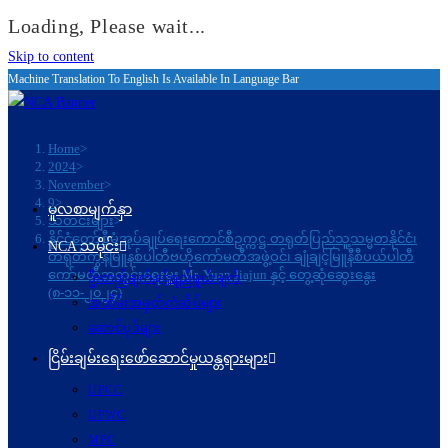
Loading, Please wait...
Skip to content
Machine Translation To English Is Available In Language Bar
Home
>
2024
>
November
>
9
>
မူလစာမျက်နှာ
သတင်းများ
>
နိုင်ငံတော်စီမံအုပ်ချုပ်ရေးကောင်စီဥက္ကဋ္ဌ တရုတ်ပြည်သူ့သမ္မတနိုင်ငံ၊
NCA သမိုင်း
တရုတ်ကွန်မြူနစ်ပါတီဗဟိုကော်မတီအဖွဲ့ဝင်၊ ချုံချင့်မြူနီစီပယ်ပါတီ
ကော်မတီအတွင်းရေးမှူး Mr. Yuan Jiajun နှင့် တွေ့ဆုံဆွေးနွေး
ဦးတည်ချက်နှင့်ရည်ရွယ်ချက်
(၈-၁၁-၂၀၂၄)
အထိမ်းအမှတ်တံဆိပ်များ
ဆောင်ပုဒ်များ
ငြိမ်းချမ်းရေးဖော်‌ဆောင်မှုယန္တရားများ
UPCC
UPWC
MPC