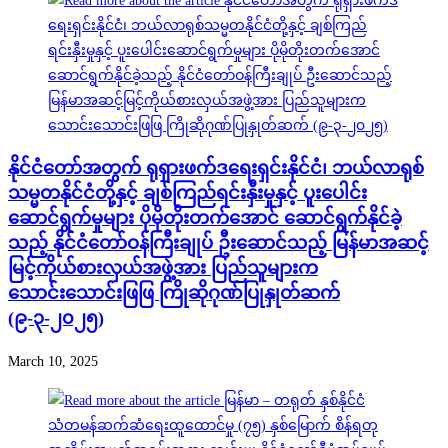
နိုင်ငံတော်အတွက် ရုရှားဖက်ဒရေးရှင်းနိုင်ငံ၊ ဘယ်လာရုစ်
သမ္မတနိုင်ငံတို့နှင့် ချစ်ကြည်ရင်းနှီးမှုနှင့် ပူးပေါင်း
ဆောင်ရွက်မှုများ ပိုမိုတိုးတက်အောင် ဆောင်ရွက်နိုင်ခဲ့
သည့် နိုင်ငံတော်ဝန်ကြီးချုပ် ဦးဆောင်သည့် မြန်မာအဆင့်
မြင့်ကိုယ်စားလှယ်အဖွဲ့အား ပြည်သူများက
သောင်းသောင်းဖြဖြ ကြိုဆိုဂုဏ်ပြုနှုတ်ဆက်
(၉-၃-၂၀၂၅)
March 10, 2025