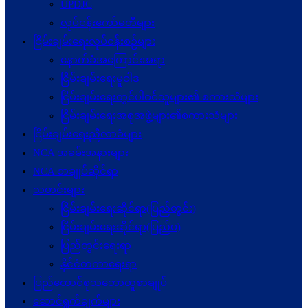
UPDJC
လုပ်ငန်းကော်မတီများ
ငြိမ်းချမ်းရေးလုပ်ငန်းစဉ်များ
နောက်ခံအကြောင်းအရာ
ငြိမ်းချမ်းရေးမူဝါဒ
ငြိမ်းချမ်းရေးတွင်ပါဝင်သူများ၏ စကားသံများ
ငြိမ်းချမ်းရေးအစုအဖွဲ့များ၏စကားသံများ
ငြိမ်းချမ်းရေးညီလာခံများ
NCA အခမ်းအနားများ
NCA စာချုပ်ဆိုင်ရာ
သတင်းများ
ငြိမ်းချမ်းရေးဆိုင်ရာ(ပြည်တွင်း)
ငြိမ်းချမ်းရေးဆိုင်ရာ(ပြည်ပ)
ပြည်တွင်းရေးရာ
နိုင်ငံတကာရေးရာ
ပြည်ထောင်စုသဘောတူစာချုပ်
ဆောင်ရွက်ချက်များ