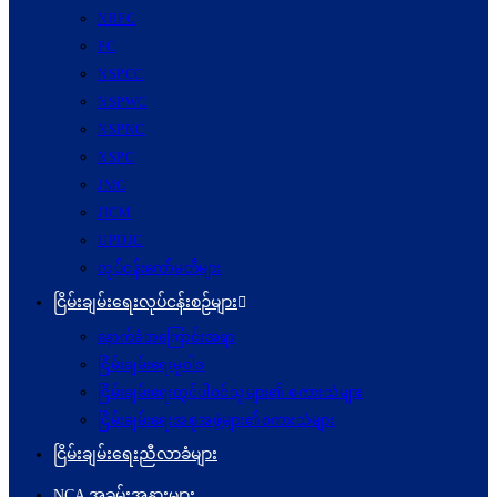
NRPC
PC
NSPCC
NSPWC
NSPNC
NSPC
JMC
JICM
UPDJC
လုပ်ငန်းကော်မတီများ
ငြိမ်းချမ်းရေးလုပ်ငန်းစဉ်များ
နောက်ခံအကြောင်းအရာ
ငြိမ်းချမ်းရေးမူဝါဒ
ငြိမ်းချမ်းရေးတွင်ပါဝင်သူများ၏ စကားသံများ
ငြိမ်းချမ်းရေးအစုအဖွဲ့များ၏စကားသံများ
ငြိမ်းချမ်းရေးညီလာခံများ
NCA အခမ်းအနားများ