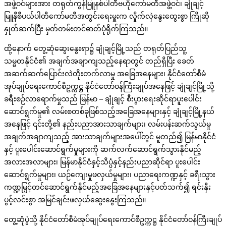
အဖွဲ့ဝင်များအား တရုတ်ကွန်မြူနစ်ပါတီဗဟိုကော်မတီအဖွဲ့ဝင်၊ ချုံချင့်
မြူနီစီပယ်ပါတီကော်မတီအတွင်းရေးမှူးက လှိုက်လှဲနွေးထွေးစွာ ကြိုဆို
နှုတ်ဆက်ပြီး မှတ်တမ်းတင်ဓာတ်ပုံရိုက်ကြသည်။
ထို့နောက် တွေ့ဆုံဆွေးနွေးရာ၌ ချုံချင့်မြို့သည် တရုတ်ပြည်သူ့
သမ္မတနိုင်ငံ၏ အချက်အချာကျသည့်နေရာတွင် တည်ရှိပြီး ခေတ်
အဆက်ဆက်ပြောင်းလဲတိုးတက်လာမှု အခြေအနေများ၊ နိုင်ငံတော်စီမံ
အုပ်ချုပ်ရေးကောင်စီဥက္ကဋ္ဌ နိုင်ငံတော်ဝန်ကြီးချုပ်အနေဖြင့် ချုံချင့်မြို့သို့
ခရီးစဉ်လာရောက်မှုသည် မြန်မာ – ချုံချင့် စီးပွားရေးဆိုင်ရာပူးပေါင်း
ဆောင်ရွက်မှု၏ လမ်းစတစ်ခုဖြစ်သည့်အခြေအနေများနှင့် ချုံချင့်မြို့နယ်
အနေဖြင့် ၎င်းတို့၏ နည်းပညာအားသာချက်များ၊ လမ်းပန်းဆက်သွယ်မှု
အချက်အချာကျသည့် အားသာချက်များအပေါ်တွင် မူတည်၍ မြန်မာနိုင်ငံ
နှင့် ပူးပေါင်းဆောင်ရွက်မှုများကို ဆက်လက်ဆောင်ရွက်သွားနိုင်မည့်
အလားအလာများ၊ မြန်မာနိုင်ငံနှင့်သိပ္ပံနှင့်နည်းပညာဆိုင်ရာ ပူးပေါင်း
ဆောင်ရွက်မှုများ၊ ယဉ်ကျေးမှုဖလှယ်မှုများ၊ ပညာရေးကဏ္ဍနှင့် ခရီးသွား
ကဏ္ဍမြှင့်တင်ဆောင်ရွက်နိုင်မည့်အခြေအနေများနှင့်ပတ်သက်၍ ရင်းနှီး
ပွင့်လင်းစွာ အမြင်ချင်းဖလှယ်ဆွေးနွေးကြသည်။
တွေ့ဆုံပွဲသို့ နိုင်ငံတော်စီမံအုပ်ချုပ်ရေးကောင်စီဥက္ကဋ္ဌ နိုင်ငံတော်ဝန်ကြီးချုပ်