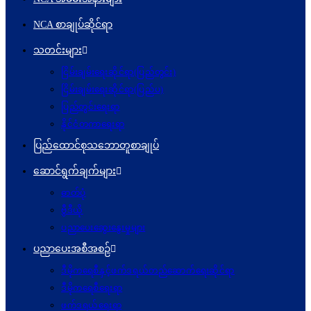
NCA စာချုပ်ဆိုင်ရာ
သတင်းများ
ငြိမ်းချမ်းရေးဆိုင်ရာ(ပြည်တွင်း)
ငြိမ်းချမ်းရေးဆိုင်ရာ(ပြည်ပ)
ပြည်တွင်းရေးရာ
နိုင်ငံတကာရေးရာ
ပြည်ထောင်စုသဘောတူစာချုပ်
ဆောင်ရွက်ချက်များ
ဓာတ်ပုံ
ဗွီဒီယို
ပညာပေးဆွေးနွေးမှုများ
ပညာပေးအစီအစဉ်
ဒီမိုကရေစီနှင့်ဖက်ဒရယ်တည်ဆောက်ရေးဆိုင်ရာ
ဒီမိုကရေစီရေးရာ
ဖက်ဒရယ်ရေးရာ