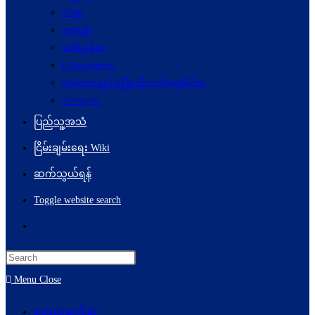
ကဗျာ
ကာတွန်း
အစီရင်ခံစာ
E-Newsletters
သုတေသနနှင့်ဖွံ့ဖြိုးတိုးတက်ရေးဆိုင်ရာ
Acronyms
ပြည်သူ့အသံ
ငြိမ်းချမ်းရေး Wiki
ဆက်သွယ်ရန်
Toggle website search
Menu
Close
မူလစာမျက်နှာ