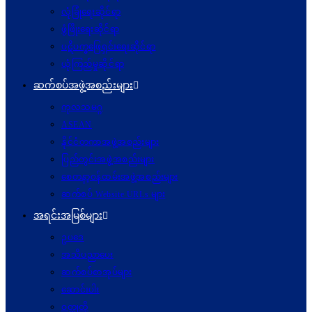
လုံခြုံရေးဆိုင်ရာ
ဖွံဖြိုးရေးဆိုင်ရာ
ပဋိပက္ခ‌ဖြေရှင်းရေးဆိုင်ရာ
ယုံကြည်မှုဆိုင်ရာ
ဆက်စပ်အဖွဲ့အစည်းများ
ကုလသမဂ္ဂ
ASEAN
နိုင်ငံတကာအဖွဲ့အစည်းများ
ပြည်တွင်းအဖွဲ့အစည်းများ
စေတနာ့ဝန်ထမ်းအဖွဲ့အစည်းများ
ဆက်စပ် Website URLs များ
အရင်းအမြစ်များ
ဥပဒေ
အသိပညာပေး
ဆက်စပ်စာအုပ်များ
ဆောင်းပါး
ဝတ္ထုတို