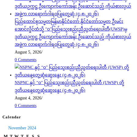
ပြည်ထောင်စုသမ္မတမြန်မာနိုင်ငံတော် နိုင်ငံတော်သမ္မတ ဦးမင်း
အောင်လှိုင်ထံသို့ “ဝ”ပြည်သွေးစည်းညီညွတ်ရေးပါတီ(UWSP)မှ
ဒုတိယဥက္ကဋ္ဌ ဦးကျောက်ကော်အန်း ဦးဆောင်သည့် ကိုယ်စားလှယ်
အဖွဲ့က လာရောက်ဂါရဝပြုတွေ့ဆုံ (၄-၈-၂၀၂၆)
August 5, 2026
/
0 Comments
NSPNC နှင့် “ဝ” ပြည်သွေးစည်းညီညွတ်ရေးပါတီ (UWSP) တို့
ဒုတိယနေ့တွေ့ဆုံဆွေးနွေး (၄-၈-၂၀၂၆)
August 4, 2026
/
0 Comments
Calendar
November 2024
M
T
W
T
F
S
S