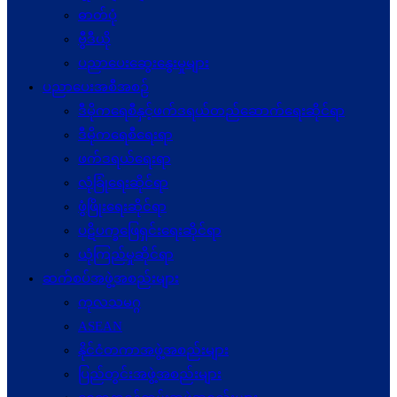
ဓာတ်ပုံ
ဗွီဒီယို
ပညာပေးဆွေးနွေးမှုများ
ပညာပေးအစီအစဉ်
ဒီမိုကရေစီနှင့်ဖက်ဒရယ်တည်ဆောက်ရေးဆိုင်ရာ
ဒီမိုကရေစီရေးရာ
ဖက်ဒရယ်ရေးရာ
လုံခြုံရေးဆိုင်ရာ
ဖွံဖြိုးရေးဆိုင်ရာ
ပဋိပက္ခ‌ဖြေရှင်းရေးဆိုင်ရာ
ယုံကြည်မှုဆိုင်ရာ
ဆက်စပ်အဖွဲ့အစည်းများ
ကုလသမဂ္ဂ
ASEAN
နိုင်ငံတကာအဖွဲ့အစည်းများ
ပြည်တွင်းအဖွဲ့အစည်းများ