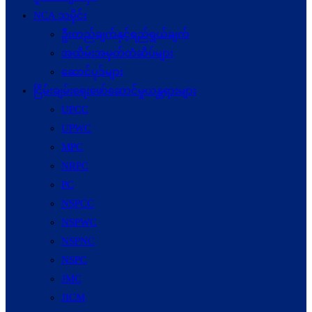
NCA သမိုင်း
ဦးတည်ချက်နှင့်ရည်ရွယ်ချက်
အထိမ်းအမှတ်တံဆိပ်များ
ဆောင်ပုဒ်များ
ငြိမ်းချမ်းရေးဖော်‌ဆောင်မှုယန္တရားများ
UPCC
UPWC
MPC
NRPC
PC
NSPCC
NSPWC
NSPNC
NSPC
JMC
JICM