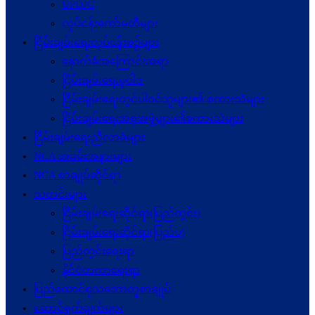
UPDJC
လုပ်ငန်းကော်မတီများ
ငြိမ်းချမ်းရေးလုပ်ငန်းစဉ်များ
နောက်ခံအကြောင်းအရာ
ငြိမ်းချမ်းရေးမူဝါဒ
ငြိမ်းချမ်းရေးတွင်ပါဝင်သူများ၏ စကားသံများ
ငြိမ်းချမ်းရေးအစုအဖွဲ့များ၏စကားသံများ
ငြိမ်းချမ်းရေးညီလာခံများ
NCA အခမ်းအနားများ
NCA စာချုပ်ဆိုင်ရာ
သတင်းများ
ငြိမ်းချမ်းရေးဆိုင်ရာ(ပြည်တွင်း)
ငြိမ်းချမ်းရေးဆိုင်ရာ(ပြည်ပ)
ပြည်တွင်းရေးရာ
နိုင်ငံတကာရေးရာ
ပြည်ထောင်စုသဘောတူစာချုပ်
ဆောင်ရွက်ချက်များ