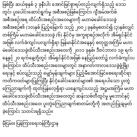
ဖြစ်ပြီး ဆယ်စုနှစ် ၃ ခုနီးပါး အောင်မြင်စွာရပ်တည်လျက်ရှိသည့် ဒေသ
တွင်း ပူးပေါင်းဆောင်ရွက်မှု အစီအစဉ်ဖြစ်ကြောင်း၊ ဂျီအမ်အက်စ်
အစီအစဉ်အရ ထိပ်သီးအစည်းအဝေးများကို မဟာမဲခေါင်ဒေသခွဲ
အစီအစဉ်၏ (၁၀)နှစ် ပြည့်မြောက် သည့် ၂၀၀၂ ခုနှစ်မှစတင်၍ (၃)နှစ်လျှင်
တစ်ကြိမ် မဟာမဲခေါင်ဒေသခွဲ (၆) နိုင်ငံမှ အက္ခရာစဉ်အလိုက် အိမ်ရှင်နိုင်ငံ
အဖြစ် လက်ခံကျင်းပလျက်ရှိရာ မြန်မာနိုင်ငံအနေနှင့် စတုတ္ထအကြိမ် မဟာ
မဲခေါင်ဒေသခွဲထိပ်သီးအစည်းအဝေးကို ၂၀၁၁ ခုနှစ်၊ ဒီဇင်ဘာလ ၁၉ ရက်
နေ့နှင့် ၂၀ ရက်နေ့တို့တွင် အိမ်ရှင်နိုင်ငံအဖြစ် နေပြည်တော်၌ လက်ခံကျင်းပ
ခဲ့ကြောင်း၊ ထိပ်သီးအစည်းအဝေးများတွင် အနာဂတ်ကာလဒေသခွဲဖွံ့ဖြိုး
ရေးနှင့် စပ်လျဉ်းသည့် မျှော်မှန်းချက်များ ပြည့်မီအောင်မြင်စေရေးဆိုင်ရာ
ကတိကဝတ်များပြုကြပြီး နိုင်ငံ့ခေါင်းဆောင်များ၏ အရေးပါသော ပူးတွဲ
ကြေညာချက်ကို ထုတ်ပြန်လေ့ရှိရာ ယနေ့ကျင်းပသည့် အဋ္ဌမအကြိမ် မဟာ
မဲခေါင်ဒေသခွဲထိပ်သီးအစည်းအဝေးတွင် ဆန်းသစ်တီထွင်မှု မူဘောင်နှင့်
ထိပ်သီးအစည်းအဝေး ပူးတွဲကြေညာချက်စာတမ်းတို့ကို အတည်ပြုချမှတ်
ခဲ့ကြောင်း သတင်းရရှိသည်။
မှီငြမ်း။ ပြန်ကြားရေးဝန်ကြီးဌာန