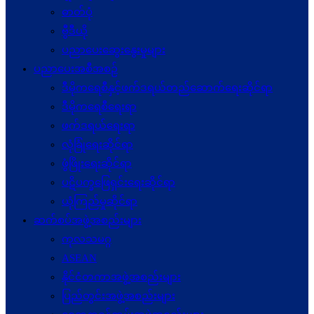
ဓာတ်ပုံ
ဗွီဒီယို
ပညာပေးဆွေးနွေးမှုများ
ပညာပေးအစီအစဉ်
ဒီမိုကရေစီနှင့်ဖက်ဒရယ်တည်ဆောက်ရေးဆိုင်ရာ
ဒီမိုကရေစီရေးရာ
ဖက်ဒရယ်ရေးရာ
လုံခြုံရေးဆိုင်ရာ
ဖွံဖြိုးရေးဆိုင်ရာ
ပဋိပက္ခ‌ဖြေရှင်းရေးဆိုင်ရာ
ယုံကြည်မှုဆိုင်ရာ
ဆက်စပ်အဖွဲ့အစည်းများ
ကုလသမဂ္ဂ
ASEAN
နိုင်ငံတကာအဖွဲ့အစည်းများ
ပြည်တွင်းအဖွဲ့အစည်းများ