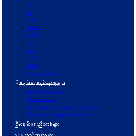
NRPC
PC
NSPCC
NSPWC
NSPNC
NSPC
JMC
JICM
UPDJC
လုပ်ငန်းကော်မတီများ
ငြိမ်းချမ်းရေးလုပ်ငန်းစဉ်များ
နောက်ခံအကြောင်းအရာ
ငြိမ်းချမ်းရေးမူဝါဒ
ငြိမ်းချမ်းရေးတွင်ပါဝင်သူများ၏ စကားသံများ
ငြိမ်းချမ်းရေးအစုအဖွဲ့များ၏စကားသံများ
ငြိမ်းချမ်းရေးညီလာခံများ
NCA အခမ်းအနားများ