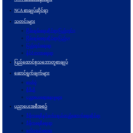
NCA စာချုပ်ဆိုင်ရာ
သတင်းများ
ငြိမ်းချမ်းရေးဆိုင်ရာ(ပြည်တွင်း)
ငြိမ်းချမ်းရေးဆိုင်ရာ(ပြည်ပ)
ပြည်တွင်းရေးရာ
နိုင်ငံတကာရေးရာ
ပြည်ထောင်စုသဘောတူစာချုပ်
ဆောင်ရွက်ချက်များ
ဓာတ်ပုံ
ဗွီဒီယို
ပညာပေးဆွေးနွေးမှုများ
ပညာပေးအစီအစဉ်
ဒီမိုကရေစီနှင့်ဖက်ဒရယ်တည်ဆောက်ရေးဆိုင်ရာ
ဒီမိုကရေစီရေးရာ
ဖက်ဒရယ်ရေးရာ