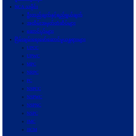
NCA သမိုင်း
ဦးတည်ချက်နှင့်ရည်ရွယ်ချက်
အထိမ်းအမှတ်တံဆိပ်များ
ဆောင်ပုဒ်များ
ငြိမ်းချမ်းရေးဖော်‌ဆောင်မှုယန္တရားများ
UPCC
UPWC
MPC
NRPC
PC
NSPCC
NSPWC
NSPNC
NSPC
JMC
JICM