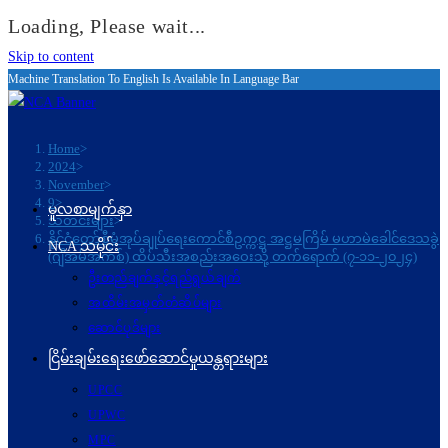
Loading, Please wait...
Skip to content
Machine Translation To English Is Available In Language Bar
Home
>
2024
>
November
>
9
>
မူလစာမျက်နှာ
သတင်းများ
>
နိုင်ငံတော်စီမံအုပ်ချုပ်ရေးကောင်စီဥက္ကဋ္ဌ အဋ္ဌမကြိမ် မဟာမဲခေါင်ဒေသခွဲ
NCA သမိုင်း
(ဂျီအမ်အက်စ်) ထိပ်သီးအစည်းအဝေးသို့ တက်ရောက် (၇-၁၁-၂၀၂၄)
ဦးတည်ချက်နှင့်ရည်ရွယ်ချက်
အထိမ်းအမှတ်တံဆိပ်များ
ဆောင်ပုဒ်များ
ငြိမ်းချမ်းရေးဖော်‌ဆောင်မှုယန္တရားများ
UPCC
UPWC
MPC