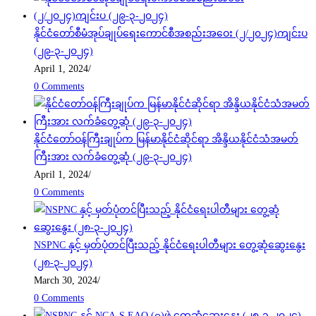
နိုင်ငံတော်စီမံအုပ်ချုပ်ရေးကောင်စီအစည်းအဝေး (၂/၂၀၂၄)ကျင်းပ
(၂၉-၃-၂၀၂၄)
April 1, 2024
/
0 Comments
နိုင်ငံတော်ဝန်ကြီးချုပ်က မြန်မာနိုင်ငံဆိုင်ရာ အိန္ဒိယနိုင်ငံသံအမတ်
ကြီးအား လက်ခံတွေ့ဆုံ (၂၉-၃-၂၀၂၄)
April 1, 2024
/
0 Comments
NSPNC နှင့် မှတ်ပုံတင်ပြီးသည့် နိုင်ငံရေးပါတီများ တွေ့ဆုံဆွေးနွေး
(၂၈-၃-၂၀၂၄)
March 30, 2024
/
0 Comments