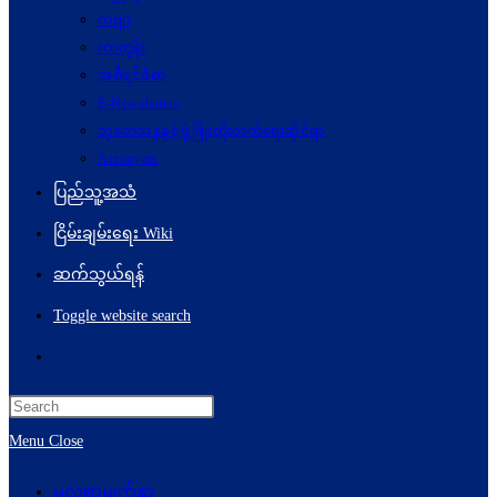
ကဗျာ
ကာတွန်း
အစီရင်ခံစာ
E-Newsletters
သုတေသနနှင့်ဖွံ့ဖြိုးတိုးတက်ရေးဆိုင်ရာ
Acronyms
ပြည်သူ့အသံ
ငြိမ်းချမ်းရေး Wiki
ဆက်သွယ်ရန်
Toggle website search
Menu
Close
မူလစာမျက်နှာ