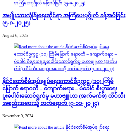
အမျိုးသားလုံခြုံရေးဆိုင်ရာ အကြံပေးပုဂ္ဂိုလ် ခန့်အပ်ခြင်း
(၅-၈-၂၀၂၅)
August 6, 2025
နိုင်ငံတော်စီမံအုပ်ချုပ်ရေးကောင်စီဥက္ကဋ္ဌ (၁၀) ကြိမ်
မြောက် ဧရာဝတီ – ကျောက်ဖရား – မဲခေါင် စီးပွားရေး
ပူးပေါင်းဆောင်ရွက်မှု မဟာဗျူဟာ (အက်မက်စ်) ထိပ်သီး
အစည်းအဝေးသို့ တက်ရောက် (၇-၁၁-၂၀၂၄)
November 9, 2024