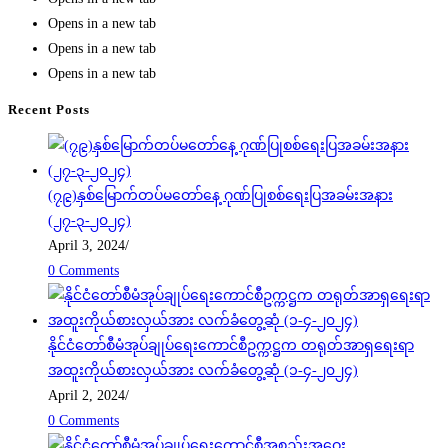
Opens in a new tab
Opens in a new tab
Opens in a new tab
Recent Posts
(၇၉)နှစ်မြောက်တပ်မတော်နေ့ ဂုဏ်ပြုစစ်ရေးပြအခမ်းအနား
(၂၇-၃-၂၀၂၄)
April 3, 2024
/
0 Comments
နိုင်ငံတော်စီမံအုပ်ချုပ်ရေးကောင်စီဥက္ကဋ္ဌက တရုတ်အာရှရေးရာ
အထူးကိုယ်စားလှယ်အား လက်ခံတွေ့ဆုံ (၁-၄-၂၀၂၄)
April 2, 2024
/
0 Comments