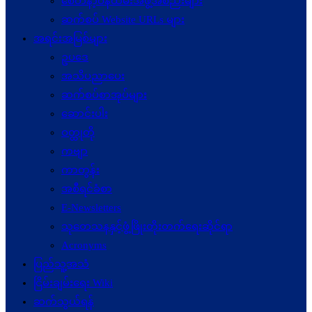
စေတနာ့ဝန်ထမ်းအဖွဲ့အစည်းများ
ဆက်စပ် Website URLs များ
အရင်းအမြစ်များ
ဥပဒေ
အသိပညာပေး
ဆက်စပ်စာအုပ်များ
ဆောင်းပါး
ဝတ္ထုတို
ကဗျာ
ကာတွန်း
အစီရင်ခံစာ
E-Newsletters
သုတေသနနှင့်ဖွံ့ဖြိုးတိုးတက်ရေးဆိုင်ရာ
Acronyms
ပြည်သူ့အသံ
ငြိမ်းချမ်းရေး Wiki
ဆက်သွယ်ရန်