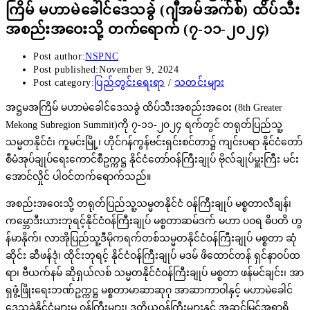
ကြိမ် မဟာမဲခေါင်ဒေသခွဲ (ဂျီအမ်အက်စ်) ထိပ်သီး
အစည်းအဝေးသို့ တက်ရောက် (၇-၁၁-၂၀၂၄)
Post author:
NSPNC
Post published:
November 9, 2024
Post category:
ပြည်တွင်းရေးရာ
/
သတင်းများ
အဋ္ဌမအကြိမ် မဟာမဲခေါင်ဒေသခွဲ ထိပ်သီးအစည်းအဝေး (8th Greater
Mekong Subregion Summit)ကို ၇-၁၁-၂၀၂၄ ရက်တွင် တရုတ်ပြည်သူ့
သမ္မတနိုင်ငံ၊ ကူမင်းမြို့၊ ဟိုင်ဂန်ကွန်ဗင်းရှင်းစင်တာ၌ ကျင်းပရာ နိုင်ငံတော်
စီမံအုပ်ချုပ်ရေးကောင်စီဥက္ကဋ္ဌ နိုင်ငံတော်ဝန်ကြီးချုပ် ဗိုလ်ချုပ်မှူးကြီး မင်း
အောင်လှိုင် ပါဝင်တက်ရောက်သည်။
အစည်းအဝေးသို့ တရုတ်ပြည်သူ့သမ္မတနိုင်ငံ ဝန်ကြီးချုပ် မစ္စတာလီချန်၊
ကမ္ဘောဒီးယားဘုရင့်နိုင်ငံဝန်ကြီးချုပ် မစ္စတာဆမ်ဒက် မဟာ ပဝရ ဓိပတိ ဟွ
န်မာနိုက်၊ လာအိုပြည်သူ့ဒီမိုကရက်တစ်သမ္မတနိုင်ငံဝန်ကြီးချုပ် မစ္စတာ ဆုံ
ဆိုင်း ဆီဖန်ဒုံ၊ ထိုင်းဘုရင့် နိုင်ငံဝန်ကြီးချုပ် မဒမ် ဖိထောင်တန် ရှင်နာဝပ်ထ
ရာ၊ ဗီယက်နမ် ဆိုရှယ်လစ် သမ္မတနိုင်ငံဝန်ကြီးချုပ် မစ္စတာ ဖန်မင်ချင်း၊ အာ
ရှဖွံ့ဖြိုးရေးဘဏ်ဥက္ကဋ္ဌ မစ္စတာမာဆာဆုဂု အာဆာကာဝါနှင့် မဟာမဲခေါင်
ဒေသခွဲနိုင်ငံများမှ ဝန်ကြီးများ၊ ဒုတိယဝန်ကြီးများနှင့် အဆင့်မြင့်အရာရှိ