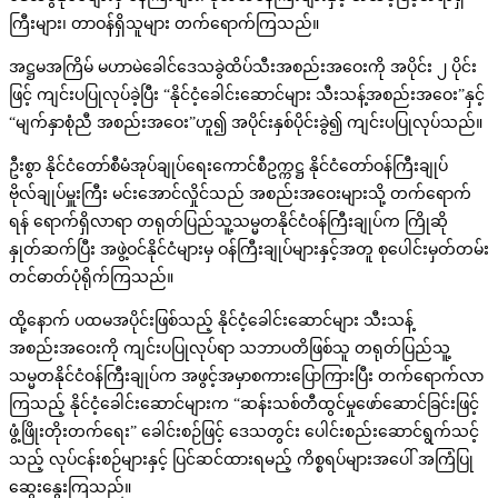
ကြီးများ၊ တာဝန်ရှိသူများ တက်ရောက်ကြသည်။
အဋ္ဌမအကြိမ် မဟာမဲခေါင်ဒေသခွဲထိပ်သီးအစည်းအဝေးကို အပိုင်း ၂ ပိုင်း
ဖြင့် ကျင်းပပြုလုပ်ခဲ့ပြီး “နိုင်ငံ့ခေါင်းဆောင်များ သီးသန့်အစည်းအဝေး”နှင့်
“မျက်နှာစုံညီ အစည်းအဝေး”ဟူ၍ အပိုင်းနှစ်ပိုင်းခွဲ၍ ကျင်းပပြုလုပ်သည်။
ဦးစွာ နိုင်ငံတော်စီမံအုပ်ချုပ်ရေးကောင်စီဥက္ကဋ္ဌ နိုင်ငံတော်ဝန်ကြီးချုပ်
ဗိုလ်ချုပ်မှူးကြီး မင်းအောင်လှိုင်သည် အစည်းအဝေးများသို့ တက်ရောက်
ရန် ရောက်ရှိလာရာ တရုတ်ပြည်သူ့သမ္မတနိုင်ငံဝန်ကြီးချုပ်က ကြိုဆို
နှုတ်ဆက်ပြီး အဖွဲ့ဝင်နိုင်ငံများမှ ဝန်ကြီးချုပ်များနှင့်အတူ စုပေါင်းမှတ်တမ်း
တင်ဓာတ်ပုံရိုက်ကြသည်။
ထို့နောက် ပထမအပိုင်းဖြစ်သည့် နိုင်ငံ့ခေါင်းဆောင်များ သီးသန့်
အစည်းအဝေးကို ကျင်းပပြုလုပ်ရာ သဘာပတိဖြစ်သူ တရုတ်ပြည်သူ့
သမ္မတနိုင်ငံဝန်ကြီးချုပ်က အဖွင့်အမှာစကားပြောကြားပြီး တက်ရောက်လာ
ကြသည့် နိုင်ငံ့ခေါင်းဆောင်များက “ဆန်းသစ်တီထွင်မှုဖော်ဆောင်ခြင်းဖြင့်
ဖွံ့ဖြိုးတိုးတက်ရေး” ခေါင်းစဉ်ဖြင့် ဒေသတွင်း ပေါင်းစည်းဆောင်ရွက်သင့်
သည့် လုပ်ငန်းစဉ်များနှင့် ပြင်ဆင်ထားရမည့် ကိစ္စရပ်များအပေါ် အကြံပြု
ဆွေးနွေးကြသည်။