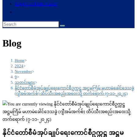
Toggle website search
Blog
Home
>
2024
>
November
>
9
>
သတင်းများ
>
နိုင်ငံတော်စီမံအုပ်ချုပ်ရေးကောင်စီဥက္ကဋ္ဌ အဋ္ဌမကြိမ် မဟာမဲခေါင်ဒေသခွဲ
(ဂျီအမ်အက်စ်) ထိပ်သီးအစည်းအဝေးသို့ တက်ရောက် (၇-၁၁-၂၀၂၄)
နိုင်ငံတော်စီမံအုပ်ချုပ်ရေးကောင်စီဥက္ကဋ္ဌ အဋ္ဌမ