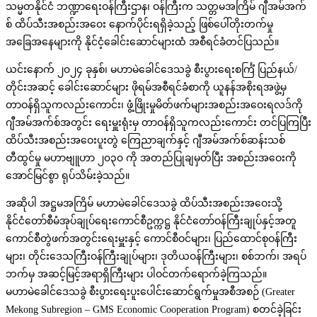
သမ္မတနိုင်ငံ ဘဏ္ဍာရေးဝန်ကြီးဌာန၊ ဝန်ကြီးက သတ္တမအကြိမ် ဂျီအမ်အက်
စ် ထိပ်သီးအစည်းအဝေး နောက်ပိုင်းရရှိခဲ့သည့် ဖြစ်ပေါ်တိုးတက်မှု
အခြေအနေများကို နိုင်ငံ့ခေါင်းဆောင်များထံ အစီရင်ခံတင်ပြသည်။
ယင်းနောက် ၂၀၂၄ ခုနှစ်၊ မဟာမဲခေါင်ဒေသခွဲ စီးပွားရေးစင်္ကြံ ပြည်နယ်/
တိုင်းအဆင့် ခေါင်းဆောင်များ ဖိုရမ်အစီရင်ခံစာကို ယူနန်အစိုးရအဖွဲ့မှ
တာဝန်ရှိသူကလည်းကောင်း၊ ဖွံ့ဖြိုးမှုမိတ်ဖက်များအစည်းအဝေးရလဒ်ကို
ဂျီအမ်အက်စ်အတွင်း ရေးမှူးရုံးမှ တာဝန်ရှိသူကလည်းကောင်း တင်ပြကြပြီး
ထိပ်သီးအစည်းအဝေးပူးတွဲ ကြေညာချက်နှင့် ဂျီအမ်အက်စ်ဆန်းသစ်
တီထွင်မှု မဟာဗျူဟာ ၂၀၃၀ ကို အတည်ပြုချမှတ်ပြီး အစည်းအဝေးကို
အောင်မြင်စွာ ရုပ်သိမ်းခဲ့သည်။
အဆိုပါ အဋ္ဌမအကြိမ် မဟာမဲခေါင်ဒေသခွဲ ထိပ်သီးအစည်းအဝေးသို့
နိုင်ငံတော်စီမံအုပ်ချုပ်ရေးကောင်စီဥက္ကဋ္ဌ နိုင်ငံတော်ဝန်ကြီးချုပ်နှင့်အတူ
ကောင်စီတွဲဖက်အတွင်းရေးမှူးနှင့် ကောင်စီဝင်များ၊ ပြည်ထောင်စုဝန်ကြီး
များ၊ တိုင်းဒေသကြီးဝန်ကြီးချုပ်များ၊ ဒုတိယဝန်ကြီးများ၊ စစ်ဘက်၊ အရပ်
ဘက်မှ အဆင့်မြင့်အရာရှိကြီးများ ပါဝင်တက်ရောက်ခဲ့ကြသည်။
မဟာမဲခေါင်ဒေသခွဲ စီးပွားရေးပူးပေါင်းဆောင်ရွက်မှုအစီအစဉ် (Greater
Mekong Subregion – GMS Economic Cooperation Program) စတင်ခဲ့ခြင်း