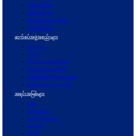
လုံခြုံရေးဆိုင်ရာ
ဖွံဖြိုးရေးဆိုင်ရာ
ပဋိပက္ခ‌ဖြေရှင်းရေးဆိုင်ရာ
ယုံကြည်မှုဆိုင်ရာ
ဆက်စပ်အဖွဲ့အစည်းများ
ကုလသမဂ္ဂ
ASEAN
နိုင်ငံတကာအဖွဲ့အစည်းများ
ပြည်တွင်းအဖွဲ့အစည်းများ
စေတနာ့ဝန်ထမ်းအဖွဲ့အစည်းများ
ဆက်စပ် Website URLs များ
အရင်းအမြစ်များ
ဥပဒေ
အသိပညာပေး
ဆက်စပ်စာအုပ်များ
ဆောင်းပါး
ဝတ္ထုတို