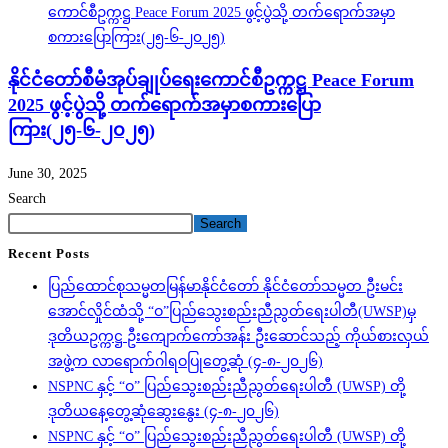
နိုင်ငံတော်စီမံအုပ်ချုပ်ရေးကောင်စီဥက္ကဋ္ဌ Peace Forum
2025 ဖွင့်ပွဲသို့ တက်ရောက်အမှာစကားပြော
ကြား(၂၅-၆-၂၀၂၅)
June 30, 2025
Search
Search
Recent Posts
ပြည်ထောင်စုသမ္မတမြန်မာနိုင်ငံတော် နိုင်ငံတော်သမ္မတ ဦးမင်း
အောင်လှိုင်ထံသို့ “ဝ”ပြည်သွေးစည်းညီညွတ်ရေးပါတီ(UWSP)မှ
ဒုတိယဥက္ကဋ္ဌ ဦးကျောက်ကော်အန်း ဦးဆောင်သည့် ကိုယ်စားလှယ်
အဖွဲ့က လာရောက်ဂါရဝပြုတွေ့ဆုံ (၄-၈-၂၀၂၆)
NSPNC နှင့် “ဝ” ပြည်သွေးစည်းညီညွတ်ရေးပါတီ (UWSP) တို့
ဒုတိယနေ့တွေ့ဆုံဆွေးနွေး (၄-၈-၂၀၂၆)
NSPNC နှင့် “ဝ” ပြည်သွေးစည်းညီညွတ်ရေးပါတီ (UWSP) တို့