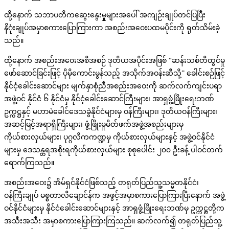
ထို့နောက် သဘာပတိကဆွေးနွေးမှုများအပေါ် အကျဉ်းချုပ်တင်ပြပြီး
နိဂုံးချုပ်အမှာစကားပြောကြားကာ အစည်းအဝေးပထမပိုင်းကို ရုတ်သိမ်းခဲ့
သည်။
ထို့နောက် အစည်းအဝေးအစီအစဉ် ဒုတိယအပိုင်းအဖြစ် “ဆန်းသစ်တီထွင်မှု
ဖော်ဆောင်ခြင်းဖြင့် ပိုမိုကောင်းမွန်သည့် အသိုက်အဝန်းဆီသို့” ခေါင်းစဉ်ဖြင့်
နိုင်ငံ့ခေါင်းဆောင်များ မျက်နှာစုံညီအစည်းအဝေးကို ဆက်လက်ကျင်းပရာ
အဖွဲ့ဝင် နိုင်ငံ ၆ နိုင်ငံမှ နိုင်ငံ့ခေါင်းဆောင်ကြီးများ၊ အာရှဖွံ့ဖြိုးရေးဘဏ်
ဥက္ကဋ္ဌနှင့် မဟာမဲခေါင်ဒေသခွဲနိုင်ငံများမှ ဝန်ကြီးများ၊ ဒုတိယဝန်ကြီးများ၊
အဆင့်မြင့်အရာရှိကြီးများ၊ ဖွံ့ဖြိုးမှုမိတ်ဖက်အဖွဲ့အစည်းများမှ
ကိုယ်စားလှယ်များ၊ ပုဂ္ဂလိကကဏ္ဍမှ ကိုယ်စားလှယ်များနှင့် အဖွဲ့ဝင်နိုင်ငံ
များမှ ဒေသန္တရအစိုးရကိုယ်စားလှယ်များ စုစုပေါင်း ၂၀၀ ဦးခန့် ပါဝင်တက်
ရောက်ကြသည်။
အစည်းအဝေး၌ အိမ်ရှင်နိုင်ငံဖြစ်သည့် တရုတ်ပြည်သူ့သမ္မတနိုင်ငံ၊
ဝန်ကြီးချုပ် မစ္စတာလီချောင်န်က အဖွင့်အမှာစကားပြောကြားပြီးနောက် အဖွဲ့
ဝင်နိုင်ငံများမှ နိုင်ငံခေါင်းဆောင်များနှင့် အာရှဖွံ့ဖြိုးရေးဘဏ်မှ ဥက္ကဋ္ဌတို့က
အသီးအသီး အမှာစကားပြောကြားကြသည်။ ဆက်လက်၍ တရုတ်ပြည်သူ့