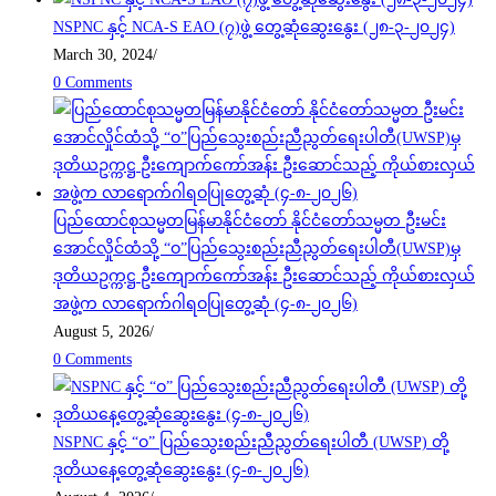
NSPNC နှင့် NCA-S EAO (၇)ဖွဲ့ တွေ့ဆုံဆွေးနွေး (၂၈-၃-၂၀၂၄)
March 30, 2024
/
0 Comments
ပြည်ထောင်စုသမ္မတမြန်မာနိုင်ငံတော် နိုင်ငံတော်သမ္မတ ဦးမင်း
အောင်လှိုင်ထံသို့ “ဝ”ပြည်သွေးစည်းညီညွတ်ရေးပါတီ(UWSP)မှ
ဒုတိယဥက္ကဋ္ဌ ဦးကျောက်ကော်အန်း ဦးဆောင်သည့် ကိုယ်စားလှယ်
အဖွဲ့က လာရောက်ဂါရဝပြုတွေ့ဆုံ (၄-၈-၂၀၂၆)
August 5, 2026
/
0 Comments
NSPNC နှင့် “ဝ” ပြည်သွေးစည်းညီညွတ်ရေးပါတီ (UWSP) တို့
ဒုတိယနေ့တွေ့ဆုံဆွေးနွေး (၄-၈-၂၀၂၆)