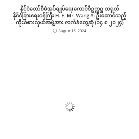
နိုင်ငံတော်စီမံအုပ်ချုပ်ရေးကောင်စီဥက္ကဋ္ဌ တရုတ်
နိုင်ငံခြားရေးဝန်ကြီး H. E. Mr. Wang Yi ဦးဆောင်သည့်
ကိုယ်စားလှယ်အဖွဲ့အား လက်ခံတွေ့ဆုံ (၁၄-၈-၂၀၂၄)
August 16, 2024