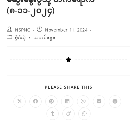
(၈-၁၁-၂၀၂၄)
NSPNC
November 11, 2024
ဗွီဒီယို
/
သတင်းများ
PLEASE SHARE THIS