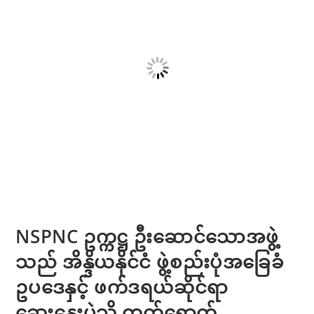
NSPNC ဥက္ကဋ္ဌ ဦးဆောင်သောအဖွဲ့
သည် အိန္ဒိယနိုင်ငံ ဖွဲ့စည်းပုံအခြေခံ
ဥပဒေနှင့် ဖက်ဒရယ်ဆိုင်ရာ
ဆွေးနွေးပွဲသို့ တက်ရောက်