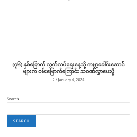
(၇၆) နှစ်မြောက် လွတ်လပ်ရေးနေ့သို့ ကမ္ဘာ့ခေါင်းဆောင်
များက ဝမ်းမြောက်ကြောင်း သဝဏ်လွှာပေးပို့
January 4, 2024
Search
SEARCH