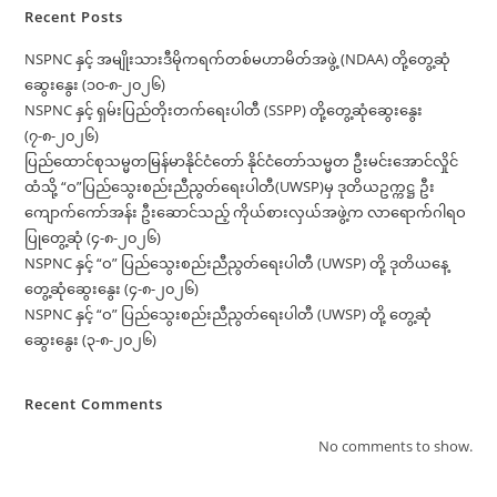
Recent Posts
NSPNC နှင့် အမျိုးသားဒီမိုကရက်တစ်မဟာမိတ်အဖွဲ့ (NDAA) တို့တွေ့ဆုံ
ဆွေးနွေး (၁၀-၈-၂၀၂၆)
NSPNC နှင့် ရှမ်းပြည်တိုးတက်ရေးပါတီ (SSPP) တို့တွေ့ဆုံဆွေးနွေး
(၇-၈-၂၀၂၆)
ပြည်ထောင်စုသမ္မတမြန်မာနိုင်ငံတော် နိုင်ငံတော်သမ္မတ ဦးမင်းအောင်လှိုင်
ထံသို့ “ဝ”ပြည်သွေးစည်းညီညွတ်ရေးပါတီ(UWSP)မှ ဒုတိယဥက္ကဋ္ဌ ဦး
ကျောက်ကော်အန်း ဦးဆောင်သည့် ကိုယ်စားလှယ်အဖွဲ့က လာရောက်ဂါရဝ
ပြုတွေ့ဆုံ (၄-၈-၂၀၂၆)
NSPNC နှင့် “ဝ” ပြည်သွေးစည်းညီညွတ်ရေးပါတီ (UWSP) တို့ ဒုတိယနေ့
တွေ့ဆုံဆွေးနွေး (၄-၈-၂၀၂၆)
NSPNC နှင့် “ဝ” ပြည်သွေးစည်းညီညွတ်ရေးပါတီ (UWSP) တို့ တွေ့ဆုံ
ဆွေးနွေး (၃-၈-၂၀၂၆)
Recent Comments
No comments to show.