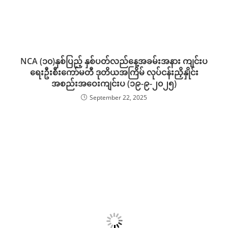
NCA (၁၀)နှစ်ပြည့် နှစ်ပတ်လည်နေ့အခမ်းအနား ကျင်းပ
ရေးဦးစီးကော်မတီ ဒုတိယအကြိမ် လုပ်ငန်းညှိနှိုင်း
အစည်းအဝေးကျင်းပ (၁၉-၉-၂၀၂၅)
September 22, 2025