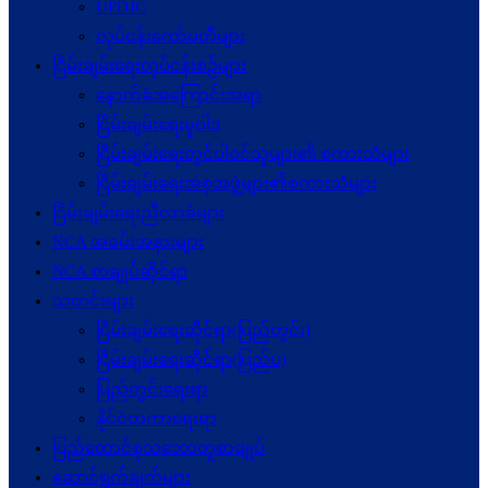
UPDJC
လုပ်ငန်းကော်မတီများ
ငြိမ်းချမ်းရေးလုပ်ငန်းစဉ်များ
နောက်ခံအကြောင်းအရာ
ငြိမ်းချမ်းရေးမူဝါဒ
ငြိမ်းချမ်းရေးတွင်ပါဝင်သူများ၏ စကားသံများ
ငြိမ်းချမ်းရေးအစုအဖွဲ့များ၏စကားသံများ
ငြိမ်းချမ်းရေးညီလာခံများ
NCA အခမ်းအနားများ
NCA စာချုပ်ဆိုင်ရာ
သတင်းများ
ငြိမ်းချမ်းရေးဆိုင်ရာ(ပြည်တွင်း)
ငြိမ်းချမ်းရေးဆိုင်ရာ(ပြည်ပ)
ပြည်တွင်းရေးရာ
နိုင်ငံတကာရေးရာ
ပြည်ထောင်စုသဘောတူစာချုပ်
ဆောင်ရွက်ချက်များ