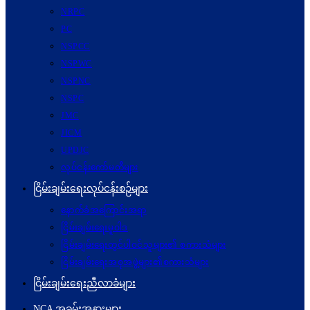
NRPC
PC
NSPCC
NSPWC
NSPNC
NSPC
JMC
JICM
UPDJC
လုပ်ငန်းကော်မတီများ
ငြိမ်းချမ်းရေးလုပ်ငန်းစဉ်များ
နောက်ခံအကြောင်းအရာ
ငြိမ်းချမ်းရေးမူဝါဒ
ငြိမ်းချမ်းရေးတွင်ပါဝင်သူများ၏ စကားသံများ
ငြိမ်းချမ်းရေးအစုအဖွဲ့များ၏စကားသံများ
ငြိမ်းချမ်းရေးညီလာခံများ
NCA အခမ်းအနားများ