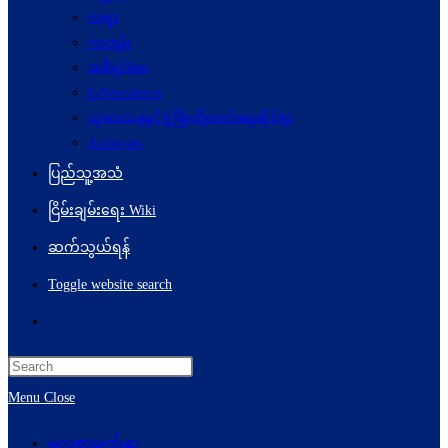
ကဗျာ
ကာတွန်း
အစီရင်ခံစာ
E-Newsletters
သုတေသနနှင့်ဖွံ့ဖြိုးတိုးတက်ရေးဆိုင်ရာ
Acronyms
ပြည်သူ့အသံ
ငြိမ်းချမ်းရေး Wiki
ဆက်သွယ်ရန်
Toggle website search
Menu
Close
မူလစာမျက်နှာ