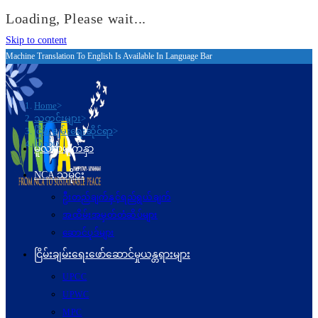
Loading, Please wait...
Skip to content
Machine Translation To English Is Available In Language Bar
Home
>
သတင်းများ
>
ငြိမ်းချမ်းရေးဆိုင်ရာ
>
ပြည်ပ
မူလစာမျက်နှာ
NCA သမိုင်း
ဦးတည်ချက်နှင့်ရည်ရွယ်ချက်
အထိမ်းအမှတ်တံဆိပ်များ
ဆောင်ပုဒ်များ
ငြိမ်းချမ်းရေးဖော်‌ဆောင်မှုယန္တရားများ
UPCC
UPWC
MPC