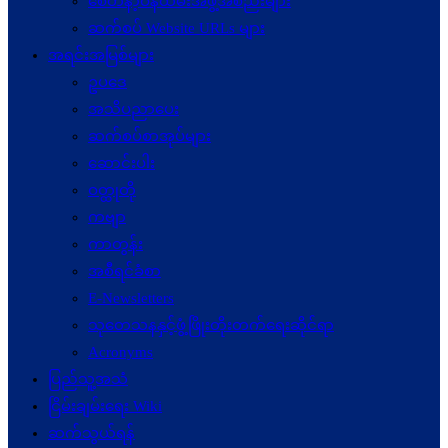
စေတနာ့ဝန်ထမ်းအဖွဲ့အစည်းများ
ဆက်စပ် Website URLs များ
အရင်းအမြစ်များ
ဥပဒေ
အသိပညာပေး
ဆက်စပ်စာအုပ်များ
ဆောင်းပါး
ဝတ္ထုတို
ကဗျာ
ကာတွန်း
အစီရင်ခံစာ
E-Newsletters
သုတေသနနှင့်ဖွံ့ဖြိုးတိုးတက်ရေးဆိုင်ရာ
Acronyms
ပြည်သူ့အသံ
ငြိမ်းချမ်းရေး Wiki
ဆက်သွယ်ရန်