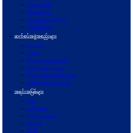
လုံခြုံရေးဆိုင်ရာ
ဖွံဖြိုးရေးဆိုင်ရာ
ပဋိပက္ခ‌ဖြေရှင်းရေးဆိုင်ရာ
ယုံကြည်မှုဆိုင်ရာ
ဆက်စပ်အဖွဲ့အစည်းများ
ကုလသမဂ္ဂ
ASEAN
နိုင်ငံတကာအဖွဲ့အစည်းများ
ပြည်တွင်းအဖွဲ့အစည်းများ
စေတနာ့ဝန်ထမ်းအဖွဲ့အစည်းများ
ဆက်စပ် Website URLs များ
အရင်းအမြစ်များ
ဥပဒေ
အသိပညာပေး
ဆက်စပ်စာအုပ်များ
ဆောင်းပါး
ဝတ္ထုတို