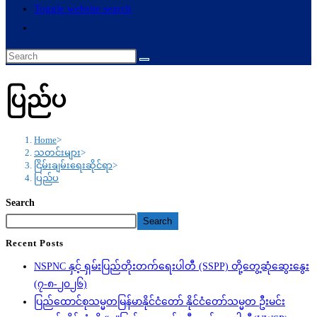
Toggle website search
ပြည်ပ
Home
>
သတင်းများ
>
ငြိမ်းချမ်းရေးဆိုင်ရာ
>
ပြည်ပ
Search
Search
Recent Posts
NSPNC နှင့် ရှမ်းပြည်တိုးတက်ရေးပါတီ (SSPP) တို့တွေ့ဆုံဆွေးနွေး
(၇-၈-၂၀၂၆)
ပြည်ထောင်စုသမ္မတမြန်မာနိုင်ငံတော် နိုင်ငံတော်သမ္မတ ဦးမင်း