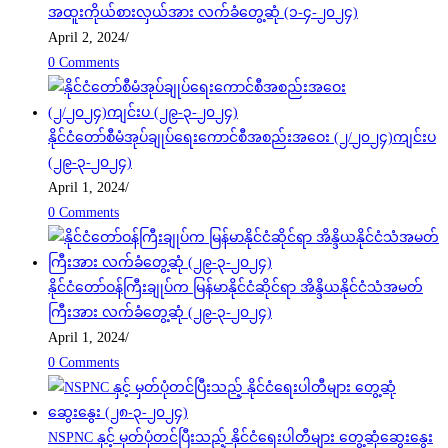
အထူးကိုယ်စားလှယ်အား လက်ခံတွေ့ဆုံ (၁-၄-၂၀၂၄)
April 2, 2024
/
0 Comments
နိုင်ငံတော်စီမံအုပ်ချုပ်ရေးကောင်စီအစည်းအဝေး (၂/၂၀၂၄)ကျင်းပ
(၂၉-၃-၂၀၂၄)
April 1, 2024
/
0 Comments
နိုင်ငံတော်ဝန်ကြီးချုပ်က မြန်မာနိုင်ငံဆိုင်ရာ အိန္ဒိယနိုင်ငံသံအမတ်
ကြီးအား လက်ခံတွေ့ဆုံ (၂၉-၃-၂၀၂၄)
April 1, 2024
/
0 Comments
NSPNC နှင့် မှတ်ပုံတင်ပြီးသည့် နိုင်ငံရေးပါတီများ တွေ့ဆုံဆွေးနွေး