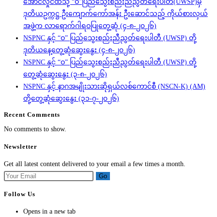
အောင်လှိုင်ထံသို့ “ဝ”ပြည်သွေးစည်းညီညွတ်ရေးပါတီ(UWSP)မှ
ဒုတိယဥက္ကဋ္ဌ ဦးကျောက်ကော်အန်း ဦးဆောင်သည့် ကိုယ်စားလှယ်
အဖွဲ့က လာရောက်ဂါရဝပြုတွေ့ဆုံ (၄-၈-၂၀၂၆)
NSPNC နှင့် “ဝ” ပြည်သွေးစည်းညီညွတ်ရေးပါတီ (UWSP) တို့
ဒုတိယနေ့တွေ့ဆုံဆွေးနွေး (၄-၈-၂၀၂၆)
NSPNC နှင့် “ဝ” ပြည်သွေးစည်းညီညွတ်ရေးပါတီ (UWSP) တို့
တွေ့ဆုံဆွေးနွေး (၃-၈-၂၀၂၆)
NSPNC နှင့် နာဂအမျိုးသားဆိုရှယ်လစ်ကောင်စီ (NSCN-K) (AM)
တို့တွေ့ဆုံဆွေးနွေး (၃၁-၇-၂၀၂၆)
Recent Comments
No comments to show.
Newsletter
Get all latest content delivered to your email a few times a month.
Go
Follow Us
Opens in a new tab