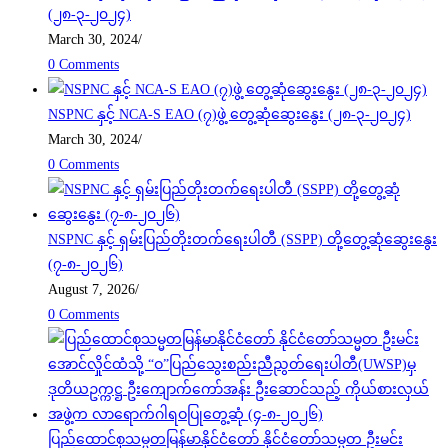
(၂၈-၃-၂၀၂၄)
March 30, 2024
/
0 Comments
NSPNC နှင့် NCA-S EAO (၇)ဖွဲ့ တွေ့ဆုံဆွေးနွေး (၂၈-၃-၂၀၂၄)
March 30, 2024
/
0 Comments
NSPNC နှင့် ရှမ်းပြည်တိုးတက်ရေးပါတီ (SSPP) တို့တွေ့ဆုံဆွေးနွေး
(၇-၈-၂၀၂၆)
August 7, 2026
/
0 Comments
ပြည်ထောင်စုသမ္မတမြန်မာနိုင်ငံတော် နိုင်ငံတော်သမ္မတ ဦးမင်း