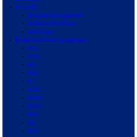
NCA သမိုင်း
ဦးတည်ချက်နှင့်ရည်ရွယ်ချက်
အထိမ်းအမှတ်တံဆိပ်များ
ဆောင်ပုဒ်များ
ငြိမ်းချမ်းရေးဖော်‌ဆောင်မှုယန္တရားများ
UPCC
UPWC
MPC
NRPC
PC
NSPCC
NSPWC
NSPNC
NSPC
JMC
JICM