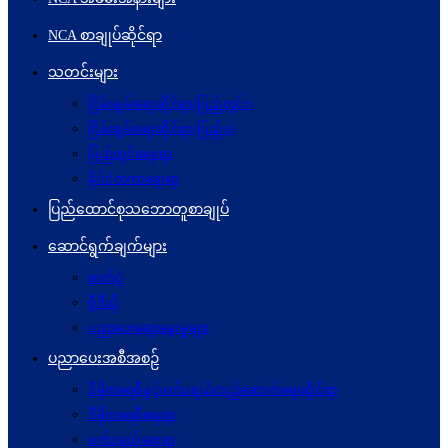
NCA စာချုပ်ဆိုင်ရာ
သတင်းများ
ငြိမ်းချမ်းရေးဆိုင်ရာ(ပြည်တွင်း)
ငြိမ်းချမ်းရေးဆိုင်ရာ(ပြည်ပ)
ပြည်တွင်းရေးရာ
နိုင်ငံတကာရေးရာ
ပြည်ထောင်စုသဘောတူစာချုပ်
ဆောင်ရွက်ချက်များ
ဓာတ်ပုံ
ဗွီဒီယို
ပညာပေးဆွေးနွေးမှုများ
ပညာပေးအစီအစဉ်
ဒီမိုကရေစီနှင့်ဖက်ဒရယ်တည်ဆောက်ရေးဆိုင်ရာ
ဒီမိုကရေစီရေးရာ
ဖက်ဒရယ်ရေးရာ