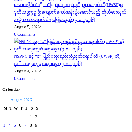
အောင်လှိုင်ထံသို့ “ဝ”ပြည်သွေးစည်းညီညွတ်ရေးပါတီ(UWSP)မှ
ဒုတိယဥက္ကဋ္ဌ ဦးကျောက်ကော်အန်း ဦးဆောင်သည့် ကိုယ်စားလှယ်
အဖွဲ့က လာရောက်ဂါရဝပြုတွေ့ဆုံ (၄-၈-၂၀၂၆)
August 5, 2026
/
0 Comments
NSPNC နှင့် “ဝ” ပြည်သွေးစည်းညီညွတ်ရေးပါတီ (UWSP) တို့
ဒုတိယနေ့တွေ့ဆုံဆွေးနွေး (၄-၈-၂၀၂၆)
August 4, 2026
/
0 Comments
Calendar
August 2026
M
T
W
T
F
S
S
1
2
3
4
5
6
7
8
9