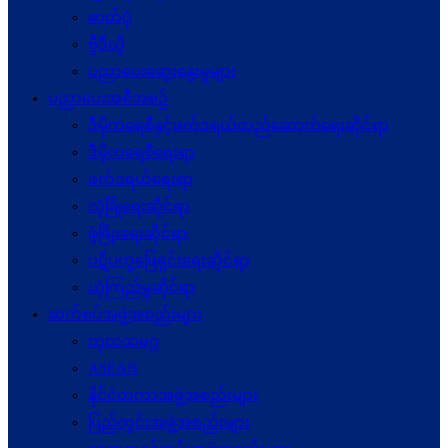
ဓာတ်ပုံ
ဗွီဒီယို
ပညာပေးဆွေးနွေးမှုများ
ပညာပေးအစီအစဉ်
ဒီမိုကရေစီနှင့်ဖက်ဒရယ်တည်ဆောက်ရေးဆိုင်ရာ
ဒီမိုကရေစီရေးရာ
ဖက်ဒရယ်ရေးရာ
လုံခြုံရေးဆိုင်ရာ
ဖွံဖြိုးရေးဆိုင်ရာ
ပဋိပက္ခ‌ဖြေရှင်းရေးဆိုင်ရာ
ယုံကြည်မှုဆိုင်ရာ
ဆက်စပ်အဖွဲ့အစည်းများ
ကုလသမဂ္ဂ
ASEAN
နိုင်ငံတကာအဖွဲ့အစည်းများ
ပြည်တွင်းအဖွဲ့အစည်းများ