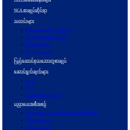
NCA စာချုပ်ဆိုင်ရာ
သတင်းများ
ငြိမ်းချမ်းရေးဆိုင်ရာ(ပြည်တွင်း)
ငြိမ်းချမ်းရေးဆိုင်ရာ(ပြည်ပ)
ပြည်တွင်းရေးရာ
နိုင်ငံတကာရေးရာ
ပြည်ထောင်စုသဘောတူစာချုပ်
ဆောင်ရွက်ချက်များ
ဓာတ်ပုံ
ဗွီဒီယို
ပညာပေးဆွေးနွေးမှုများ
ပညာပေးအစီအစဉ်
ဒီမိုကရေစီနှင့်ဖက်ဒရယ်တည်ဆောက်ရေးဆိုင်ရာ
ဒီမိုကရေစီရေးရာ
ဖက်ဒရယ်ရေးရာ