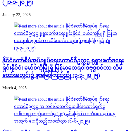
(၂၁-၁-၂၀၂၅)
January 22, 2025
နိုင်ငံတော်စီမံအုပ်ချုပ်ရေးကောင်စီဥက္ကဋ္ဌ ရုရှားဖက်ဒရေး
ရှင်းနိုင်ငံ၊ မော်စကိုမြို့ရှိ မြန်မာထေရဝါဒဗုဒ္ဓစင်တာ သိမ်
တော်အတွင်း၌ ဖူးမြော်ကြည်ညို (၃-၃-၂၀၂၅)
March 4, 2025