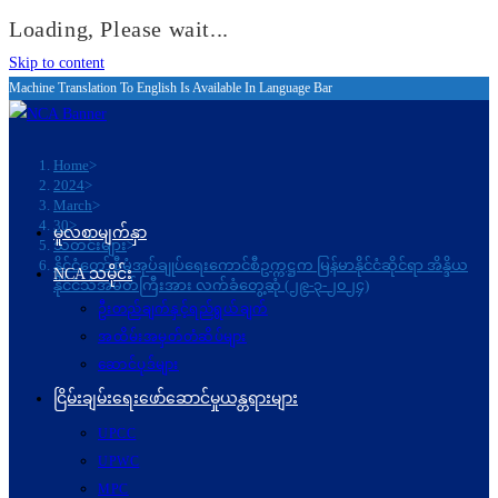
Loading, Please wait...
Skip to content
Machine Translation To English Is Available In Language Bar
Home
>
2024
>
March
>
30
>
မူလစာမျက်နှာ
သတင်းများ
>
နိုင်ငံတော်စီမံအုပ်ချုပ်ရေးကောင်စီဥက္ကဋ္ဌက မြန်မာနိုင်ငံဆိုင်ရာ အိန္ဒိယ
NCA သမိုင်း
နိုင်ငံသံအမတ်ကြီးအား လက်ခံတွေ့ဆုံ (၂၉-၃-၂၀၂၄)
ဦးတည်ချက်နှင့်ရည်ရွယ်ချက်
အထိမ်းအမှတ်တံဆိပ်များ
ဆောင်ပုဒ်များ
ငြိမ်းချမ်းရေးဖော်‌ဆောင်မှုယန္တရားများ
UPCC
UPWC
MPC