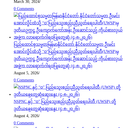
March 30, 2024
/
0 Comments
ပြည်ထောင်စုသမ္မတမြန်မာနိုင်ငံတော် နိုင်ငံတော်သမ္မတ ဦးမင်း
အောင်လှိုင်ထံသို့ “ဝ”ပြည်သွေးစည်းညီညွတ်ရေးပါတီ(UWSP)မှ
ဒုတိယဥက္ကဋ္ဌ ဦးကျောက်ကော်အန်း ဦးဆောင်သည့် ကိုယ်စားလှယ်
အဖွဲ့က လာရောက်ဂါရဝပြုတွေ့ဆုံ (၄-၈-၂၀၂၆)
August 5, 2026
/
0 Comments
NSPNC နှင့် “ဝ” ပြည်သွေးစည်းညီညွတ်ရေးပါတီ (UWSP) တို့
ဒုတိယနေ့တွေ့ဆုံဆွေးနွေး (၄-၈-၂၀၂၆)
August 4, 2026
/
0 Comments