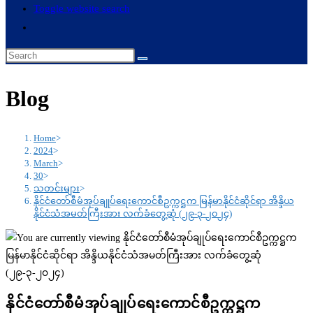
Toggle website search
Blog
Home
>
2024
>
March
>
30
>
သတင်းများ
>
နိုင်ငံတော်စီမံအုပ်ချုပ်ရေးကောင်စီဥက္ကဋ္ဌက မြန်မာနိုင်ငံဆိုင်ရာ အိန္ဒိယ
နိုင်ငံသံအမတ်ကြီးအား လက်ခံတွေ့ဆုံ (၂၉-၃-၂၀၂၄)
နိုင်ငံတော်စီမံအုပ်ချုပ်ရေးကောင်စီဥက္ကဋ္ဌက