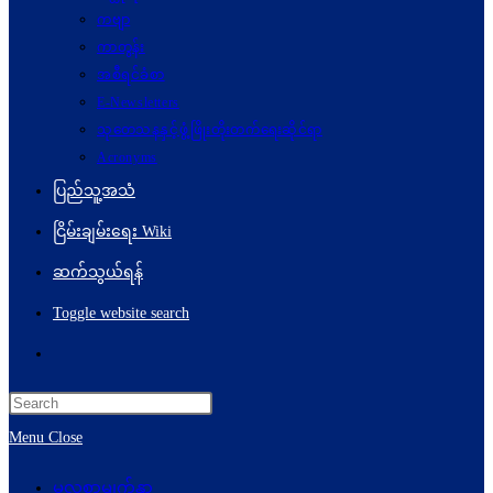
ကဗျာ
ကာတွန်း
အစီရင်ခံစာ
E-Newsletters
သုတေသနနှင့်ဖွံ့ဖြိုးတိုးတက်ရေးဆိုင်ရာ
Acronyms
ပြည်သူ့အသံ
ငြိမ်းချမ်းရေး Wiki
ဆက်သွယ်ရန်
Toggle website search
Menu
Close
မူလစာမျက်နှာ