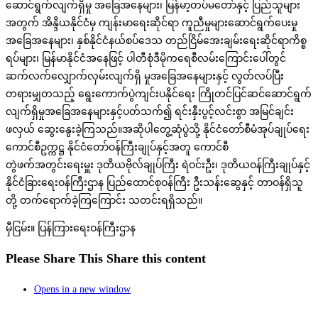
ဆောင်ရွက်လျက်ရှိမှု အခြေအနေများ၊ မြန်မာ့တပ်မတော်နှင့် ပြည်သူများ
အတွက် အိန္ဒိယနိုင်ငံမှ ကျန်းမာရေးဆိုင်ရာ ကူညီမှုများဆောင်ရွက်ပေးမှု
အခြေအနေများ၊ နှစ်နိုင်ငံနယ်စပ်ဒေသ တည်ငြိမ်အေးချမ်းရေးဆိုင်ရာကိစ္စ
ရပ်များ၊ မြန်မာနိုင်ငံအနေဖြင့် ပါတီစုံဒီမိုကရေစီလမ်းကြောင်းပေါ်တွင်
ဆက်လက်လျှောက်လှမ်းလျက်ရှိ မှုအခြေအနေများနှင့် လွတ်လပ်ပြီး
တရားမျှတသည့် ရွေးကောက်ပွဲကျင်းပနိုင်ရေး ကြိုတင်ပြင်ဆင်ဆောင်ရွက်
လျက်ရှိမှုအခြေအနေများနှင့်ပတ်သက်၍ ရင်းနှီးပွင့်လင်းစွာ အမြင်ချင်း
ဖလှယ် ဆွေးနွေးခဲ့ကြသည်။အဆိုပါတွေ့ဆုံပွဲသို့ နိုင်ငံတော်စီမံအုပ်ချုပ်ရေး
ကောင်စီဥက္ကဋ္ဌ နိုင်ငံတော်ဝန်ကြီးချုပ်နှင့်အတူ ကောင်စီ
တွဲဖက်အတွင်းရေးမှူး ဒုတိယဗိုလ်ချုပ်ကြီး ရဲဝင်းဦး၊ ဒုတိယဝန်ကြီးချုပ်နှင့်
နိုင်ငံခြားရေးဝန်ကြီးဌာန ပြည်ထောင်စုဝန်ကြီး ဦးသန်းဆွေနှင့် တာဝန်ရှိသူ
တို့ တက်ရောက်ခဲ့ကြကြောင်း သတင်းရရှိသည်။
မှီငြမ်း။ ပြန်ကြားရေးဝန်ကြီးဌာန
Please Share This
Share this content
Opens in a new window