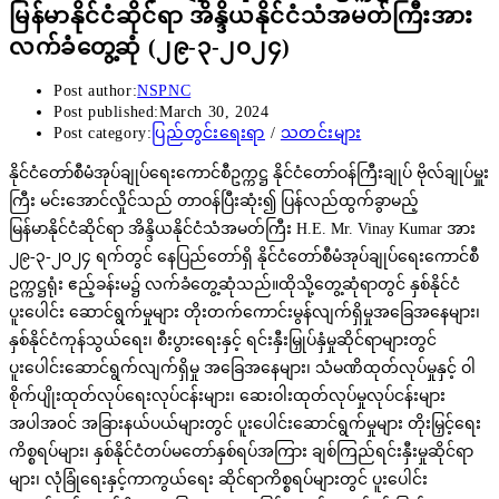
မြန်မာနိုင်ငံဆိုင်ရာ အိန္ဒိယနိုင်ငံသံအမတ်ကြီးအား
လက်ခံတွေ့ဆုံ (၂၉-၃-၂၀၂၄)
Post author:
NSPNC
Post published:
March 30, 2024
Post category:
ပြည်တွင်းရေးရာ
/
သတင်းများ
နိုင်ငံတော်စီမံအုပ်ချုပ်ရေးကောင်စီဥက္ကဋ္ဌ နိုင်ငံတော်ဝန်ကြီးချုပ် ဗိုလ်ချုပ်မှူး
ကြီး မင်းအောင်လှိုင်သည် တာဝန်ပြီးဆုံး၍ ပြန်လည်ထွက်ခွာမည့်
မြန်မာနိုင်ငံဆိုင်ရာ အိန္ဒိယနိုင်ငံသံအမတ်ကြီး H.E. Mr. Vinay Kumar အား
၂၉-၃-၂၀၂၄ ရက်တွင် နေပြည်တော်ရှိ နိုင်ငံတော်စီမံအုပ်ချုပ်ရေးကောင်စီ
ဥက္ကဋ္ဌရုံး ဧည့်ခန်းမ၌ လက်ခံတွေ့ဆုံသည်။ထိုသို့တွေ့ဆုံရာတွင် နှစ်နိုင်ငံ
ပူးပေါင်း ဆောင်ရွက်မှုများ တိုးတက်ကောင်းမွန်လျက်ရှိမှုအခြေအနေများ၊
နှစ်နိုင်ငံကုန်သွယ်ရေး၊ စီးပွားရေးနှင့် ရင်းနှီးမြှုပ်နှံမှုဆိုင်ရာများတွင်
ပူးပေါင်းဆောင်ရွက်လျက်ရှိမှု အခြေအနေများ၊ သံမဏိထုတ်လုပ်မှုနှင့် ဝါ
စိုက်ပျိုးထုတ်လုပ်ရေးလုပ်ငန်းများ၊ ဆေးဝါးထုတ်လုပ်မှုလုပ်ငန်းများ
အပါအဝင် အခြားနယ်ပယ်များတွင် ပူးပေါင်းဆောင်ရွက်မှုများ တိုးမြှင့်ရေး
ကိစ္စရပ်များ၊ နှစ်နိုင်ငံတပ်မတော်နှစ်ရပ်အကြား ချစ်ကြည်ရင်းနှီးမှုဆိုင်ရာ
များ၊ လုံခြုံရေးနှင့်ကာကွယ်ရေး ဆိုင်ရာကိစ္စရပ်များတွင် ပူးပေါင်း