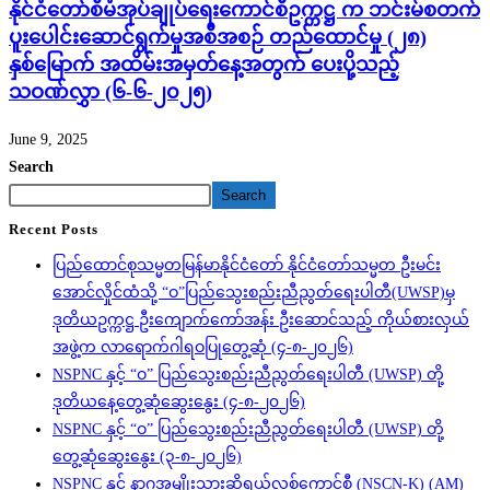
နိုင်ငံတော်စီမံအုပ်ချုပ်ရေးကောင်စီဥက္ကဋ္ဌ က ဘင်းမ်စတက်
ပူးပေါင်းဆောင်ရွက်မှုအစီအစဉ် တည်ထောင်မှု (၂၈)
နှစ်မြောက် အထိမ်းအမှတ်နေ့အတွက် ပေးပို့သည့်
သဝဏ်လွှာ (၆-၆-၂၀၂၅)
June 9, 2025
Search
Search
Recent Posts
ပြည်ထောင်စုသမ္မတမြန်မာနိုင်ငံတော် နိုင်ငံတော်သမ္မတ ဦးမင်း
အောင်လှိုင်ထံသို့ “ဝ”ပြည်သွေးစည်းညီညွတ်ရေးပါတီ(UWSP)မှ
ဒုတိယဥက္ကဋ္ဌ ဦးကျောက်ကော်အန်း ဦးဆောင်သည့် ကိုယ်စားလှယ်
အဖွဲ့က လာရောက်ဂါရဝပြုတွေ့ဆုံ (၄-၈-၂၀၂၆)
NSPNC နှင့် “ဝ” ပြည်သွေးစည်းညီညွတ်ရေးပါတီ (UWSP) တို့
ဒုတိယနေ့တွေ့ဆုံဆွေးနွေး (၄-၈-၂၀၂၆)
NSPNC နှင့် “ဝ” ပြည်သွေးစည်းညီညွတ်ရေးပါတီ (UWSP) တို့
တွေ့ဆုံဆွေးနွေး (၃-၈-၂၀၂၆)
NSPNC နှင့် နာဂအမျိုးသားဆိုရှယ်လစ်ကောင်စီ (NSCN-K) (AM)