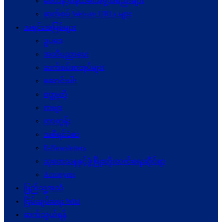
စေတနာ့ဝန်ထမ်းအဖွဲ့အစည်းများ
ဆက်စပ် Website URLs များ
အရင်းအမြစ်များ
ဥပဒေ
အသိပညာပေး
ဆက်စပ်စာအုပ်များ
ဆောင်းပါး
ဝတ္ထုတို
ကဗျာ
ကာတွန်း
အစီရင်ခံစာ
E-Newsletters
သုတေသနနှင့်ဖွံ့ဖြိုးတိုးတက်ရေးဆိုင်ရာ
Acronyms
ပြည်သူ့အသံ
ငြိမ်းချမ်းရေး Wiki
ဆက်သွယ်ရန်