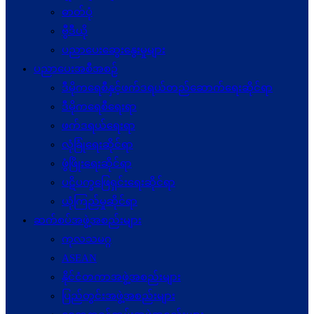
ဓာတ်ပုံ
ဗွီဒီယို
ပညာပေးဆွေးနွေးမှုများ
ပညာပေးအစီအစဉ်
ဒီမိုကရေစီနှင့်ဖက်ဒရယ်တည်ဆောက်ရေးဆိုင်ရာ
ဒီမိုကရေစီရေးရာ
ဖက်ဒရယ်ရေးရာ
လုံခြုံရေးဆိုင်ရာ
ဖွံဖြိုးရေးဆိုင်ရာ
ပဋိပက္ခ‌ဖြေရှင်းရေးဆိုင်ရာ
ယုံကြည်မှုဆိုင်ရာ
ဆက်စပ်အဖွဲ့အစည်းများ
ကုလသမဂ္ဂ
ASEAN
နိုင်ငံတကာအဖွဲ့အစည်းများ
ပြည်တွင်းအဖွဲ့အစည်းများ