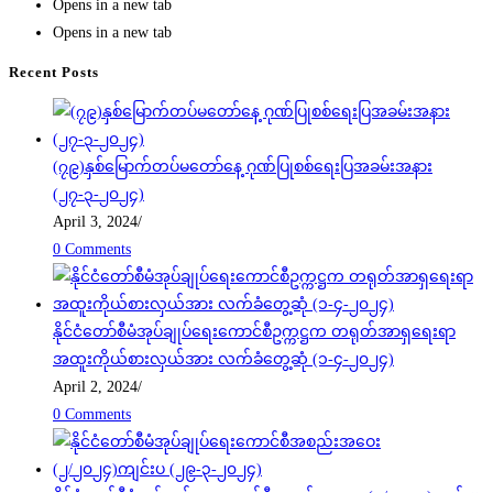
Opens in a new tab
Opens in a new tab
Recent Posts
(၇၉)နှစ်မြောက်တပ်မတော်နေ့ ဂုဏ်ပြုစစ်ရေးပြအခမ်းအနား
(၂၇-၃-၂၀၂၄)
April 3, 2024
/
0 Comments
နိုင်ငံတော်စီမံအုပ်ချုပ်ရေးကောင်စီဥက္ကဋ္ဌက တရုတ်အာရှရေးရာ
အထူးကိုယ်စားလှယ်အား လက်ခံတွေ့ဆုံ (၁-၄-၂၀၂၄)
April 2, 2024
/
0 Comments