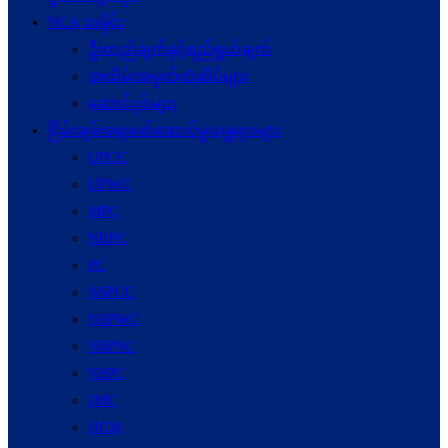
NCA သမိုင်း
ဦးတည်ချက်နှင့်ရည်ရွယ်ချက်
အထိမ်းအမှတ်တံဆိပ်များ
ဆောင်ပုဒ်များ
ငြိမ်းချမ်းရေးဖော်‌ဆောင်မှုယန္တရားများ
UPCC
UPWC
MPC
NRPC
PC
NSPCC
NSPWC
NSPNC
NSPC
JMC
JICM