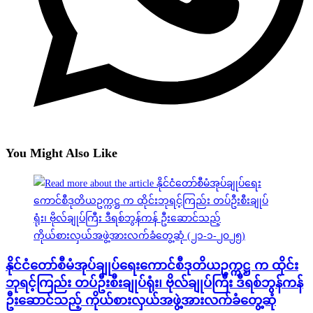
You Might Also Like
နိုင်ငံတော်စီမံအုပ်ချုပ်ရေးကောင်စီဒုတိယဥက္ကဋ္ဌ က ထိုင်း
ဘုရင့်ကြည်း တပ်ဦးစီးချုပ်ရုံး၊ ဗိုလ်ချုပ်ကြီး ဒီရစ်ဘွန်ကန်
ဦးဆောင်သည့် ကိုယ်စားလှယ်အဖွဲ့အားလက်ခံတွေ့ဆုံ