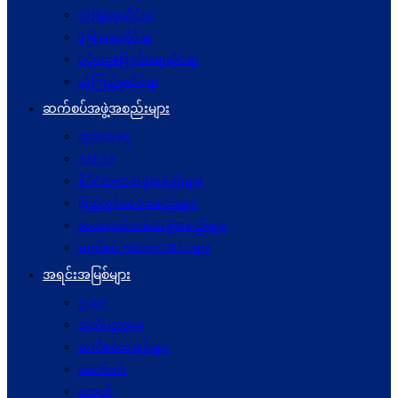
လုံခြုံရေးဆိုင်ရာ
ဖွံဖြိုးရေးဆိုင်ရာ
ပဋိပက္ခ‌ဖြေရှင်းရေးဆိုင်ရာ
ယုံကြည်မှုဆိုင်ရာ
ဆက်စပ်အဖွဲ့အစည်းများ
ကုလသမဂ္ဂ
ASEAN
နိုင်ငံတကာအဖွဲ့အစည်းများ
ပြည်တွင်းအဖွဲ့အစည်းများ
စေတနာ့ဝန်ထမ်းအဖွဲ့အစည်းများ
ဆက်စပ် Website URLs များ
အရင်းအမြစ်များ
ဥပဒေ
အသိပညာပေး
ဆက်စပ်စာအုပ်များ
ဆောင်းပါး
ဝတ္ထုတို