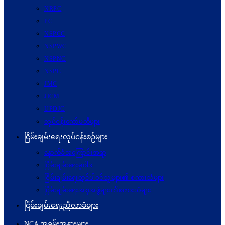
NRPC
PC
NSPCC
NSPWC
NSPNC
NSPC
JMC
JICM
UPDJC
လုပ်ငန်းကော်မတီများ
ငြိမ်းချမ်းရေးလုပ်ငန်းစဉ်များ
နောက်ခံအကြောင်းအရာ
ငြိမ်းချမ်းရေးမူဝါဒ
ငြိမ်းချမ်းရေးတွင်ပါဝင်သူများ၏ စကားသံများ
ငြိမ်းချမ်းရေးအစုအဖွဲ့များ၏စကားသံများ
ငြိမ်းချမ်းရေးညီလာခံများ
NCA အခမ်းအနားများ