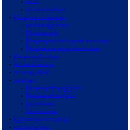
UPDJC
လုပ်ငန်းကော်မတီများ
ငြိမ်းချမ်းရေးလုပ်ငန်းစဉ်များ
နောက်ခံအကြောင်းအရာ
ငြိမ်းချမ်းရေးမူဝါဒ
ငြိမ်းချမ်းရေးတွင်ပါဝင်သူများ၏ စကားသံများ
ငြိမ်းချမ်းရေးအစုအဖွဲ့များ၏စကားသံများ
ငြိမ်းချမ်းရေးညီလာခံများ
NCA အခမ်းအနားများ
NCA စာချုပ်ဆိုင်ရာ
သတင်းများ
ငြိမ်းချမ်းရေးဆိုင်ရာ(ပြည်တွင်း)
ငြိမ်းချမ်းရေးဆိုင်ရာ(ပြည်ပ)
ပြည်တွင်းရေးရာ
နိုင်ငံတကာရေးရာ
ပြည်ထောင်စုသဘောတူစာချုပ်
ဆောင်ရွက်ချက်များ