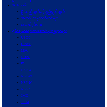
NCA သမိုင်း
ဦးတည်ချက်နှင့်ရည်ရွယ်ချက်
အထိမ်းအမှတ်တံဆိပ်များ
ဆောင်ပုဒ်များ
ငြိမ်းချမ်းရေးဖော်‌ဆောင်မှုယန္တရားများ
UPCC
UPWC
MPC
NRPC
PC
NSPCC
NSPWC
NSPNC
NSPC
JMC
JICM