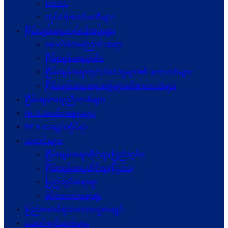
UPDJC
လုပ်ငန်းကော်မတီများ
ငြိမ်းချမ်းရေးလုပ်ငန်းစဉ်များ
နောက်ခံအကြောင်းအရာ
ငြိမ်းချမ်းရေးမူဝါဒ
ငြိမ်းချမ်းရေးတွင်ပါဝင်သူများ၏ စကားသံများ
ငြိမ်းချမ်းရေးအစုအဖွဲ့များ၏စကားသံများ
ငြိမ်းချမ်းရေးညီလာခံများ
NCA အခမ်းအနားများ
NCA စာချုပ်ဆိုင်ရာ
သတင်းများ
ငြိမ်းချမ်းရေးဆိုင်ရာ(ပြည်တွင်း)
ငြိမ်းချမ်းရေးဆိုင်ရာ(ပြည်ပ)
ပြည်တွင်းရေးရာ
နိုင်ငံတကာရေးရာ
ပြည်ထောင်စုသဘောတူစာချုပ်
ဆောင်ရွက်ချက်များ