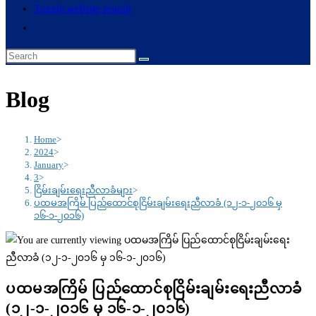
Toggle website search
Blog
Home
>
2024
>
January
>
3
>
ငြိမ်းချမ်းရေးညီလာခံများ
>
ပထမအကြိမ် ပြည်ထောင်စုငြိမ်းချမ်းရေးညီလာခံ (၁၂-၁-၂၀၁၆ မှ
၁၆-၁-၂၀၁၆)
ပထမအကြိမ် ပြည်ထောင်စုငြိမ်းချမ်းရေးညီလာခံ
(၁၂-၁-၂၀၁၆ မှ ၁၆-၁-၂၀၁၆)