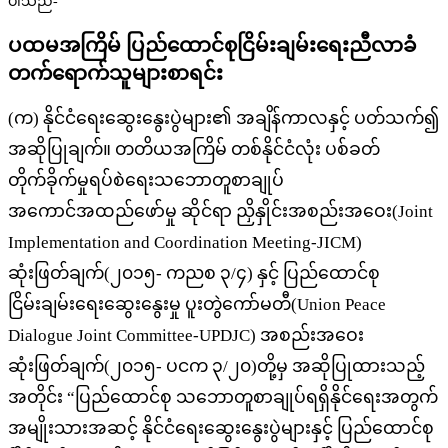
ပါသည်-
ပထမအကြိမ်
ပြည်ထောင်စုငြိမ်းချမ်းရေးညီလာခံ
တက်ရောက်သူများစာရင်း
(
က) နိုင်ငံရေးဆွေးနွေးပွဲများ၏ အချိန်ကာလနှင့် ပတ်သက်၍
အဆိုပြုချက်။ တတိယအကြိမ် တစ်နိုင်ငံလုံး ပစ်ခတ်
တိုက်ခိုက်မှုရပ်စဲရေးသဘောတူစာချုပ်
အကောင်အထည်ဖော်မှု ဆိုင်ရာ ညှိနှိုင်းအစည်းအဝေး(
Joint
Implementation and Coordination Meeting-JICM)
ဆုံးဖြတ်ချက်(၂၀၁၅- ကညစ ၃/၄) နှင့် ပြည်ထောင်စု
ငြိမ်းချမ်းရေးဆွေးနွေးမှု ပူးတွဲကော်မတီ(
Union Peace
Dialogue Joint Committee-UPDJC)
အစည်းအဝေး
ဆုံးဖြတ်ချက်(၂၀၁၅- ပငက ၃/၂၀)တို့မှ အဆိုပြုထားသည့်
အတိုင်း
“
ပြည်ထောင်စု သဘောတူစာချုပ်ရရှိနိုင်ရေးအတွက်
အမျိုးသားအဆင့် နိုင်ငံရေးဆွေးနွေးပွဲများနှင့် ပြည်‌ထောင်စု