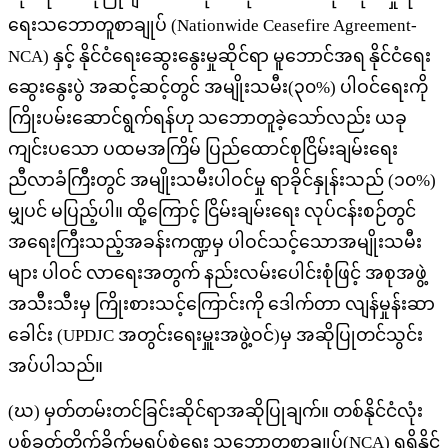
ရေးသဘောတူစာချုပ် (
Nationwide Ceasefire Agreement-
NCA)
နှင့် နိုင်ငံရေးဆွေးနွေးမှုဆိုင်ရာ မူဘောင်အရ နိုင်ငံရေး
ဆွေးနွေးပွဲ အဆင့်ဆင့်တွင် အမျိုးသမီး(၃၀%) ပါဝင်ရေးကို
ကြိုးပမ်းဆောင်ရွက်ရန်ဟု သဘောတူခဲ့သော်လည်း ယခု
ကျင်းပသော ပထမအကြိမ် ပြည်ထောင်စုငြိမ်းချမ်းရေး
ညီလာခံကြီးတွင် အမျိုးသမီးပါဝင်မှု ရာခိုင်နှုန်းသည် (၁၀%)
မျှပင် မပြည့်ပါ။ ထို့ကြောင့် ငြိမ်းချမ်းရေး လုပ်ငန်းစဉ်တွင်
အရေးကြီးသည့်အခန်းကဏ္ဍမှ ပါဝင်သင့်သောအမျိုးသမီး
များ ပါဝင် လာရေးအတွက် နည်းလမ်းပေါင်းစုံဖြင့် အစုအဖွဲ့
အသီးသီးမှ ကြိုးစားသင့်ကြောင်းကို ဒေါက်တာ လျန်မှုန်းဆာ
ခေါင်း (
UPDJC
အတွင်းရေးမှူးအဖွဲ့ဝင်)မှ အဆိုပြုတင်သွင်း
အပ်ပါသည်။
(
ဃ) မှတ်တမ်းတင်ခြင်းဆိုင်ရာအဆိုပြုချက်။ တစ်နိုင်ငံလုံး
ပစ်ခတ်တိုက်ခိုက်မှုရပ်စဲရေး သဘောတူစာချုပ်(
NCA)
ရရှိနိုင်