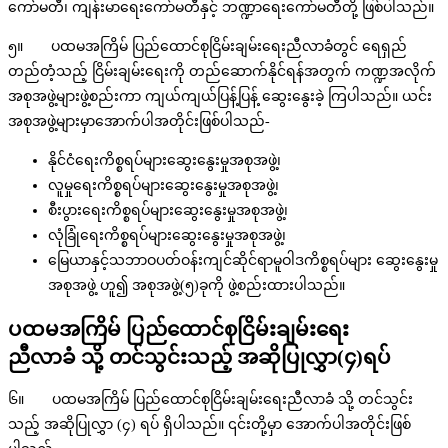
ကော်မတီ၊ ကျန်းမာရေးကော်မတီနှင့် ဘဏ္ဍာရေးကော်မတီတို့ ဖြစ်ပါသည်။
၅။ ပထမအကြိမ် ပြည်ထောင်စုငြိမ်းချမ်းရေးညီလာခံတွင် ရေရှည်
တည်တံ့သည့် ငြိမ်းချမ်းရေးကို တည်ဆောက်နိုင်ရန်အတွက် ကဏ္ဍအလိုက်
အစုအဖွဲ့များဖွဲ့စည်းကာ ကျယ်ကျယ်ပြန့်ပြန့် ဆွေးနွေးခဲ့ ကြပါသည်။ ယင်း
အစုအဖွဲ့များမှာအောက်ပါအတိုင်းဖြစ်ပါသည်-
နိုင်ငံရေးကိစ္စရပ်များဆွေးနွေးမှုအစုအဖွဲ့၊
လူမှုရေးကိစ္စရပ်များဆွေးနွေးမှုအစုအဖွဲ့၊
စီးပွားရေးကိစ္စရပ်များဆွေးနွေးမှုအစုအဖွဲ့၊
လုံခြုံရေးကိစ္စရပ်များဆွေးနွေးမှုအစုအဖွဲ့၊
မြေယာနှင့်သဘာဝပတ်ဝန်းကျင်ဆိုင်ရာမူဝါဒကိစ္စရပ်များ ဆွေးနွေးမှု
အစုအဖွဲ့ ဟူ၍ အစုအဖွဲ့(၅)ခုကို ဖွဲ့စည်းထားပါသည်။
ပထမအကြိမ်
ပြည်
ထောင်စုငြိမ်းချမ်းရေး
ညီလာခံ
သို့
တင်သွင်းသည့်
အဆိုပြုလွှာ
(
၄
)
ရပ်
၆။ ပထမအကြိမ် ပြည်ထောင်စုငြိမ်းချမ်းရေးညီလာခံ သို့ တင်သွင်း
သည့် အဆိုပြုလွှာ (၄) ရပ် ရှိပါသည်။ ၎င်းတို့မှာ အောက်ပါအတိုင်းဖြစ်