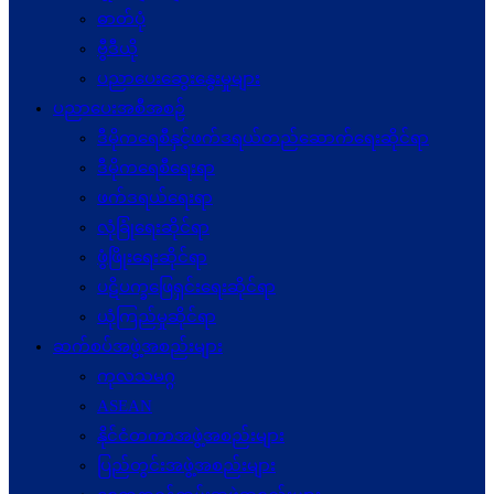
ဓာတ်ပုံ
ဗွီဒီယို
ပညာပေးဆွေးနွေးမှုများ
ပညာပေးအစီအစဉ်
ဒီမိုကရေစီနှင့်ဖက်ဒရယ်တည်ဆောက်ရေးဆိုင်ရာ
ဒီမိုကရေစီရေးရာ
ဖက်ဒရယ်ရေးရာ
လုံခြုံရေးဆိုင်ရာ
ဖွံဖြိုးရေးဆိုင်ရာ
ပဋိပက္ခ‌ဖြေရှင်းရေးဆိုင်ရာ
ယုံကြည်မှုဆိုင်ရာ
ဆက်စပ်အဖွဲ့အစည်းများ
ကုလသမဂ္ဂ
ASEAN
နိုင်ငံတကာအဖွဲ့အစည်းများ
ပြည်တွင်းအဖွဲ့အစည်းများ