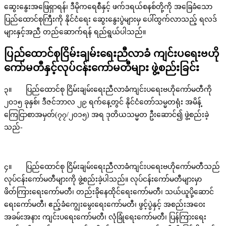
ဆွေးနွေးအဖြေရှာရန်၊ ဒီမိုကရေစီနှင့် ဖက်ဒရယ်စနစ်တို့ကို အခြေခံသော
ပြည်ထောင်စုကြီးကို နိုင်ငံရေး ဆွေးနွေးပွဲများမှ ပေါ်ထွက်လာသည့် ရလဒ်
များနှင့်အညီ တည်ဆောက်ရန် ရည်ရွယ်ပါသည်။
ပြည်ထောင်စုငြိမ်းချမ်းရေးညီလာခံ ကျင်းပရေးဗဟို
ကော်မတီနှင့်လုပ်ငန်းကော်မတီများ ဖွဲ့စည်းခြင်း
၃။ ပြည်ထောင်စု ငြိမ်းချမ်းရေးညီလာခံကျင်းပရေးဗဟိုကော်မတီကို
၂၀၁၅ ခုနှစ်၊ ဒီဇင်ဘာလ ၂၉ ရက်နေ့တွင် နိုင်ငံတော်သမ္မတရုံး အမိန့်
ကြေငြာစာအမှတ်(၇၇/၂၀၁၅) အရ ဒုတိယသမ္မတ ဦးဆောင်၍ ဖွဲ့စည်းခဲ့
သည်-
၄။ ပြည်ထောင်စု ငြိမ်းချမ်းရေးညီလာခံကျင်းပရေးဗဟိုကော်မတီသည်
လုပ်ငန်းကော်မတီများကို ဖွဲ့စည်းခဲ့ပါသည်။ လုပ်ငန်းကော်မတီများမှာ
ဖိတ်ကြားရေးကော်မတီ၊ တည်းခိုနေထိုင်ရေးကော်မတီ၊ သယ်ယူပို့ဆောင်
ရေးကော်မတီ၊ ဧည့်ခံကျွေးမွေးရေးကော်မတီ၊ ဖွင့်ပွဲနှင့် အစည်းအဝေး
အခမ်းအနား ကျင်းပရေးကော်မတီ၊ လုံခြုံရေးကော်မတီ၊ ပြန်ကြားရေး