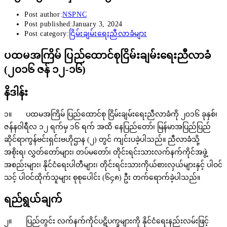
Post author:
NSPNC
Post published:
January 3, 2024
Post category:
ငြိမ်းချမ်းရေးညီလာခံများ
ပထမအကြိမ် ပြည်ထောင်စုငြိမ်းချမ်းရေးညီလာခံ
(၂၀၁၆ ဇန် ၁၂-၁၆)
နိဒါန်း
၁။ ပထမအကြိမ် ပြည်ထောင်စု ငြိမ်းချမ်းရေးညီလာခံကို ၂၀၁၆ ခုနှစ်၊
ဇန်နဝါရီလ ၁၂ ရက်မှ ၁၆ ရက် အထိ နေပြည်တော်၊ မြန်မာအပြည်ပြည်
ဆိုင်ရာကွန်ဗင်းရှင်းဗဟိုဌာန (၂) တွင် ကျင်းပခဲ့ပါသည်။ ညီလာခံသို့
အစိုးရ၊ လွှတ်တော်များ၊ တပ်မတော်၊ တိုင်းရင်းသားလက်နက်ကိုင်အဖွဲ့
အစည်းများ၊ နိုင်ငံရေးပါတီများ၊ တိုင်းရင်းသားကိုယ်စားလှယ်များနှင့် ပါဝင်
သင့် ပါဝင်ထိုက်သူများ စုစုပေါင်း (၆၄၈) ဦး တက်ရောက်ခဲ့ပါသည်။
ရည်ရွယ်ချက်
၂။ ပြည်တွင်း လက်နက်ကိုင်ပဋိပက္ခများကို နိုင်ငံရေးနည်းလမ်းဖြင့်