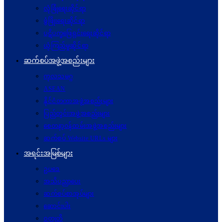
လုံခြုံရေးဆိုင်ရာ
ဖွံဖြိုးရေးဆိုင်ရာ
ပဋိပက္ခ‌ဖြေရှင်းရေးဆိုင်ရာ
ယုံကြည်မှုဆိုင်ရာ
ဆက်စပ်အဖွဲ့အစည်းများ
ကုလသမဂ္ဂ
ASEAN
နိုင်ငံတကာအဖွဲ့အစည်းများ
ပြည်တွင်းအဖွဲ့အစည်းများ
စေတနာ့ဝန်ထမ်းအဖွဲ့အစည်းများ
ဆက်စပ် Website URLs များ
အရင်းအမြစ်များ
ဥပဒေ
အသိပညာပေး
ဆက်စပ်စာအုပ်များ
ဆောင်းပါး
ဝတ္ထုတို