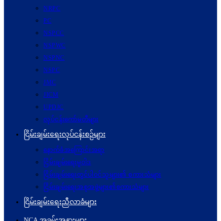
NRPC
PC
NSPCC
NSPWC
NSPNC
NSPC
JMC
JICM
UPDJC
လုပ်ငန်းကော်မတီများ
ငြိမ်းချမ်းရေးလုပ်ငန်းစဉ်များ
နောက်ခံအကြောင်းအရာ
ငြိမ်းချမ်းရေးမူဝါဒ
ငြိမ်းချမ်းရေးတွင်ပါဝင်သူများ၏ စကားသံများ
ငြိမ်းချမ်းရေးအစုအဖွဲ့များ၏စကားသံများ
ငြိမ်းချမ်းရေးညီလာခံများ
NCA အခမ်းအနားများ