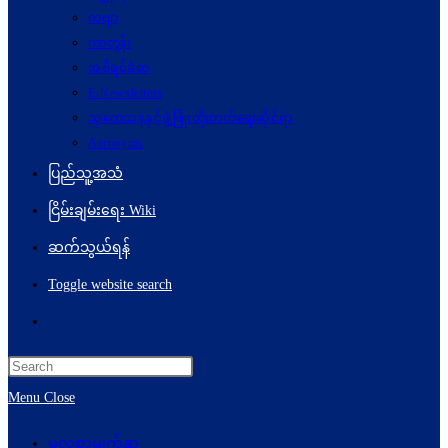
ကဗျာ
ကာတွန်း
အစီရင်ခံစာ
E-Newsletters
သုတေသနနှင့်ဖွံ့ဖြိုးတိုးတက်ရေးဆိုင်ရာ
Acronyms
ပြည်သူ့အသံ
ငြိမ်းချမ်းရေး Wiki
ဆက်သွယ်ရန်
Toggle website search
Menu
Close
မူလစာမျက်နှာ