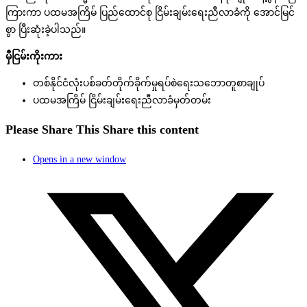
ကြားကာ ပထမအကြိမ် ပြည်ထောင်စု ငြိမ်းချမ်းရေးညီလာခံကို အောင်မြင်
စွာ ပြီးဆုံးခဲ့ပါသည်။
မှီငြမ်းကိုးကား
တစ်နိုင်ငံလုံးပစ်ခတ်တိုက်ခိုက်မှုရပ်စဲရေးသဘောတူစာချုပ်
ပထမအကြိမ် ငြိမ်းချမ်းရေးညီလာခံမှတ်တမ်း
Please Share This
Share this content
Opens in a new window