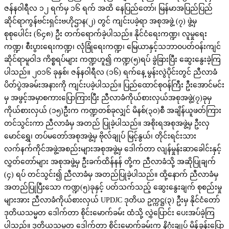
ဇန်နဝါရီလ ၁၂ ရက်မှ ၁၆ ရက် အထိ နေပြည်တော်၊ မြန်မာအပြည်ပြည်
ဆိုင်ရာကွန်ဗင်းရှင်းဗဟိုဌာန(၂) တွင် ကျင်းပခဲ့ရာ အစုအဖွဲ့ (၇) ဖွဲ့မှ
စုစုပေါင်း (၆၄၈) ဦး တက်ရောက်ခဲ့ပါသည်။ နိုင်ငံရေးကဏ္ဍ၊ လူမှုရေး
ကဏ္ဍ၊ စီးပွားရေးကဏ္ဍ၊ လုံခြုံရေးကဏ္ဍ၊ မြေယာနှင့်သဘာဝပတ်ဝန်းကျင်
ဆိုင်ရာမူဝါဒ ကိစ္စရပ်များ ကဏ္ဍဟူ၍ ကဏ္ဍ(၅)ရပ် ခွဲခြားပြီး ဆွေးနွေးခဲ့ကြ
ပါသည်။ ၂၀၁၆ ခုနှစ်၊ ဇန်နဝါရီလ (၁၆) ရက်နေ့ မွန်းလွဲပိုင်းတွင် ညီလာခံ
ပိတ်ပွဲအခမ်းအနားကို ကျင်းပခဲ့ပါသည်။ ပြည်ထောင်စုဝန်ကြီး ဦးအောင်မင်း
မှ အဖွင့်အမှာစကားပြောကြားပြီး ညီလာခံကိုယ်စားလှယ်အစုအဖွဲ့(၇)ခုမှ
ကိုယ်စားလှယ် (၁၅)ဦးက ကဏ္ဍတစ်ခုလျှင် မိနစ်(၃၀)စီ အချိန်ယူဖတ်ကြား
တင်သွင်းကာ ညီလာခံမှ အတည် ပြုခဲ့ပါသည်။ အစိုးရအစုအဖွဲ့မှ ဦးလှ
မောင်ရွှေ၊ တပ်မတော်အစုအဖွဲ့မှ ဗိုလ်ချုပ် မြင့်နွယ်၊ တိုင်းရင်းသား
လက်နက်ကိုင်အဖွဲ့အစည်းများအစုအဖွဲ့မှ ဒေါက်တာ လျန်မှုန်းဆာခေါင်းနှင့်
လွှတ်တော်များ အစုအဖွဲ့မှ ဦးခက်ထိန်နန် တို့က ညီလာခံသို့ အဆိုပြုချက်
(၄) ရပ် တင်သွင်း၍ ညီလာခံမှ အတည်ပြုခဲ့ပါသည်။ ထို့နောက် ညီလာခံမှ
အတည်ပြုပြီးသော ကဏ္ဍ(၅)ခုနှင့် ပတ်သက်သည့် ဆွေးနွေးချက် စုစည်းမှု
များအား ညီလာခံကိုယ်စားလှယ် UPDJC ဒုတိယ ဥက္ကဋ္ဌ(၃) ဦးမှ နိုင်ငံတော်
ဒုတိယသမ္မတ ဒေါက်တာ စိုင်းမောက်ခမ်း ထံသို့ လွှဲပြောင်း ပေးအပ်ခဲ့ကြ
ပါသည်။ ဒုတိယသမ္မတ ဒေါက်တာ စိုင်းမောက်ခမ်းက နိဂုံးချုပ် မိန့်ခွန်းပြော