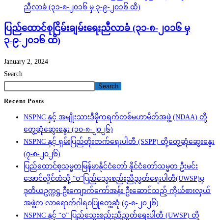
ပြည်ထောင်စုငြိမ်းချမ်းရေးညီလာခံ (၃၁-၈-၂၀၁၆ မှ
၃-၉-၂၀၁၆ ထိ)
January 2, 2024
Search
Search
Recent Posts
NSPNC နှင့် အမျိုးသားဒီမိုကရက်တစ်မဟာမိတ်အဖွဲ့ (NDAA) တို့
တွေ့ဆုံဆွေးနွေး (၁၀-၈-၂၀၂၆)
NSPNC နှင့် ရှမ်းပြည်တိုးတက်ရေးပါတီ (SSPP) တို့တွေ့ဆုံဆွေးနွေး
(၇-၈-၂၀၂၆)
ပြည်ထောင်စုသမ္မတမြန်မာနိုင်ငံတော် နိုင်ငံတော်သမ္မတ ဦးမင်း
အောင်လှိုင်ထံသို့ “ဝ”ပြည်သွေးစည်းညီညွတ်ရေးပါတီ(UWSP)မှ
ဒုတိယဥက္ကဋ္ဌ ဦးကျောက်ကော်အန်း ဦးဆောင်သည့် ကိုယ်စားလှယ်
အဖွဲ့က လာရောက်ဂါရဝပြုတွေ့ဆုံ (၄-၈-၂၀၂၆)
NSPNC နှင့် “ဝ” ပြည်သွေးစည်းညီညွတ်ရေးပါတီ (UWSP) တို့