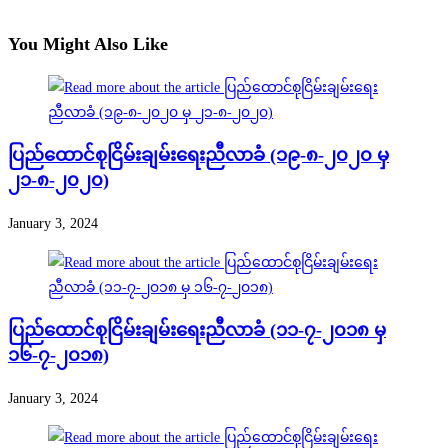
You Might Also Like
ပြည်ထောင်စုငြိမ်းချမ်းရေးညီလာခံ (၁၉-၈-၂၀၂၀ မှ
၂၁-၈-၂၀၂၀)
January 3, 2024
ပြည်ထောင်စုငြိမ်းချမ်းရေးညီလာခံ (၁၁-၇-၂၀၁၈ မှ
၁၆-၇-၂၀၁၈)
January 3, 2024