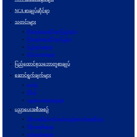
NCA စာချုပ်ဆိုင်ရာ
သတင်းများ
ငြိမ်းချမ်းရေးဆိုင်ရာ(ပြည်တွင်း)
ငြိမ်းချမ်းရေးဆိုင်ရာ(ပြည်ပ)
ပြည်တွင်းရေးရာ
နိုင်ငံတကာရေးရာ
ပြည်ထောင်စုသဘောတူစာချုပ်
ဆောင်ရွက်ချက်များ
ဓာတ်ပုံ
ဗွီဒီယို
ပညာပေးဆွေးနွေးမှုများ
ပညာပေးအစီအစဉ်
ဒီမိုကရေစီနှင့်ဖက်ဒရယ်တည်ဆောက်ရေးဆိုင်ရာ
ဒီမိုကရေစီရေးရာ
ဖက်ဒရယ်ရေးရာ