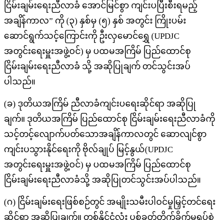
ငြိမ်းချမ်းရေးညီလာခံ အောင်မြင်စွာ ကျင်းပပြီးစီးရမည့်
အချိန်ကာလ
”
ကို (၃) နှစ်မှ (၅) နှစ် အတွင်း ကြိုးပမ်း
ဆောင်ရွက်သင့်ကြောင်းကို ဦးလှမောင်ရွှေ (
UPDJC
အတွင်းရေးမှူးအဖွဲ့ဝင်) မှ ပထမအကြိမ် ပြည်ထောင်စု
ငြိမ်းချမ်းရေးညီလာခံ သို့ အဆိုပြုချက် တင်သွင်းအပ်
ပါသည်။
(
ခ) ဒုတိယအကြိမ် ညီလာခံကျင်းပရေးဆိုင်ရာ အဆိုပြု
ချက်။ ဒုတိယအကြိမ် ပြည်ထောင်စု ငြိမ်းချမ်းရေးညီလာခံကို
သင့်တင့်လျောက်ပတ်သောအချိန်ကာလတွင် ဆောလျင်စွာ
ကျင်းပသွားနိုင်ရေးကို ဗိုလ်ချုပ် မြင့်နွယ်(
UPDJC
အတွင်းရေးမှူးအဖွဲ့ဝင်) မှ ပထမအကြိမ် ပြည်ထောင်စု
ငြိမ်းချမ်းရေးညီလာခံသို့ အဆိုပြုတင်သွင်းအပ်ပါသည်။
(
ဂ) ငြိမ်းချမ်းရေးဖြစ်စဉ်တွင် အမျိုးသမီးပါဝင်မှုမြှင့်တင်ရေး
ဆိုင်ရာ အဆိုပြုချက်။ တစ်နိုင်ငံလုံး ပစ်ခတ်တိုက်ခိုက်မှုရပ်စဲ