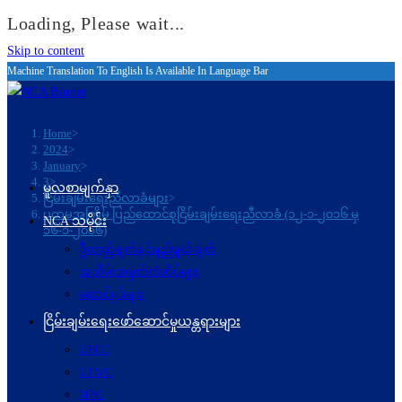
Loading, Please wait...
Skip to content
Machine Translation To English Is Available In Language Bar
Home
>
2024
>
January
>
3
>
မူလစာမျက်နှာ
ငြိမ်းချမ်းရေးညီလာခံများ
>
ပထမအကြိမ် ပြည်ထောင်စုငြိမ်းချမ်းရေးညီလာခံ (၁၂-၁-၂၀၁၆ မှ
NCA သမိုင်း
၁၆-၁-၂၀၁၆)
ဦးတည်ချက်နှင့်ရည်ရွယ်ချက်
အထိမ်းအမှတ်တံဆိပ်များ
ဆောင်ပုဒ်များ
ငြိမ်းချမ်းရေးဖော်‌ဆောင်မှုယန္တရားများ
UPCC
UPWC
MPC