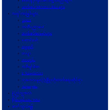
စေတနာ့ဝန်ထမ်းအဖွဲ့အစည်းများ
ဆက်စပ် Website URLs များ
အရင်းအမြစ်များ
ဥပဒေ
အသိပညာပေး
ဆက်စပ်စာအုပ်များ
ဆောင်းပါး
ဝတ္ထုတို
ကဗျာ
ကာတွန်း
အစီရင်ခံစာ
E-Newsletters
သုတေသနနှင့်ဖွံ့ဖြိုးတိုးတက်ရေးဆိုင်ရာ
Acronyms
ပြည်သူ့အသံ
ငြိမ်းချမ်းရေး Wiki
ဆက်သွယ်ရန်