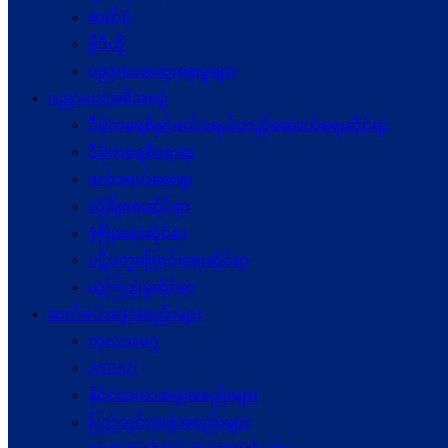
ဓာတ်ပုံ
ဗွီဒီယို
ပညာပေးဆွေးနွေးမှုများ
ပညာပေးအစီအစဉ်
ဒီမိုကရေစီနှင့်ဖက်ဒရယ်တည်ဆောက်ရေးဆိုင်ရာ
ဒီမိုကရေစီရေးရာ
ဖက်ဒရယ်ရေးရာ
လုံခြုံရေးဆိုင်ရာ
ဖွံဖြိုးရေးဆိုင်ရာ
ပဋိပက္ခ‌ဖြေရှင်းရေးဆိုင်ရာ
ယုံကြည်မှုဆိုင်ရာ
ဆက်စပ်အဖွဲ့အစည်းများ
ကုလသမဂ္ဂ
ASEAN
နိုင်ငံတကာအဖွဲ့အစည်းများ
ပြည်တွင်းအဖွဲ့အစည်းများ