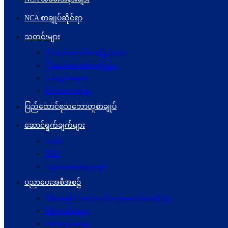
NCA စာချုပ်ဆိုင်ရာ
သတင်းများ
ငြိမ်းချမ်းရေးဆိုင်ရာ(ပြည်တွင်း)
ငြိမ်းချမ်းရေးဆိုင်ရာ(ပြည်ပ)
ပြည်တွင်းရေးရာ
နိုင်ငံတကာရေးရာ
ပြည်ထောင်စုသဘောတူစာချုပ်
ဆောင်ရွက်ချက်များ
ဓာတ်ပုံ
ဗွီဒီယို
ပညာပေးဆွေးနွေးမှုများ
ပညာပေးအစီအစဉ်
ဒီမိုကရေစီနှင့်ဖက်ဒရယ်တည်ဆောက်ရေးဆိုင်ရာ
ဒီမိုကရေစီရေးရာ
ဖက်ဒရယ်ရေးရာ