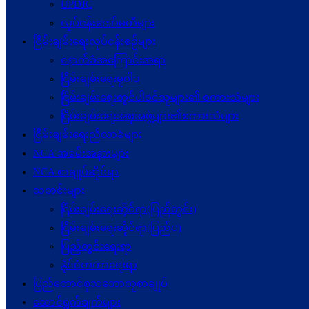
UPDJC
လုပ်ငန်းကော်မတီများ
ငြိမ်းချမ်းရေးလုပ်ငန်းစဉ်များ
နောက်ခံအကြောင်းအရာ
ငြိမ်းချမ်းရေးမူဝါဒ
ငြိမ်းချမ်းရေးတွင်ပါဝင်သူများ၏ စကားသံများ
ငြိမ်းချမ်းရေးအစုအဖွဲ့များ၏စကားသံများ
ငြိမ်းချမ်းရေးညီလာခံများ
NCA အခမ်းအနားများ
NCA စာချုပ်ဆိုင်ရာ
သတင်းများ
ငြိမ်းချမ်းရေးဆိုင်ရာ(ပြည်တွင်း)
ငြိမ်းချမ်းရေးဆိုင်ရာ(ပြည်ပ)
ပြည်တွင်းရေးရာ
နိုင်ငံတကာရေးရာ
ပြည်ထောင်စုသဘောတူစာချုပ်
ဆောင်ရွက်ချက်များ