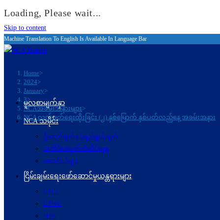
Loading, Please wait...
Skip to content
Machine Translation To English Is Available In Language Bar
Home
>
2024
>
January
>
3
>
မူလစာမျက်နှာ
NCAအခမ်းအနားများ
>
NCA လက်မှတ်ရေးထိုးခြင်း (၂) နှစ်မြောက် နှစ်ပတ်လည်နေ့ အခမ်းအနား
NCA သမိုင်း
ဦးတည်ချက်နှင့်ရည်ရွယ်ချက်
အထိမ်းအမှတ်တံဆိပ်များ
ဆောင်ပုဒ်များ
ငြိမ်းချမ်းရေးဖော်‌ဆောင်မှုယန္တရားများ
UPCC
UPWC
MPC