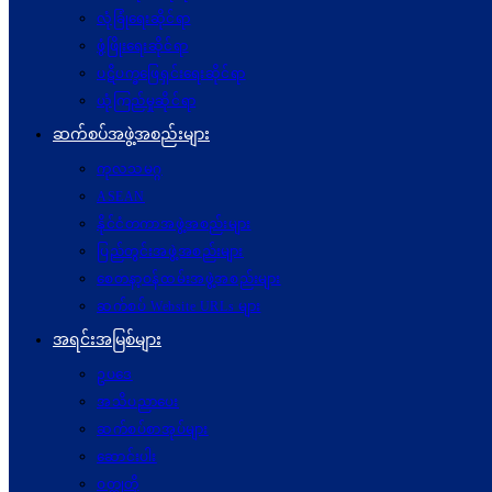
လုံခြုံရေးဆိုင်ရာ
ဖွံဖြိုးရေးဆိုင်ရာ
ပဋိပက္ခ‌ဖြေရှင်းရေးဆိုင်ရာ
ယုံကြည်မှုဆိုင်ရာ
ဆက်စပ်အဖွဲ့အစည်းများ
ကုလသမဂ္ဂ
ASEAN
နိုင်ငံတကာအဖွဲ့အစည်းများ
ပြည်တွင်းအဖွဲ့အစည်းများ
စေတနာ့ဝန်ထမ်းအဖွဲ့အစည်းများ
ဆက်စပ် Website URLs များ
အရင်းအမြစ်များ
ဥပဒေ
အသိပညာပေး
ဆက်စပ်စာအုပ်များ
ဆောင်းပါး
ဝတ္ထုတို