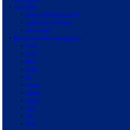
NCA သမိုင်း
ဦးတည်ချက်နှင့်ရည်ရွယ်ချက်
အထိမ်းအမှတ်တံဆိပ်များ
ဆောင်ပုဒ်များ
ငြိမ်းချမ်းရေးဖော်‌ဆောင်မှုယန္တရားများ
UPCC
UPWC
MPC
NRPC
PC
NSPCC
NSPWC
NSPNC
NSPC
JMC
JICM