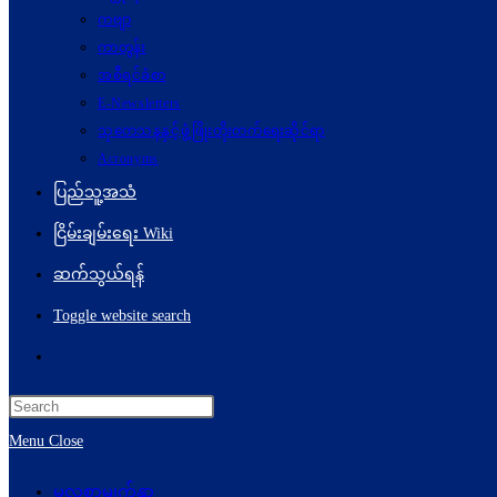
ကဗျာ
ကာတွန်း
အစီရင်ခံစာ
E-Newsletters
သုတေသနနှင့်ဖွံ့ဖြိုးတိုးတက်ရေးဆိုင်ရာ
Acronyms
ပြည်သူ့အသံ
ငြိမ်းချမ်းရေး Wiki
ဆက်သွယ်ရန်
Toggle website search
Menu
Close
မူလစာမျက်နှာ