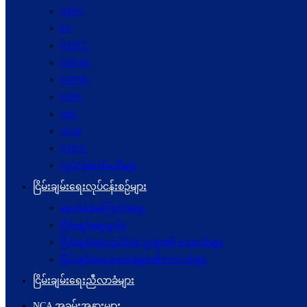
NRPC
PC
NSPCC
NSPWC
NSPNC
NSPC
JMC
JICM
UPDJC
လုပ်ငန်းကော်မတီများ
ငြိမ်းချမ်းရေးလုပ်ငန်းစဉ်များ
နောက်ခံအကြောင်းအရာ
ငြိမ်းချမ်းရေးမူဝါဒ
ငြိမ်းချမ်းရေးတွင်ပါဝင်သူများ၏ စကားသံများ
ငြိမ်းချမ်းရေးအစုအဖွဲ့များ၏စကားသံများ
ငြိမ်းချမ်းရေးညီလာခံများ
NCA အခမ်းအနားများ