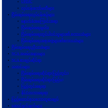
UPDJC
လုပ်ငန်းကော်မတီများ
ငြိမ်းချမ်းရေးလုပ်ငန်းစဉ်များ
နောက်ခံအကြောင်းအရာ
ငြိမ်းချမ်းရေးမူဝါဒ
ငြိမ်းချမ်းရေးတွင်ပါဝင်သူများ၏ စကားသံများ
ငြိမ်းချမ်းရေးအစုအဖွဲ့များ၏စကားသံများ
ငြိမ်းချမ်းရေးညီလာခံများ
NCA အခမ်းအနားများ
NCA စာချုပ်ဆိုင်ရာ
သတင်းများ
ငြိမ်းချမ်းရေးဆိုင်ရာ(ပြည်တွင်း)
ငြိမ်းချမ်းရေးဆိုင်ရာ(ပြည်ပ)
ပြည်တွင်းရေးရာ
နိုင်ငံတကာရေးရာ
ပြည်ထောင်စုသဘောတူစာချုပ်
ဆောင်ရွက်ချက်များ