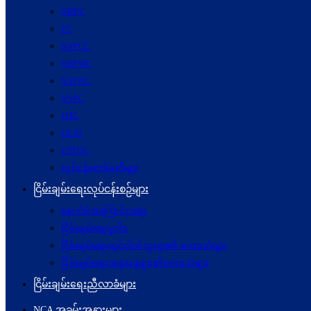
NRPC
PC
NSPCC
NSPWC
NSPNC
NSPC
JMC
JICM
UPDJC
လုပ်ငန်းကော်မတီများ
ငြိမ်းချမ်းရေးလုပ်ငန်းစဉ်များ
နောက်ခံအကြောင်းအရာ
ငြိမ်းချမ်းရေးမူဝါဒ
ငြိမ်းချမ်းရေးတွင်ပါဝင်သူများ၏ စကားသံများ
ငြိမ်းချမ်းရေးအစုအဖွဲ့များ၏စကားသံများ
ငြိမ်းချမ်းရေးညီလာခံများ
NCA အခမ်းအနားများ