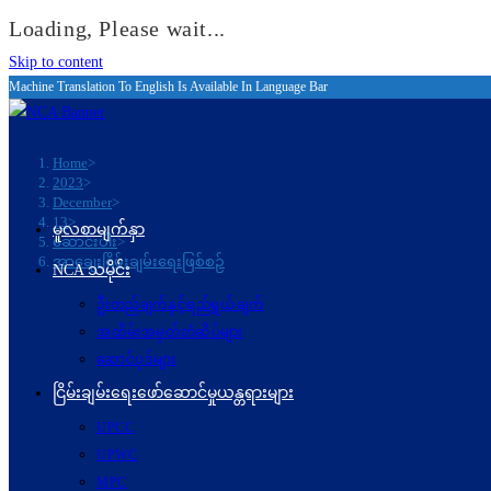
Loading, Please wait...
Skip to content
Machine Translation To English Is Available In Language Bar
Home
>
2023
>
December
>
13
>
မူလစာမျက်နှာ
ဆောင်းပါး
>
အာချေးငြိမ်းချမ်းရေးဖြစ်စဉ်
NCA သမိုင်း
ဦးတည်ချက်နှင့်ရည်ရွယ်ချက်
အထိမ်းအမှတ်တံဆိပ်များ
ဆောင်ပုဒ်များ
ငြိမ်းချမ်းရေးဖော်‌ဆောင်မှုယန္တရားများ
UPCC
UPWC
MPC