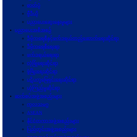
ဓာတ်ပုံ
ဗွီဒီယို
ပညာပေးဆွေးနွေးမှုများ
ပညာပေးအစီအစဉ်
ဒီမိုကရေစီနှင့်ဖက်ဒရယ်တည်ဆောက်ရေးဆိုင်ရာ
ဒီမိုကရေစီရေးရာ
ဖက်ဒရယ်ရေးရာ
လုံခြုံရေးဆိုင်ရာ
ဖွံဖြိုးရေးဆိုင်ရာ
ပဋိပက္ခ‌ဖြေရှင်းရေးဆိုင်ရာ
ယုံကြည်မှုဆိုင်ရာ
ဆက်စပ်အဖွဲ့အစည်းများ
ကုလသမဂ္ဂ
ASEAN
နိုင်ငံတကာအဖွဲ့အစည်းများ
ပြည်တွင်းအဖွဲ့အစည်းများ