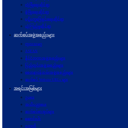
လုံခြုံရေးဆိုင်ရာ
ဖွံဖြိုးရေးဆိုင်ရာ
ပဋိပက္ခ‌ဖြေရှင်းရေးဆိုင်ရာ
ယုံကြည်မှုဆိုင်ရာ
ဆက်စပ်အဖွဲ့အစည်းများ
ကုလသမဂ္ဂ
ASEAN
နိုင်ငံတကာအဖွဲ့အစည်းများ
ပြည်တွင်းအဖွဲ့အစည်းများ
စေတနာ့ဝန်ထမ်းအဖွဲ့အစည်းများ
ဆက်စပ် Website URLs များ
အရင်းအမြစ်များ
ဥပဒေ
အသိပညာပေး
ဆက်စပ်စာအုပ်များ
ဆောင်းပါး
ဝတ္ထုတို