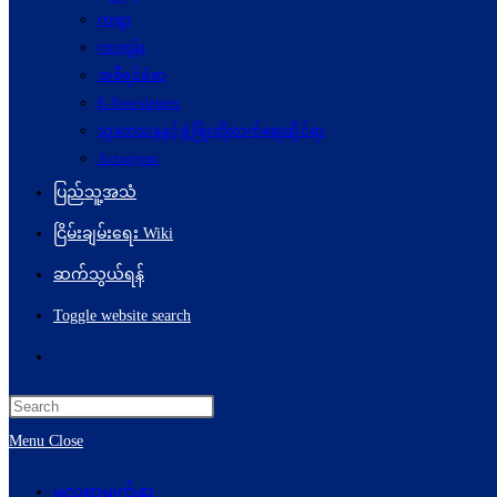
ကဗျာ
ကာတွန်း
အစီရင်ခံစာ
E-Newsletters
သုတေသနနှင့်ဖွံ့ဖြိုးတိုးတက်ရေးဆိုင်ရာ
Acronyms
ပြည်သူ့အသံ
ငြိမ်းချမ်းရေး Wiki
ဆက်သွယ်ရန်
Toggle website search
Menu
Close
မူလစာမျက်နှာ