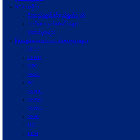
NCA သမိုင်း
ဦးတည်ချက်နှင့်ရည်ရွယ်ချက်
အထိမ်းအမှတ်တံဆိပ်များ
ဆောင်ပုဒ်များ
ငြိမ်းချမ်းရေးဖော်‌ဆောင်မှုယန္တရားများ
UPCC
UPWC
MPC
NRPC
PC
NSPCC
NSPWC
NSPNC
NSPC
JMC
JICM