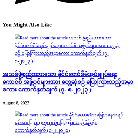
You Might Also Like
အသစ်ဖွဲ့စည်းထားသော နိုင်ငံတော်စီမံအုပ်ချုပ်ရေး
ကောင်စီ အဖွဲ့ဝင်များအား တွေ့ဆုံစဉ် ပြောကြားသည့်အမှာ
စကား ကောက်နုတ်ချက် (၇- ၈-၂၀၂၃ )
August 8, 2023