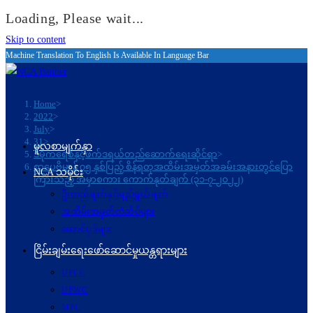
Loading, Please wait...
Skip to content
Machine Translation To English Is Available In Language Bar
Home
>
2022
>
July
>
31
>
မူလစာမျက်နှာ
ဒီမိုကရေစီနှင့်ဖက်ဒရယ်တည်ဆောက်ရေးဆိုင်ရာ
>
စာပေဗိမာန် ၇၅ နှစ်ပြည့် စိန်ရတုအထိမ်းအမှတ်အခမ်းအနားတွင်ပြော
NCA သမိုင်း
ကြားသည့် အမှာစကား ကောက်နုတ်ချက် (၃၁-၇-၂၀၂၂)
ဦးတည်ချက်နှင့်ရည်ရွယ်ချက်
အထိမ်းအမှတ်တံဆိပ်များ
ဆောင်ပုဒ်များ
ငြိမ်းချမ်းရေးဖော်‌ဆောင်မှုယန္တရားများ
UPCC
UPWC
MPC