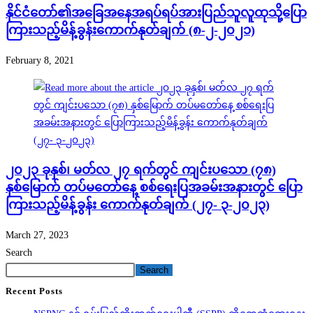
နိုင်ငံတော်၏အခြေအနေအရပ်ရပ်အားပြည်သူလူထုသို့ပြော
ကြားသည့်မိန့်ခွန်းကောက်နုတ်ချက် (၈-၂-၂၀၂၁)
February 8, 2021
၂၀၂၃ ခုနှစ်၊ မတ်လ ၂၇ ရက်တွင် ကျင်းပသော (၇၈)
နှစ်မြောက် တပ်မတော်နေ့ စစ်ရေးပြအခမ်းအနားတွင် ပြော
ကြားသည့်မိန့်ခွန်း ကောက်နုတ်ချက် (၂၇- ၃-၂၀၂၃)
March 27, 2023
Search
Search
Recent Posts