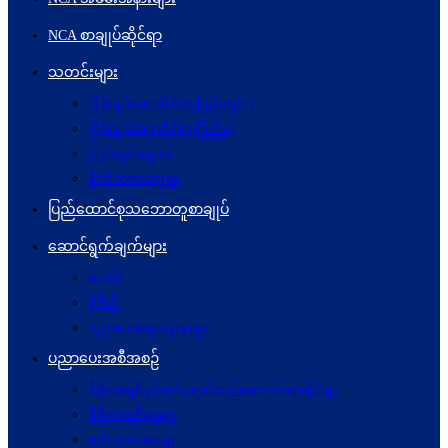
NCA စာချုပ်ဆိုင်ရာ
သတင်းများ
ငြိမ်းချမ်းရေးဆိုင်ရာ(ပြည်တွင်း)
ငြိမ်းချမ်းရေးဆိုင်ရာ(ပြည်ပ)
ပြည်တွင်းရေးရာ
နိုင်ငံတကာရေးရာ
ပြည်ထောင်စုသဘောတူစာချုပ်
ဆောင်ရွက်ချက်များ
ဓာတ်ပုံ
ဗွီဒီယို
ပညာပေးဆွေးနွေးမှုများ
ပညာပေးအစီအစဉ်
ဒီမိုကရေစီနှင့်ဖက်ဒရယ်တည်ဆောက်ရေးဆိုင်ရာ
ဒီမိုကရေစီရေးရာ
ဖက်ဒရယ်ရေးရာ