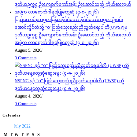
ပြည်ထောင်စုသမ္မတမြန်မာနိုင်ငံတော် နိုင်ငံတော်သမ္မတ ဦးမင်း
အောင်လှိုင်ထံသို့ “ဝ”ပြည်သွေးစည်းညီညွတ်ရေးပါတီ(UWSP)မှ
ဒုတိယဥက္ကဋ္ဌ ဦးကျောက်ကော်အန်း ဦးဆောင်သည့် ကိုယ်စားလှယ်
အဖွဲ့က လာရောက်ဂါရဝပြုတွေ့ဆုံ (၄-၈-၂၀၂၆)
August 5, 2026
/
0 Comments
NSPNC နှင့် “ဝ” ပြည်သွေးစည်းညီညွတ်ရေးပါတီ (UWSP) တို့
ဒုတိယနေ့တွေ့ဆုံဆွေးနွေး (၄-၈-၂၀၂၆)
August 4, 2026
/
0 Comments
Calendar
July 2022
M
T
W
T
F
S
S