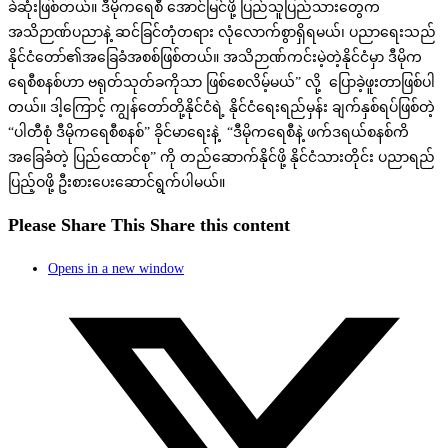
ခဲဆုံးဖြစ်တယ်။ ဒီမိုကရေစီ အောင်မြင်ဖို့ ပြည်သူပြည်သားတွေက
အသိဉာဏ်ပညာနဲ့ ဆင်ခြင်တုံတရား လုံလောက်စွာရှိရမယ်၊ ပညာရေးသည်
နိုင်ငံတော်၏အခြေခံအစစ်ဖြစ်တယ်။ အသိဉာဏ်ကင်းမဲ့တဲ့နိုင်ငံမှာ ဒီမိုက
ရေစီစနစ်ဟာ ဗရုတ်သုတ်ခကိုသာ ဖြစ်စေလိမ့်မယ်” လို့ ပြောခဲ့ဖူးတာဖြစ်ပါ
တယ်။ ဒါ့ကြောင့် ကျွန်တော်တို့နိုင်ငံရဲ့ နိုင်ငံရေးရည်မှန်း ချက်နှစ်ရပ်ဖြစ်တဲ့
“ပါတီစုံ ဒီမိုကရေစီစနစ်” ခိုင်မာရေးနဲ့ “ဒီမိုကရေစီနဲ့ ဖက်ဒရယ်စနစ်ကိ
အခြေခံတဲ့ ပြည်ထောင်စု” ကို တည်ဆောက်နိုင်ဖို့ နိုင်ငံသားတိုင်း ပညာရည်
ပြည့်ဝဖို့ ဦးစားပေးဆောင်ရွက်ပါမယ်။
Please Share This
Share this content
Opens in a new window