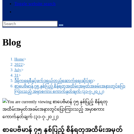
Toggle website search
Blog
Home
>
2022
>
July
>
31
>
ဒီမိုကရေစီနှင့်ဖက်ဒရယ်တည်ဆောက်ရေးဆိုင်ရာ
>
စာပေဗိမာန် ၇၅ နှစ်ပြည့် စိန်ရတုအထိမ်းအမှတ်အခမ်းအနားတွင်ပြော
ကြားသည့် အမှာစကား ကောက်နုတ်ချက် (၃၁-၇-၂၀၂၂)
စာပေဗိမာန် ၇၅ နှစ်ပြည့် စိန်ရတုအထိမ်းအမှတ်