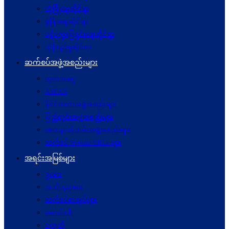
လုံခြုံရေးဆိုင်ရာ
ဖွံဖြိုးရေးဆိုင်ရာ
ပဋိပက္ခ‌ဖြေရှင်းရေးဆိုင်ရာ
ယုံကြည်မှုဆိုင်ရာ
ဆက်စပ်အဖွဲ့အစည်းများ
ကုလသမဂ္ဂ
ASEAN
နိုင်ငံတကာအဖွဲ့အစည်းများ
ပြည်တွင်းအဖွဲ့အစည်းများ
စေတနာ့ဝန်ထမ်းအဖွဲ့အစည်းများ
ဆက်စပ် Website URLs များ
အရင်းအမြစ်များ
ဥပဒေ
အသိပညာပေး
ဆက်စပ်စာအုပ်များ
ဆောင်းပါး
ဝတ္ထုတို