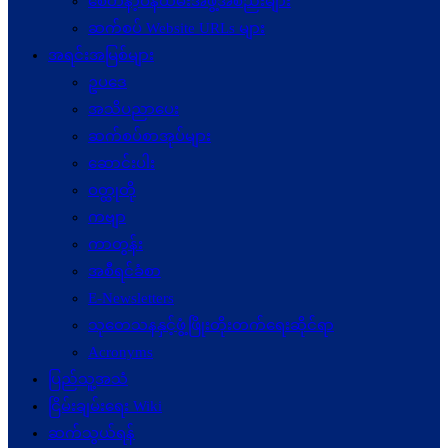
စေတနာ့ဝန်ထမ်းအဖွဲ့အစည်းများ
ဆက်စပ် Website URLs များ
အရင်းအမြစ်များ
ဥပဒေ
အသိပညာပေး
ဆက်စပ်စာအုပ်များ
ဆောင်းပါး
ဝတ္ထုတို
ကဗျာ
ကာတွန်း
အစီရင်ခံစာ
E-Newsletters
သုတေသနနှင့်ဖွံ့ဖြိုးတိုးတက်ရေးဆိုင်ရာ
Acronyms
ပြည်သူ့အသံ
ငြိမ်းချမ်းရေး Wiki
ဆက်သွယ်ရန်