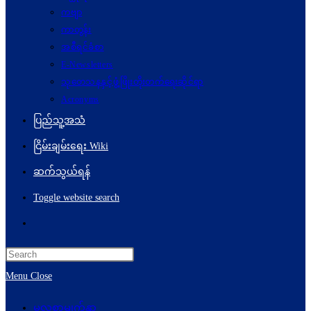
ကဗျာ
ကာတွန်း
အစီရင်ခံစာ
E-Newsletters
သုတေသနနှင့်ဖွံ့ဖြိုးတိုးတက်ရေးဆိုင်ရာ
Acronyms
ပြည်သူ့အသံ
ငြိမ်းချမ်းရေး Wiki
ဆက်သွယ်ရန်
Toggle website search
Menu
Close
မူလစာမျက်နှာ