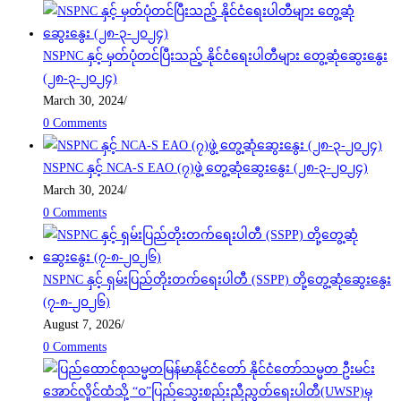
NSPNC နှင့် မှတ်ပုံတင်ပြီးသည့် နိုင်ငံရေးပါတီများ တွေ့ဆုံဆွေးနွေး
(၂၈-၃-၂၀၂၄)
March 30, 2024
/
0 Comments
NSPNC နှင့် NCA-S EAO (၇)ဖွဲ့ တွေ့ဆုံဆွေးနွေး (၂၈-၃-၂၀၂၄)
March 30, 2024
/
0 Comments
NSPNC နှင့် ရှမ်းပြည်တိုးတက်ရေးပါတီ (SSPP) တို့တွေ့ဆုံဆွေးနွေး
(၇-၈-၂၀၂၆)
August 7, 2026
/
0 Comments