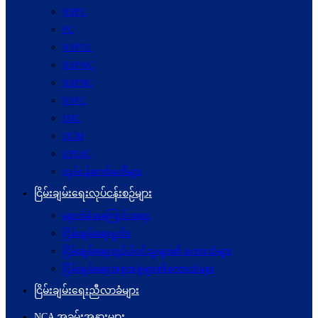
NRPC
PC
NSPCC
NSPWC
NSPNC
NSPC
JMC
JICM
UPDJC
လုပ်ငန်းကော်မတီများ
ငြိမ်းချမ်းရေးလုပ်ငန်းစဉ်များ
နောက်ခံအကြောင်းအရာ
ငြိမ်းချမ်းရေးမူဝါဒ
ငြိမ်းချမ်းရေးတွင်ပါဝင်သူများ၏ စကားသံများ
ငြိမ်းချမ်းရေးအစုအဖွဲ့များ၏စကားသံများ
ငြိမ်းချမ်းရေးညီလာခံများ
NCA အခမ်းအနားများ