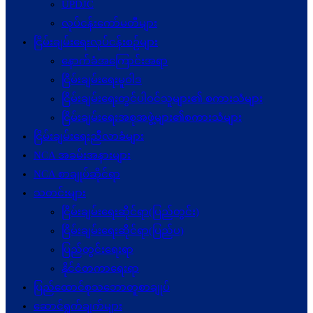
UPDJC
လုပ်ငန်းကော်မတီများ
ငြိမ်းချမ်းရေးလုပ်ငန်းစဉ်များ
နောက်ခံအကြောင်းအရာ
ငြိမ်းချမ်းရေးမူဝါဒ
ငြိမ်းချမ်းရေးတွင်ပါဝင်သူများ၏ စကားသံများ
ငြိမ်းချမ်းရေးအစုအဖွဲ့များ၏စကားသံများ
ငြိမ်းချမ်းရေးညီလာခံများ
NCA အခမ်းအနားများ
NCA စာချုပ်ဆိုင်ရာ
သတင်းများ
ငြိမ်းချမ်းရေးဆိုင်ရာ(ပြည်တွင်း)
ငြိမ်းချမ်းရေးဆိုင်ရာ(ပြည်ပ)
ပြည်တွင်းရေးရာ
နိုင်ငံတကာရေးရာ
ပြည်ထောင်စုသဘောတူစာချုပ်
ဆောင်ရွက်ချက်များ