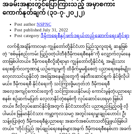
အခမ်းအနားတွင်ပြောကြားသည့် အမှာစကား
ကောက်နုတ်ချက် (၃၁-၇-၂၀၂၂)
Post author:
NSPNC
Post published:
July 31, 2022
Post category:
ဒီမိုကရေစီနှင့်ဖက်ဒရယ်တည်ဆောက်ရေးဆိုင်ရာ
လက်ရှိအချိန်ကာလမှာ ကျွန်တော်တို့နိုင်ငံဟာ ပြည်သူလူထုရဲ့ ဆန္ဒဖြစ်
တဲ့ “စစ်မှန်စည်းကမ်း ပြည့်ဝတဲ့ပါတီစုံဒီမိုကရေစီစနစ်”ကို လျှောက်လှမ်းနေ
တာဖြစ်ပါတယ်။ ဒီမိုကရေစီလို့ဆိုရာမှာ ကျွန်တော်တို့နိုင်ငံရဲ့ အမျိုးသား
ရေးစရိုက်လက္ခဏာနဲ့ ယဉ်ကျေးမှုကို ထိခိုက်မှုမရှိစေတဲ့ ပညာရေးစနစ်မျိုး၊
လေ့လာသင်ယူနိုင်တဲ့ အခြေအနေမျိုးတွေကို ဖန်တီးဆောင်ရွက် နိုင်ဖို့လိုပါ
မယ်။ ဒီမိုကရေစီ နိုင်ငံရေးကို သင်ကြားဖို့မဟုတ်ဘဲ ဒီမိုကရေစီ
အလေ့အကျင့်ကောင်းတွေကို သင်ကြားပေးနိုင်မယ့် ကောင်းမွန်တဲ့ပညာရေး
စနစ်၊ စဉ်ဆက်မပြတ် လေ့လာနိုင်တဲ့စနစ်ကို လုပ်ဆောင်ပေးရမှာ ဖြစ်ပါ
တယ်။ ဒီလိုလုပ်ဆောင်နိုင်ဖို့အတွက် နိုင်ငံသားတိုင်း ပညာရည်ပြည့်ဝဖို့ လို
ပါမယ်။ မြန်မာနိုင်ငံသား ကမ္ဘာ့ကုလသမဂ္ဂ အတွင်းရေးမှူးချုပ်ဟောင်း ဦး
သန့်ပြောခဲ့တဲ့ ဒီမိုကရေစီနဲ့ပညာရေး အဆက်အစပ်ဟာသတိပြုဖွယ်ဖြစ်ပါ
တယ်။ “တိုင်းပြည် အုပ်ချုပ်ရေးစနစ်များအနက် ဒီမိုကရေစီစနစ်ဟာ အခက်