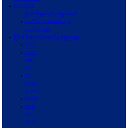
NCA သမိုင်း
ဦးတည်ချက်နှင့်ရည်ရွယ်ချက်
အထိမ်းအမှတ်တံဆိပ်များ
ဆောင်ပုဒ်များ
ငြိမ်းချမ်းရေးဖော်‌ဆောင်မှုယန္တရားများ
UPCC
UPWC
MPC
NRPC
PC
NSPCC
NSPWC
NSPNC
NSPC
JMC
JICM