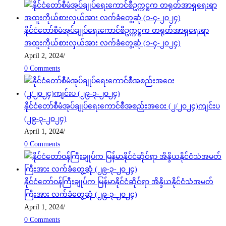
နိုင်ငံတော်စီမံအုပ်ချုပ်ရေးကောင်စီဥက္ကဋ္ဌက တရုတ်အာရှရေးရာ
အထူးကိုယ်စားလှယ်အား လက်ခံတွေ့ဆုံ (၁-၄-၂၀၂၄)
April 2, 2024
/
0 Comments
နိုင်ငံတော်စီမံအုပ်ချုပ်ရေးကောင်စီအစည်းအဝေး (၂/၂၀၂၄)ကျင်းပ
(၂၉-၃-၂၀၂၄)
April 1, 2024
/
0 Comments
နိုင်ငံတော်ဝန်ကြီးချုပ်က မြန်မာနိုင်ငံဆိုင်ရာ အိန္ဒိယနိုင်ငံသံအမတ်
ကြီးအား လက်ခံတွေ့ဆုံ (၂၉-၃-၂၀၂၄)
April 1, 2024
/
0 Comments