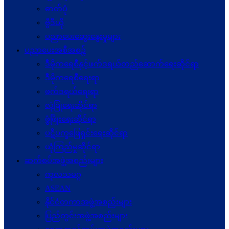
ဓာတ်ပုံ
ဗွီဒီယို
ပညာပေးဆွေးနွေးမှုများ
ပညာပေးအစီအစဉ်
ဒီမိုကရေစီနှင့်ဖက်ဒရယ်တည်ဆောက်ရေးဆိုင်ရာ
ဒီမိုကရေစီရေးရာ
ဖက်ဒရယ်ရေးရာ
လုံခြုံရေးဆိုင်ရာ
ဖွံဖြိုးရေးဆိုင်ရာ
ပဋိပက္ခ‌ဖြေရှင်းရေးဆိုင်ရာ
ယုံကြည်မှုဆိုင်ရာ
ဆက်စပ်အဖွဲ့အစည်းများ
ကုလသမဂ္ဂ
ASEAN
နိုင်ငံတကာအဖွဲ့အစည်းများ
ပြည်တွင်းအဖွဲ့အစည်းများ