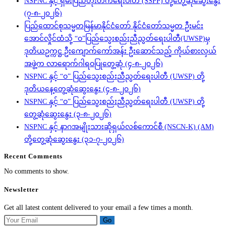
NSPNC နှင့် ရှမ်းပြည်တိုးတက်ရေးပါတီ (SSPP) တို့တွေ့ဆုံဆွေးနွေး
(၇-၈-၂၀၂၆)
ပြည်ထောင်စုသမ္မတမြန်မာနိုင်ငံတော် နိုင်ငံတော်သမ္မတ ဦးမင်း
အောင်လှိုင်ထံသို့ “ဝ”ပြည်သွေးစည်းညီညွတ်ရေးပါတီ(UWSP)မှ
ဒုတိယဥက္ကဋ္ဌ ဦးကျောက်ကော်အန်း ဦးဆောင်သည့် ကိုယ်စားလှယ်
အဖွဲ့က လာရောက်ဂါရဝပြုတွေ့ဆုံ (၄-၈-၂၀၂၆)
NSPNC နှင့် “ဝ” ပြည်သွေးစည်းညီညွတ်ရေးပါတီ (UWSP) တို့
ဒုတိယနေ့တွေ့ဆုံဆွေးနွေး (၄-၈-၂၀၂၆)
NSPNC နှင့် “ဝ” ပြည်သွေးစည်းညီညွတ်ရေးပါတီ (UWSP) တို့
တွေ့ဆုံဆွေးနွေး (၃-၈-၂၀၂၆)
NSPNC နှင့် နာဂအမျိုးသားဆိုရှယ်လစ်ကောင်စီ (NSCN-K) (AM)
တို့တွေ့ဆုံဆွေးနွေး (၃၁-၇-၂၀၂၆)
Recent Comments
No comments to show.
Newsletter
Get all latest content delivered to your email a few times a month.
Go